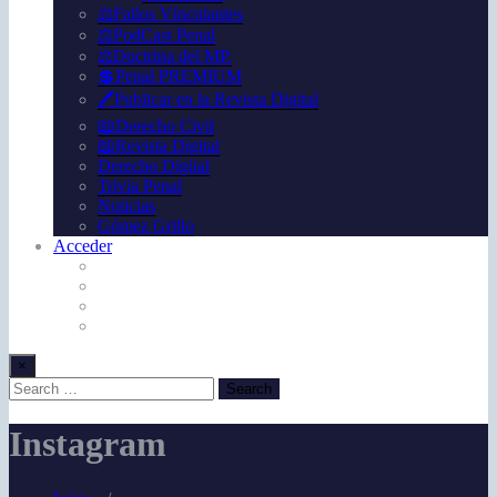
⚖️Fallos Vínculantes
⚖️PodCast Penal
⚖️Doctrina del MP.
💲Penal PREMIUM
🖊️Publicar en la Revista Digital
📖Derecho Civil
📖Revista Digital
Derecho Digital
Trivia Penal
Noticias
Gómez Grillo
Acceder
×
Instagram