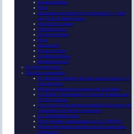
Inimputabilidad
Pena
atenuantes previstas en los numerales 2 y 4 del
art. 74 del Código Penal.
cálculo de la penal
Aberratio Ictus
Teoría del delito
Pena
Imputación
Pena accesoria
Legítima defensa
dosimetría penal
⚖️+Derecho Penal
⚖️Fallos comentados
El elemento subjetivo del tipo penal culposo y el
error del tipo.
Hacia la autonomía acusatoria de la víctima.
La Doble Conformidad. Acción de Nulidad ante
el TSJ. Caracas.
Los vicios de inconstitucionalidad del Recurso de
Apelación con Efecto Suspensivo
La culpabilidad penal
Tipos Penales contemplados en la LOPNNA
Prisión provisional impuesta por los superiores
jerárquicos.