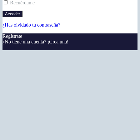
Recuérdame
¿Has olvidado tu contraseña?
Regístrate
¿No tiene una cuenta? ¡Crea una!
Registra tu cuenta