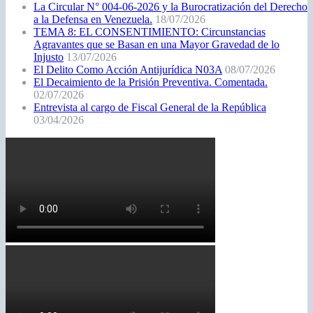
La Circular N° 004-06-2026 y la Burocratización del Derecho
a la Defensa en Venezuela.
18/07/2026
TEMA 8: EL CONSENTIMIENTO: Circunstancias
Agravantes que se Basan en una Mayor Gravedad de lo
Injusto
13/07/2026
El Delito Como Acción Antijurídica N03A
08/07/2026
El Decaimiento de la Prisión Preventiva. Comentada.
02/07/2026
Entrevista al cargo de Fiscal General de la República
03/04/2026