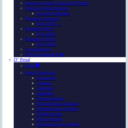
Intensivo Teoría General del Delito
Derecho Penal Superior
Foro de Postgrado
Programa Especial
Foro TE07…
Pregrado N03A
Foro n03a
Pregrado FS03A
Foro fs03a
Ver trabajos👀
Perfil Estudiantil👩‍🎓
D° Penal
Foros🗣️
Penal Adjetivo⚖️
Acusación
Amparo
confesión
nulidades
Sobreseimiento
Incongruencia negativa
Infraestructura racional
Notificaciones
Dolo eventual
Derechos de las víctima