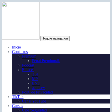
Toggle navigation
Inicio
Contactos
Premium
Penal Premium💲
Podcast
Enlaces
TSJ
MP
ENF
aepdaev
Polít. de Privacidad
TikTok
Canal YouTube
Cursos
CiberSeguridad