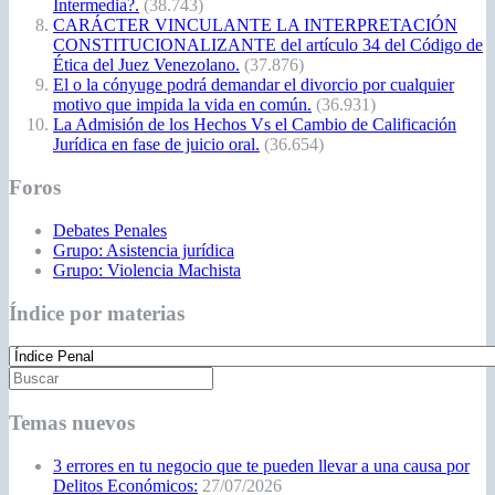
Intermedia?.
(38.743)
CARÁCTER VINCULANTE LA INTERPRETACIÓN
CONSTITUCIONALIZANTE del artículo 34 del Código de
Ética del Juez Venezolano.
(37.876)
El o la cónyuge podrá demandar el divorcio por cualquier
motivo que impida la vida en común.
(36.931)
La Admisión de los Hechos Vs el Cambio de Calificación
Jurídica en fase de juicio oral.
(36.654)
Foros
Debates Penales
Grupo: Asistencia jurídica
Grupo: Violencia Machista
Índice por materias
Temas nuevos
3 errores en tu negocio que te pueden llevar a una causa por
Delitos Económicos:
27/07/2026