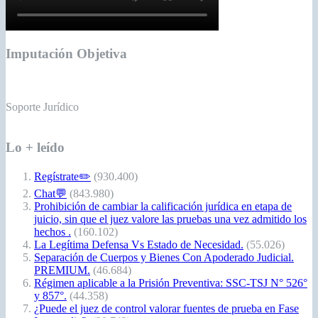
Imputación Objetiva
Soporte Jurídico
Lo + leído
Regístrate✏️
(930.400)
Chat💬
(843.980)
Prohibición de cambiar la calificación jurídica en etapa de
juicio, sin que el juez valore las pruebas una vez admitido los
hechos .
(160.102)
La Legítima Defensa Vs Estado de Necesidad.
(55.026)
Separación de Cuerpos y Bienes Con Apoderado Judicial.
PREMIUM.
(46.684)
Régimen aplicable a la Prisión Preventiva: SSC-TSJ N° 526°
y 857°.
(44.358)
¿Puede el juez de control valorar fuentes de prueba en Fase