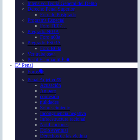
Intensivo Teoría General del Delito
Derecho Penal Superior
Foro de Postgrado
Programa Especial
Foro TE07…
Pregrado N03A
Foro n03a
Pregrado FS03A
Foro fs03a
Ver trabajos👀
Perfil Estudiantil👩‍🎓
D° Penal
Foros🗣️
Penal Adjetivo⚖️
Acusación
Amparo
confesión
nulidades
Sobreseimiento
Incongruencia negativa
Infraestructura racional
Notificaciones
Dolo eventual
Derechos de las víctima