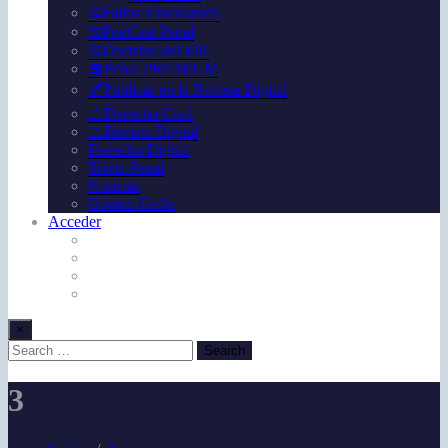
⚖️Fallos Vínculantes
⚖️PodCast Penal
⚖️Doctrina del MP.
💲Penal PREMIUM
🖊️Publicar en la Revista Digital
📖Derecho Civil
📖Revista Digital
Derecho Digital
Trivia Penal
Noticias
Gómez Grillo
Acceder
×
3