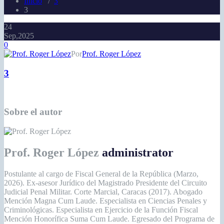
Inicio
/
3
3
24
Sep,2025
0
Por
Prof. Roger López
3
Sobre el autor
Prof. Roger López
administrator
Postulante al cargo de Fiscal General de la República (Marzo,
2026). Ex-asesor Jurídico del Magistrado Presidente del Circuito
Judicial Penal Militar. Corte Marcial, Caracas (2017). Abogado
Mención Magna Cum Laude. Especialista en Ciencias Penales y
Criminológicas. Especialista en Ejercicio de la Función Fiscal
Mención Honorífica Suma Cum Laude. Egresado del Programa de