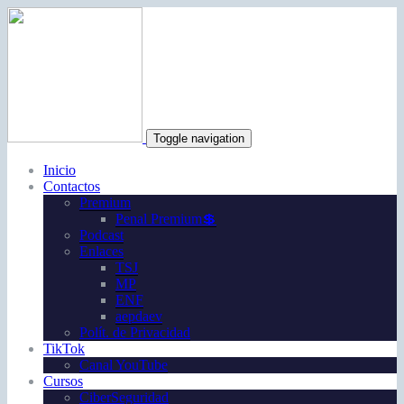
Toggle navigation
Inicio
Contactos
Premium
Penal Premium💲
Podcast
Enlaces
TSJ
MP
ENF
aepdaev
Polít. de Privacidad
TikTok
Canal YouTube
Cursos
CiberSeguridad