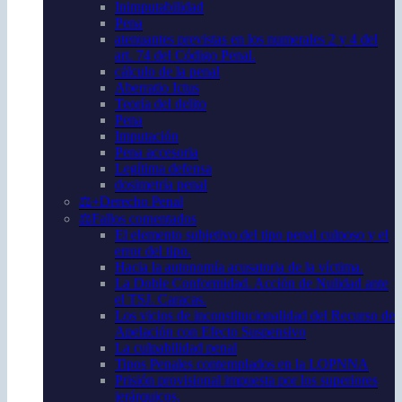
Inimputabilidad
Pena
atenuantes previstas en los numerales 2 y 4 del
art. 74 del Código Penal.
cálculo de la penal
Aberratio Ictus
Teoría del delito
Pena
Imputación
Pena accesoria
Legítima defensa
dosimetría penal
⚖️+Derecho Penal
⚖️Fallos comentados
El elemento subjetivo del tipo penal culposo y el
error del tipo.
Hacia la autonomía acusatoria de la víctima.
La Doble Conformidad. Acción de Nulidad ante
el TSJ. Caracas.
Los vicios de inconstitucionalidad del Recurso de
Apelación con Efecto Suspensivo
La culpabilidad penal
Tipos Penales contemplados en la LOPNNA
Prisión provisional impuesta por los superiores
jerárquicos.