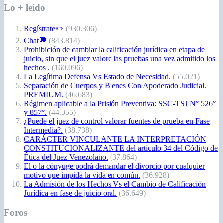
Lo + leído
Regístrate✏️
(930.306)
Chat💬
(843.814)
Prohibición de cambiar la calificación jurídica en etapa de
juicio, sin que el juez valore las pruebas una vez admitido los
hechos .
(160.096)
La Legítima Defensa Vs Estado de Necesidad.
(55.021)
Separación de Cuerpos y Bienes Con Apoderado Judicial.
PREMIUM.
(46.683)
Régimen aplicable a la Prisión Preventiva: SSC-TSJ N° 526°
y 857°.
(44.355)
¿Puede el juez de control valorar fuentes de prueba en Fase
Intermedia?.
(38.738)
CARÁCTER VINCULANTE LA INTERPRETACIÓN
CONSTITUCIONALIZANTE del artículo 34 del Código de
Ética del Juez Venezolano.
(37.864)
El o la cónyuge podrá demandar el divorcio por cualquier
motivo que impida la vida en común.
(36.928)
La Admisión de los Hechos Vs el Cambio de Calificación
Jurídica en fase de juicio oral.
(36.649)
Foros