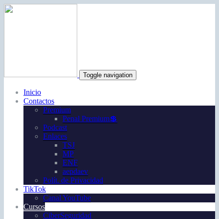
Toggle navigation
Inicio
Contactos
Premium
Penal Premium💲
Podcast
Enlaces
TSJ
MP
ENF
aepdaev
Polít. de Privacidad
TikTok
Canal YouTube
Cursos
CiberSeguridad