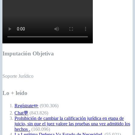
Imputación Objetiva
Soporte Jurídico
Lo + leído
Regístrate✏️
(930.306)
Chat💬
(843.826)
Prohibición de cambiar la calificación jurídica en etapa de
juicio, sin que el juez valore las pruebas una vez admitido los
hechos .
(160.096)
La Legítima Defensa Vs Estado de Necesidad.
(55.021)