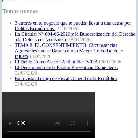
Temas nuevos
3 errores en tu negocio que te pueden llevar a una causa por
Delitos Económicos:
27/07/2026
La Circular N° 004-06-2026 y la Burocratización del Derecho
a la Defensa en Venezuela.
18/07/2026
TEMA 8: EL CONSENTIMIENTO: Circunstancias
Agravantes que se Basan en una Mayor Gravedad de lo
Injusto
13/07/2026
El Delito Como Acción Antijurídica N03A
08/07/2026
El Decaimiento de la Prisión Preventiva. Comentada.
02/07/2026
Entrevista al cargo de Fiscal General de la República
03/04/2026