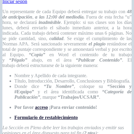
Iniciar sesión
Un representante de cada Equipo deberá entregar su trabajo con
48
de anticipación
,
a las 12:00 del mediodía.
Fuera de esta fecha “u”
hora, se declarará
inadmisible
. Ejemplo: si sus clases son los días
lunes, deberá enviarlo el sábado inmediato anterior, a la hora
indicada. Cada trabajo deberá contener máximo unas 6 páginas. No
se pide cantidad, sino,
calidad
. Se exige el cumplimiento de las
Normas APA. Será sancionado severamente
el plagio
restándose el
total de puntaje correspondiente y se amonestará verbal y por escrito
al Equipo.
“Copia”
en Word el contenido de tu trabajo
y
“Pégalo”
abajo, en el área
“Publicar Contenido”
. El
trabajo deberá estructurarse de la siguiente manera:
Nombre y Apellido de cada integrante.
Título, Introducción, Desarrollo, Conclusiones y Bibliografía.
Donde dice
“Tu Nombre”
, coloque su
“Sección y
#Equipo”
y el área identificada como
“Categoría de
Publicación”
, marque
“Trabajos/UCSAR”
.
Por favor
acceso
¡Para enviar contenido!
Formulario de restablecimiento
La Sección en Pleno debe leer los trabajos enviados y emitir sus
opiniones en el área dispuesto para tal fin (
2 ptos
):