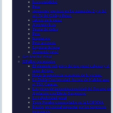
Inimputabilidad
Pena
atenuantes previstas en los numerales 2 y 4 del
art. 74 del Código Penal.
cálculo de la penal
Aberratio Ictus
Teoría del delito
Pena
Imputación
Pena accesoria
Legítima defensa
dosimetría penal
⚖️+Derecho Penal
⚖️Fallos comentados
El elemento subjetivo del tipo penal culposo y el
error del tipo.
Hacia la autonomía acusatoria de la víctima.
La Doble Conformidad. Acción de Nulidad ante
el TSJ. Caracas.
Los vicios de inconstitucionalidad del Recurso de
Apelación con Efecto Suspensivo
La culpabilidad penal
Tipos Penales contemplados en la LOPNNA
Prisión provisional impuesta por los superiores
jerárquicos.