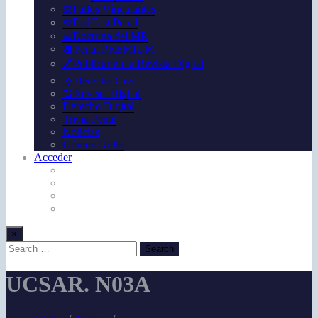
⚖️Fallos Vínculantes
⚖️PodCast Penal
⚖️Doctrina del MP.
💲Penal PREMIUM
🖊️Publicar en la Revista Digital
📖Derecho Civil
📖Revista Digital
Derecho Digital
Trivia Penal
Noticias
Gómez Grillo
Acceder
×
UCSAR. N03A