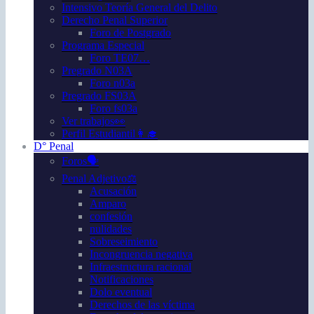
Intensivo Teoría General del Delito
Derecho Penal Superior
Foro de Postgrado
Programa Especial
Foro TE07…
Pregrado N03A
Foro n03a
Pregrado FS03A
Foro fs03a
Ver trabajos👀
Perfil Estudiantil👩‍🎓
D° Penal
Foros🗣️
Penal Adjetivo⚖️
Acusación
Amparo
confesión
nulidades
Sobreseimiento
Incongruencia negativa
Infraestructura racional
Notificaciones
Dolo eventual
Derechos de las víctima