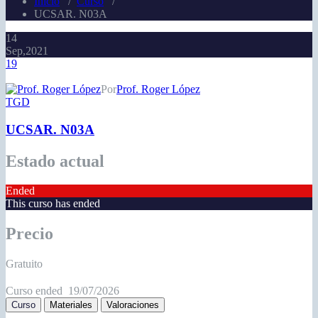
Inicio
/
Curso
/
UCSAR. N03A
14
Sep,2021
19
Por
Prof. Roger López
TGD
UCSAR. N03A
Estado actual
Ended
This curso has ended
Precio
Gratuito
Curso ended
19/07/2026
Curso
Materiales
Valoraciones