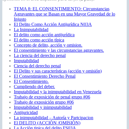
TEMA 8: EL CONSENTIMIENTO: Circunstancias
Agravantes que se Basan en una Mayor Gravedad de lo
Injusto
El Delito Como Acción Antijurídica N03A
La Inimputabilidad
El delito como acción antijurídica
El delito como acción típica
Concepto de delito, acción y omision.
El consentimiento y las circunstancias agravantes.
La ciencia del derecho penal
Imputabilidad
Ciencia del derecho penal
El Delito y sus características (acción y omisión)
El Consentimiento Derecho Penal
El Consentimiento.
Cumpliendo del deber.
Imputabilidad y la inimputabilidad en Venezuela
Trabajo de exposición de penal grupo #06
Trabajo de exposición grupo #06
Imputabilidad y inimputabilidad
Antijuricidad
La inimputabilidad – Autoría y Partcipacion
El DELITO (ACCIÒN /OMISIÒN)
La Acciòn tipica del delito FS03A