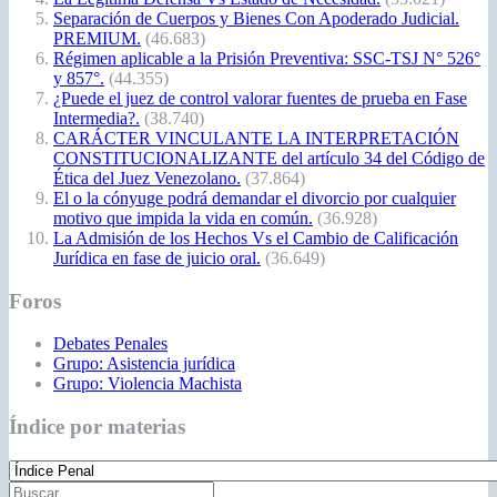
Separación de Cuerpos y Bienes Con Apoderado Judicial.
PREMIUM.
(46.683)
Régimen aplicable a la Prisión Preventiva: SSC-TSJ N° 526°
y 857°.
(44.355)
¿Puede el juez de control valorar fuentes de prueba en Fase
Intermedia?.
(38.740)
CARÁCTER VINCULANTE LA INTERPRETACIÓN
CONSTITUCIONALIZANTE del artículo 34 del Código de
Ética del Juez Venezolano.
(37.864)
El o la cónyuge podrá demandar el divorcio por cualquier
motivo que impida la vida en común.
(36.928)
La Admisión de los Hechos Vs el Cambio de Calificación
Jurídica en fase de juicio oral.
(36.649)
Foros
Debates Penales
Grupo: Asistencia jurídica
Grupo: Violencia Machista
Índice por materias