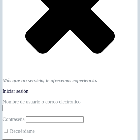
Más que un servicio, te ofrecemos experiencia.
Iniciar sesión
Nombre de usuario o correo electrónico
Contraseña
Recuérdame
¿Has olvidado tu contraseña?
Regístrate
¿No tiene una cuenta? ¡Crea una!
Registra tu cuenta