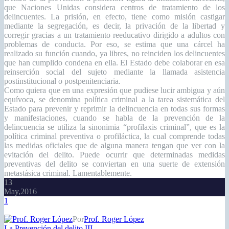
que Naciones Unidas considera centros de tratamiento de los
delincuentes. La prisión, en efecto, tiene como misión castigar
mediante la segregación, es decir, la privación de la libertad y
corregir gracias a un tratamiento reeducativo dirigido a adultos con
problemas de conducta. Por eso, se estima que una cárcel ha
realizado su función cuando, ya libres, no reinciden los delincuentes
que han cumplido condena en ella. El Estado debe colaborar en esa
reinserción social del sujeto mediante la llamada asistencia
postinstitucional o postpenitenciaria.
Como quiera que en una expresión que pudiese lucir ambigua y aún
equívoca, se denomina política criminal a la tarea sistemática del
Estado para prevenir y reprimir la delincuencia en todas sus formas
y manifestaciones, cuando se habla de la prevención de la
delincuencia se utiliza la sinonimia “profilaxis criminal”, que es la
política criminal preventiva o profiláctica, la cual comprende todas
las medidas oficiales que de alguna manera tengan que ver con la
evitación del delito. Puede ocurrir que determinadas medidas
preventivas del delito se conviertan en una suerte de extensión
metastásica criminal. Lamentablemente.
13
May,2016
1
Por
Prof. Roger López
La Prevención del delito III