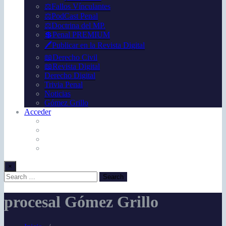
⚖️Fallos Vínculantes
⚖️PodCast Penal
⚖️Doctrina del MP.
💲Penal PREMIUM
🖊️Publicar en la Revista Digital
📖Derecho Civil
📖Revista Digital
Derecho Digital
Trivia Penal
Noticias
Gómez Grillo
Acceder
×
procesal Gómez Grillo