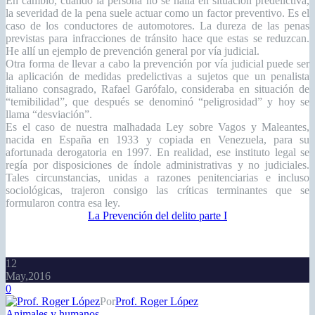
Otra forma de llevar a cabo la prevención por vía judicial puede ser
la aplicación de medidas predelictivas a sujetos que un penalista
italiano consagrado, Rafael Garófalo, consideraba en situación de
“temibilidad”, que después se denominó “peligrosidad” y hoy se
llama “desviación”.
Es el caso de nuestra malhadada Ley sobre Vagos y Maleantes,
nacida en España en 1933 y copiada en Venezuela, para su
afortunada derogatoria en 1997. En realidad, ese instituto legal se
regía por disposiciones de índole administrativas y no judiciales.
Tales circunstancias, unidas a razones penitenciarias e incluso
sociológicas, trajeron consigo las críticas terminantes que se
formularon contra esa ley.
La Prevención del delito parte I
12
May,2016
0
Por
Prof. Roger López
Animales y humanos
“Animales y humanos”