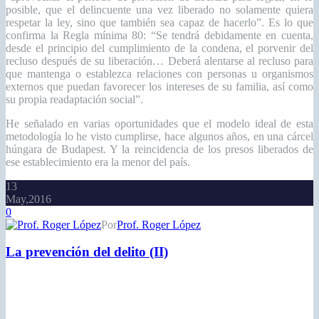
posible, que el delincuente una vez liberado no solamente quiera
respetar la ley, sino que también sea capaz de hacerlo”. Es lo que
confirma la Regla mínima 80: “Se tendrá debidamente en cuenta,
desde el principio del cumplimiento de la condena, el porvenir del
recluso después de su liberación… Deberá alentarse al recluso para
que mantenga o establezca relaciones con personas u organismos
externos que puedan favorecer los intereses de su familia, así como
su propia readaptación social”.
He señalado en varias oportunidades que el modelo ideal de esta
metodología lo he visto cumplirse, hace algunos años, en una cárcel
húngara de Budapest. Y la reincidencia de los presos liberados de
ese establecimiento era la menor del país.
13
May,2016
0
Por
Prof. Roger López
La prevención del delito (II)
Elio Gómez Grillo