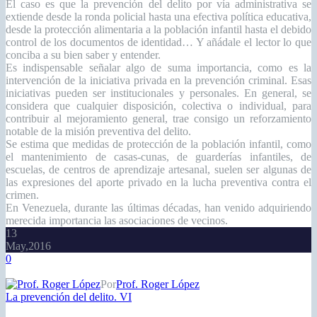
El caso es que la prevención del delito por vía administrativa se
extiende desde la ronda policial hasta una efectiva política educativa,
desde la protección alimentaria a la población infantil hasta el debido
control de los documentos de identidad… Y añádale el lector lo que
conciba a su bien saber y entender.
Es indispensable señalar algo de suma importancia, como es la
intervención de la iniciativa privada en la prevención criminal. Esas
iniciativas pueden ser institucionales y personales. En general, se
considera que cualquier disposición, colectiva o individual, para
contribuir al mejoramiento general, trae consigo un reforzamiento
notable de la misión preventiva del delito.
Se estima que medidas de protección de la población infantil, como
el mantenimiento de casas-cunas, de guarderías infantiles, de
escuelas, de centros de aprendizaje artesanal, suelen ser algunas de
las expresiones del aporte privado en la lucha preventiva contra el
crimen.
En Venezuela, durante las últimas décadas, han venido adquiriendo
merecida importancia las asociaciones de vecinos.
13
May,2016
0
Por
Prof. Roger López
La prevención del delito. VI