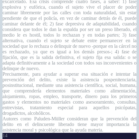
excarcelado. Esa crisis comprende cuatro fases, a saber: 1) fase
explosiva y eufórica, cuando el sujeto vive el placer de poder
caminar libremente por las calles con toda naturalidad, sin estar
pendiente de que el policía, en vez de caminar detrás de él, puede
caminar delante de él; 2) fase depresiva de adaptabilidad, cuando
considera que todos le dan la espalda por ser un preso liberado, el
medio le es hostil, todos lo rechazan y en todas partes; 3) fase
alternativa, cuando el sujeto se debate entre permanecer en la
sociedad que lo rechaza o delinquir de nuevo -porque en la cárcel no
es rechazado, ya que es igual a los demás presos-; 4) fase de
fijación, que es la salida definitiva, el sujeto fija esa salida: o se
adapta definitivamente a la sociedad con todos sus inconvenientes o
delinque de nuevo.
Precisamente, para ayudar a superar esa situación e intentar la
prevención del delito, existe la asistencia pospenitenciaria,
posinstitucional, mediante una asistencia científica, social, humana,
que comprendería elementos materiales como alimentación,
alojamiento, ropas, empleo, transporte, dinero para los primeros
gastos y elementos no materiales como asesoramiento, consultas,
entrevistas, tratamiento especial para aquellos psicópatas,
drogadictos, alcohólicos.
Autores como Paluden-Müller consideran que la prevención del
delito en el delincuente liberado tiene mayor importancia la
asistencia moral y psicológica que la ayuda materia.
14