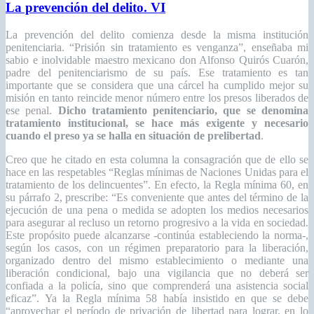
La prevención del delito. VI
La prevención del delito comienza desde la misma institución
penitenciaria. “Prisión sin tratamiento es venganza”, enseñaba mi
sabio e inolvidable maestro mexicano don Alfonso Quirós Cuarón,
padre del penitenciarismo de su país. Ese tratamiento es tan
importante que se considera que una cárcel ha cumplido mejor su
misión en tanto reincide menor número entre los presos liberados de
ese penal.
Dicho tratamiento penitenciario, que se denomina
tratamiento institucional, se hace más exigente y necesario
cuando el preso ya se halla en situación de prelibertad
.
Creo que he citado en esta columna la consagración que de ello se
hace en las respetables “Reglas mínimas de Naciones Unidas para el
tratamiento de los delincuentes”. En efecto, la Regla mínima 60, en
su párrafo 2, prescribe: “Es conveniente que antes del término de la
ejecución de una pena o medida se adopten los medios necesarios
para asegurar al recluso un retorno progresivo a la vida en sociedad.
Este propósito puede alcanzarse -continúa estableciendo la norma-,
según los casos, con un régimen preparatorio para la liberación,
organizado dentro del mismo establecimiento o mediante una
liberación condicional, bajo una vigilancia que no deberá ser
confiada a la policía, sino que comprenderá una asistencia social
eficaz”. Ya la Regla mínima 58 había insistido en que se debe
“aprovechar el período de privación de libertad para lograr, en lo