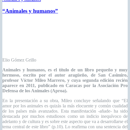
Elio Gómez Grillo
Animales y humanos, es el título de un libro pequeño y muy
hermoso, escrito por el autor aragüeño, de San Casimiro,
profesor Víctor Mileo Marrero, y cuya segunda edición recién
aparece en 2011, publicado en Caracas por la Asociación Pro
Defensa de los Animales (Aproa).
En la presentación a su obra, Mileo concluye señalando que “El
amor por los animales es quizás la más elocuente y común cualidad
de los países más avanzados. Esta manifestación -añade- ha sido
destacada por muchos estudiosos como un indicio inequívoco de
adelanto y de cultura y es sobre este aspecto que va a desarrollarse el
tema central de este libro” (p.10). Lo reafirma con una sentencia del
sabio Alejandro de Humboldt: “El grado de civilización de un
pueblo se mide por la forma en que trata a los animales. La crueldad
con los animales es un signo característico de las naciones
degeneradas y de la gente vulgar” (p.19).
Leer más
12
May,2016
0
Por
Prof. Roger López