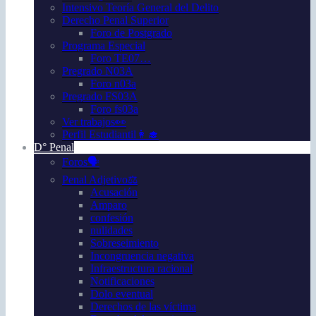
Intensivo Teoría General del Delito
Derecho Penal Superior
Foro de Postgrado
Programa Especial
Foro TE07…
Pregrado N03A
Foro n03a
Pregrado FS03A
Foro fs03a
Ver trabajos👀
Perfil Estudiantil👩‍🎓
D° Penal
Foros🗣️
Penal Adjetivo⚖️
Acusación
Amparo
confesión
nulidades
Sobreseimiento
Incongruencia negativa
Infraestructura racional
Notificaciones
Dolo eventual
Derechos de las víctima