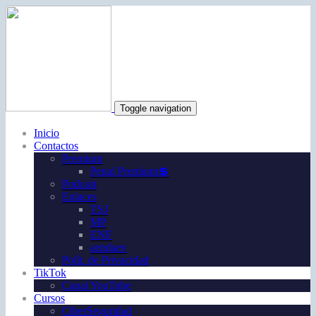
Toggle navigation
Inicio
Contactos
Premium
Penal Premium💲
Podcast
Enlaces
TSJ
MP
ENF
aepdaev
Polít. de Privacidad
TikTok
Canal YouTube
Cursos
CiberSeguridad