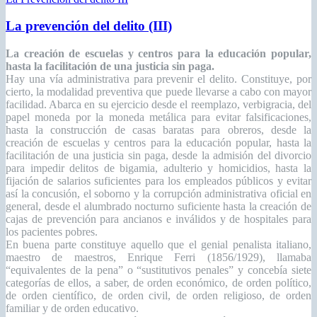
La prevención del delito (III)
La creación de escuelas y centros para la educación popular,
hasta la facilitación de una justicia sin paga.
Hay una vía administrativa para prevenir el delito. Constituye, por
cierto, la modalidad preventiva que puede llevarse a cabo con mayor
facilidad. Abarca en su ejercicio desde el reemplazo, verbigracia, del
papel moneda por la moneda metálica para evitar falsificaciones,
hasta la construcción de casas baratas para obreros, desde la
creación de escuelas y centros para la educación popular, hasta la
facilitación de una justicia sin paga, desde la admisión del divorcio
para impedir delitos de bigamia, adulterio y homicidios, hasta la
fijación de salarios suficientes para los empleados públicos y evitar
así la concusión, el soborno y la corrupción administrativa oficial en
general, desde el alumbrado nocturno suficiente hasta la creación de
cajas de prevención para ancianos e inválidos y de hospitales para
los pacientes pobres.
En buena parte constituye aquello que el genial penalista italiano,
maestro de maestros, Enrique Ferri (1856/1929), llamaba
“equivalentes de la pena” o “sustitutivos penales” y concebía siete
categorías de ellos, a saber, de orden económico, de orden político,
de orden científico, de orden civil, de orden religioso, de orden
familiar y de orden educativo.