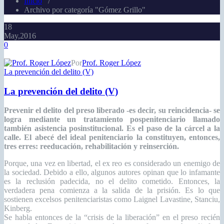
Inicio
/
Archivo por categoría "Gómez Grillo"
18
May,2016
0
Por
Prof. Roger López
La prevención del delito (V)
La prevención del delito (V)
Prevenir el delito del preso liberado -es decir, su reincidencia- se
logra mediante un tratamiento pospenitenciario llamado
también asistencia posinstitucional. Es el paso de la cárcel a la
calle. El abecé del ideal penitenciario la constituyen, entonces,
tres erres: reeducación, rehabilitación y reinserción.
Porque, una vez en libertad, el ex reo es considerado un enemigo de
la sociedad. Debido a ello, algunos autores opinan que lo infamante
es la reclusión padecida, no el delito cometido. Entonces, la
verdadera pena comienza a la salida de la prisión. Es lo que
sostienen excelsos penitenciaristas como Laignel Lavastine, Stanciu,
Kinberg.
Se habla entonces de la “crisis de la liberación” en el preso recién