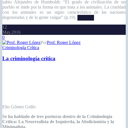
Criminología Crítica
La criminología crítica
Elio Gómez Grillo
Se ha hablado de tres posturas dentro de la Criminología
Crítica: La Neorrealista de Izquierda, la Abolicionista y la
Minimalista.
La postura Neorrealista de Izquierda aboga por la vuelta a la
etiología del delito y le designa importancia especial a los estudios
victimológicos. Proponen, como los Minimalistas, descriminalizar
ciertos comportamientos y criminalizar otros. Es la postura de los
británicos.
Leer más
Paginación
1
2
de
entradas
Índice por Materias