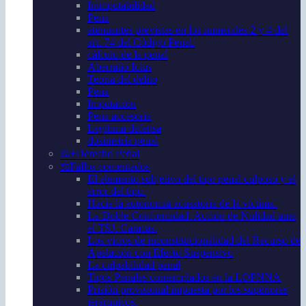
Inimputabilidad
Pena
atenuantes previstas en los numerales 2 y 4 del
art. 74 del Código Penal.
cálculo de la penal
Aberratio Ictus
Teoría del delito
Pena
Imputación
Pena accesoria
Legítima defensa
dosimetría penal
⚖️+Derecho Penal
⚖️Fallos comentados
El elemento subjetivo del tipo penal culposo y el
error del tipo.
Hacia la autonomía acusatoria de la víctima.
La Doble Conformidad. Acción de Nulidad ante
el TSJ. Caracas.
Los vicios de inconstitucionalidad del Recurso de
Apelación con Efecto Suspensivo
La culpabilidad penal
Tipos Penales contemplados en la LOPNNA
Prisión provisional impuesta por los superiores
jerárquicos.