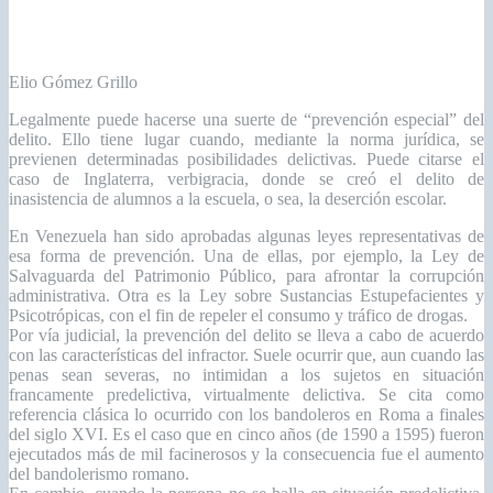
Legalmente puede hacerse una suerte de “prevención especial” del
delito. Ello tiene lugar cuando, mediante la norma jurídica, se
previenen determinadas posibilidades delictivas. Puede citarse el
caso de Inglaterra, verbigracia, donde se creó el delito de
inasistencia de alumnos a la escuela, o sea, la deserción escolar.
En Venezuela han sido aprobadas algunas leyes representativas de
esa forma de prevención. Una de ellas, por ejemplo, la Ley de
Salvaguarda del Patrimonio Público, para afrontar la corrupción
administrativa. Otra es la Ley sobre Sustancias Estupefacientes y
Psicotrópicas, con el fin de repeler el consumo y tráfico de drogas.
Por vía judicial, la prevención del delito se lleva a cabo de acuerdo
con las características del infractor. Suele ocurrir que, aun cuando las
penas sean severas, no intimidan a los sujetos en situación
francamente predelictiva, virtualmente delictiva. Se cita como
referencia clásica lo ocurrido con los bandoleros en Roma a finales
del siglo XVI. Es el caso que en cinco años (de 1590 a 1595) fueron
ejecutados más de mil facinerosos y la consecuencia fue el aumento
del bandolerismo romano.
En cambio, cuando la persona no se halla en situación predelictiva,
la severidad de la pena suele actuar como un factor preventivo. Es el
caso de los conductores de automotores. La dureza de las penas
previstas para infracciones de tránsito hace que estas se reduzcan.
He allí un ejemplo de prevención general por vía judicial.