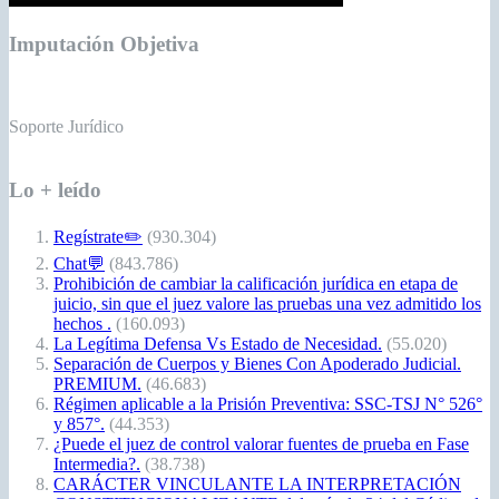
Chat💬
(843.786)
Prohibición de cambiar la calificación jurídica en etapa de
juicio, sin que el juez valore las pruebas una vez admitido los
hechos .
(160.093)
La Legítima Defensa Vs Estado de Necesidad.
(55.020)
Separación de Cuerpos y Bienes Con Apoderado Judicial.
PREMIUM.
(46.683)
Régimen aplicable a la Prisión Preventiva: SSC-TSJ N° 526°
y 857°.
(44.353)
¿Puede el juez de control valorar fuentes de prueba en Fase
Intermedia?.
(38.738)
CARÁCTER VINCULANTE LA INTERPRETACIÓN
CONSTITUCIONALIZANTE del artículo 34 del Código de
Ética del Juez Venezolano.
(37.863)
El o la cónyuge podrá demandar el divorcio por cualquier
motivo que impida la vida en común.
(36.928)
La Admisión de los Hechos Vs el Cambio de Calificación
Jurídica en fase de juicio oral.
(36.645)
Foros
Debates Penales
Grupo: Asistencia jurídica
Grupo: Violencia Machista