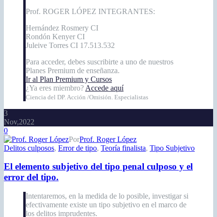
Prof. ROGER LÓPEZ INTEGRANTES:
Hernández Rosmery CI
Rondón Kenyer CI
Juleive Torres CI 17.513.532
Para acceder, debes suscribirte a uno de nuestros
Planes Premium de enseñanza.
Ir al Plan Premium y Cursos
¿Ya eres miembro?
Accede aquí
Ciencia del DP. Acción /Omisión. Especialistas
3
Nov,2022
0
Por
Prof. Roger López
Delitos culposos
,
Error de tipo
,
Teoría finalista
,
Tipo Subjetivo
El elemento subjetivo del tipo penal culposo y el
error del tipo.
Intentaremos, en la medida de lo posible, investigar si
efectivamente existe un tipo subjetivo en el marco de
los delitos imprudentes.