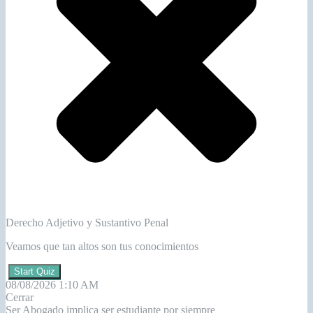
Derecho Adjetivo y Sustantivo Penal
Veamos que tan altos son tus conocimientos
Start Quiz
08/08/2026 1:10 AM
Cerrar
Ser Abogado implica ser estudiante por siempre