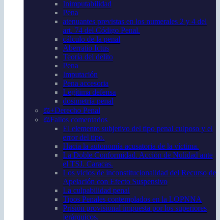
Inimputabilidad
Pena
atenuantes previstas en los numerales 2 y 4 del
art. 74 del Código Penal.
cálculo de la penal
Aberratio Ictus
Teoría del delito
Pena
Imputación
Pena accesoria
Legítima defensa
dosimetría penal
⚖️+Derecho Penal
⚖️Fallos comentados
El elemento subjetivo del tipo penal culposo y el
error del tipo.
Hacia la autonomía acusatoria de la víctima.
La Doble Conformidad. Acción de Nulidad ante
el TSJ. Caracas.
Los vicios de inconstitucionalidad del Recurso de
Apelación con Efecto Suspensivo
La culpabilidad penal
Tipos Penales contemplados en la LOPNNA
Prisión provisional impuesta por los superiores
jerárquicos.