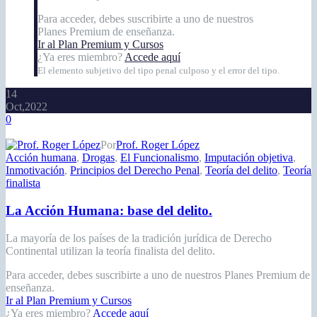
Para acceder, debes suscribirte a uno de nuestros
Planes Premium de enseñanza.
Ir al Plan Premium y Cursos
¿Ya eres miembro?
Accede aquí
El elemento subjetivo del tipo penal culposo y el error del tipo.
14
Oct,2022
0
Por
Prof. Roger López
Acción humana
,
Drogas
,
El Funcionalismo
,
Imputación objetiva
,
Inmotivación
,
Principios del Derecho Penal
,
Teoría del delito
,
Teoría
finalista
La Acción Humana: base del delito.
La mayoría de los países de la tradición jurídica de Derecho
Continental utilizan la teoría finalista del delito.
Para acceder, debes suscribirte a uno de nuestros Planes Premium de
enseñanza.
Ir al Plan Premium y Cursos
¿Ya eres miembro?
Accede aquí