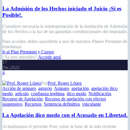
La Admisión de los Hechos iniciado el Juicio ¡Si es
Posible!.
Considero necesaria la reinterpretación de la institución de Admisión
de los Hechos a la luz de las garantías constitucionales del imputado.
Para acceder, debes suscribirte a uno de nuestros Planes Premium de
enseñanza.
Ir al Plan Premium y Cursos
¿Ya eres miembro?
Accede aquí
17
Dic,2022
4
Por
Prof. Roger López
Acción de amparo
,
agravio
,
Amparo
,
apelación
,
apelación ilico
modo
,
artículo
,
confianza legítima
,
ilico modo
,
Notificación
,
Recurso de Apelación
,
Recurso de apelación con efectos
suspensivo
,
Recursos
,
Sentencia definitiva
,
vinculante
La Apelación ilico modo con el Acusado en Libertad.
Actualizamos el presente Post, sobre la base de la más reciente