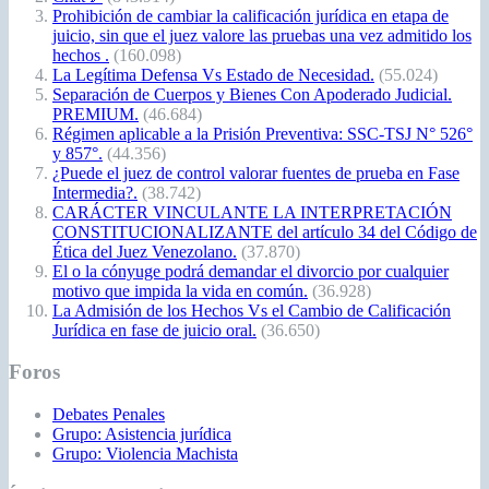
Prohibición de cambiar la calificación jurídica en etapa de
juicio, sin que el juez valore las pruebas una vez admitido los
hechos .
(160.098)
La Legítima Defensa Vs Estado de Necesidad.
(55.024)
Separación de Cuerpos y Bienes Con Apoderado Judicial.
PREMIUM.
(46.684)
Régimen aplicable a la Prisión Preventiva: SSC-TSJ N° 526°
y 857°.
(44.356)
¿Puede el juez de control valorar fuentes de prueba en Fase
Intermedia?.
(38.742)
CARÁCTER VINCULANTE LA INTERPRETACIÓN
CONSTITUCIONALIZANTE del artículo 34 del Código de
Ética del Juez Venezolano.
(37.870)
El o la cónyuge podrá demandar el divorcio por cualquier
motivo que impida la vida en común.
(36.928)
La Admisión de los Hechos Vs el Cambio de Calificación
Jurídica en fase de juicio oral.
(36.650)
Foros
Debates Penales
Grupo: Asistencia jurídica
Grupo: Violencia Machista