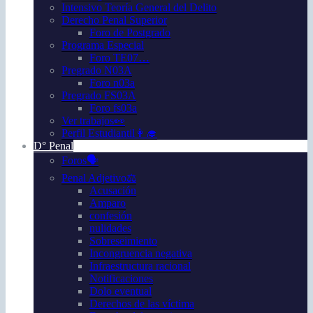
Intensivo Teoría General del Delito
Derecho Penal Superior
Foro de Postgrado
Programa Especial
Foro TE07…
Pregrado N03A
Foro n03a
Pregrado FS03A
Foro fs03a
Ver trabajos👀
Perfil Estudiantil👩‍🎓
D° Penal
Foros🗣️
Penal Adjetivo⚖️
Acusación
Amparo
confesión
nulidades
Sobreseimiento
Incongruencia negativa
Infraestructura racional
Notificaciones
Dolo eventual
Derechos de las víctima