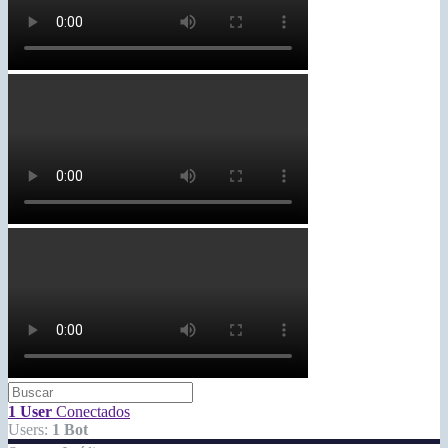
1 User
Conectados
Users:
1 Bot