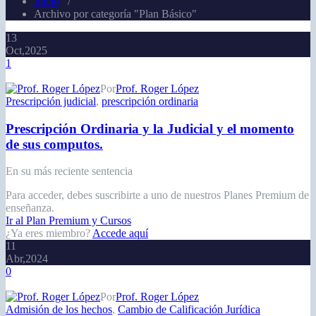
Inicio
/
Archivo por categoría "Plan Básico"
13
Oct,2025
1
Por
Prof. Roger López
Prescripción judicial
,
prescripción ordinaria
Prescripción Ordinaria y la Judicial y el momento
de sus computos.
En su más reciente sentencia
Para acceder, debes suscribirte a uno de nuestros Planes Premium de
enseñanza.
Ir al Plan Premium y Cursos
¿Ya eres miembro?
Accede aquí
11
Abr,2024
0
Por
Prof. Roger López
Admisión de los hechos
,
Cambio de Calificación Jurídica