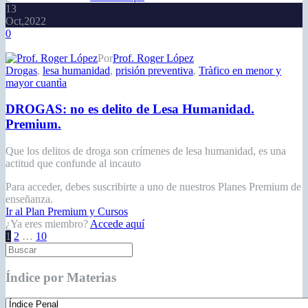
13
Oct,2022
0
Por
Prof. Roger López
Drogas
,
lesa humanidad
,
prisión preventiva
,
Tràfico en menor y
mayor cuantìa
DROGAS: no es delito de Lesa Humanidad.
Premium.
Que los delitos de droga son crímenes de lesa humanidad, es una
actitud que confunde al incauto
Para acceder, debes suscribirte a uno de nuestros Planes Premium de
enseñanza.
Ir al Plan Premium y Cursos
¿Ya eres miembro?
Accede aquí
Paginación
1
2
…
10
de
entradas
Índice por Materias