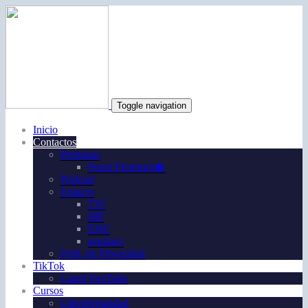
Toggle navigation
Inicio
Contactos
Premium
Penal Premium💲
Podcast
Enlaces
TSJ
MP
ENF
aepdaev
Polít. de Privacidad
TikTok
Canal YouTube
Cursos
CiberSeguridad