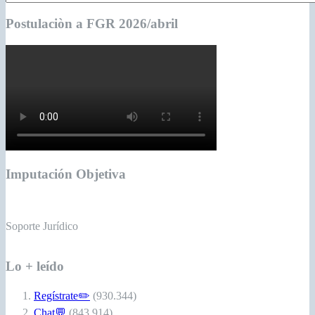
Postulaciòn a FGR 2026/abril
Imputación Objetiva
Soporte Jurídico
Lo + leído
Regístrate✏️
(930.344)
Chat💬
(843.914)