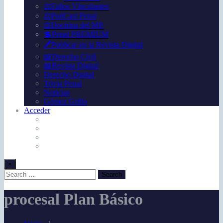
⚖️Fallos Vínculantes
⚖️PodCast Penal
⚖️Doctrina del MP.
💲Penal PREMIUM
🖊️Publicar en la Revista Digital
📖Derecho Civil
📖Revista Digital
Derecho Digital
Trivia Penal
Noticias
Gómez Grillo
Acceder
×
procesal Plan Básico