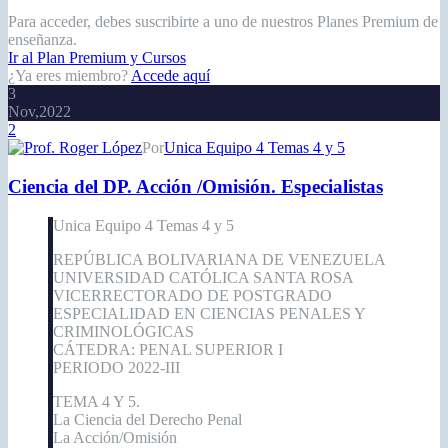
Para acceder, debes suscribirte a uno de nuestros Planes Premium de
enseñanza.
Ir al Plan Premium y Cursos
¿Ya eres miembro?
Accede aquí
3
Nov,2022
2
Por
Unica Equipo 4 Temas 4 y 5
Ciencia del DP. Acción /Omisión. Especialistas
Unica Equipo 4 Temas 4 y 5
REPÚBLICA BOLIVARIANA DE VENEZUELA
UNIVERSIDAD CATÓLICA SANTA ROSA
VICERRECTORADO DE POSTGRADO
ESPECIALIDAD EN CIENCIAS PENALES Y
CRIMINOLÓGICAS
CÁTEDRA: PENAL SUPERIOR I
PERIODO 2022-III
TEMA 4 Y 5.
La Ciencia del Derecho Penal
La Acción/Omisión