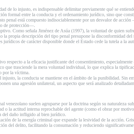
d de lo injusto, es indispensable delimitar previamente qué se entiende
ón formal entre la conducta y el ordenamiento jurídico, sino que constit
justo penal está compuesto indisociablemente por un desvalor de acció
eto de protección—.
ruptivo. Como señala Jiménez de Asúa (1997), la voluntad de quien sufre
do la propia descripción del tipo penal presupone la disconformidad del 
nes jurídicos de carácter disponible donde el Estado cede la tutela a la a
tivo respecto a la eficacia justificante del consentimiento, especialment
o que trasciende la mera voluntad individual, lo que explica la tipifica
 por la víctima.
l injusto, la conducta se mantiene en el ámbito de la punibilidad. Sin em
ponen una agresión unilateral, un aspecto que será analizado detalladame
nal venezolano suelen agruparse por la doctrina según su naturaleza sub
d o la actitud interna reprochable del agente (como el obrar por motivos 
 del daño infligido al bien jurídico.
ación de la energía criminal que expande la lesividad de la acción. Gris
ción del delito, facilitando la consumación y reduciendo significativame