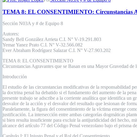
TEMA 8: EL CONSENTIMIENTO: Circunstancias Agra
Sección N03A y # de Equipo 8
Autores:
Sandy Bell González Arrieta C.I. N° V-19.291.803
Yemar Yanez Prato C.I. N° V-32.566.082
Ever Abraham Rodríguez Salazar C.I. N° V-27.903.202
TEMA 8: EL CONSENTIMIENTO
Circunstancias Agravantes que se Basan en una Mayor Gravedad de l
Introducción
El estudio de las circunstancias modificativas de la responsabilidad 
la doctrina penal ha debatido si el fundamento del aumento de la pena
presente trabajo se adscribe a la corriente analítica que identifica 
desvalor de la acción y el desvalor del resultado que lesionan de forma
Paralelamente, la figura del consentimiento de la víctima emerge como
justificación. La intersección entre ambas categorías dogmáticas plan
si bien resulta insuficiente para excluir la antijuridicidad del hecho, 
alcance del artículo 77 del Código Penal venezolano bajo el prisma de 
Capítulo I: El Injusto Penal y el Rol del Consentimiento