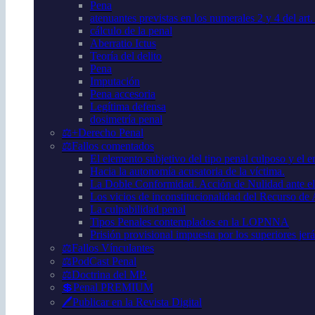
Pena
atenuantes previstas en los numerales 2 y 4 del art
cálculo de la penal
Aberratio Ictus
Teoría del delito
Pena
Imputación
Pena accesoria
Legítima defensa
dosimetría penal
⚖️+Derecho Penal
⚖️Fallos comentados
El elemento subjetivo del tipo penal culposo y el er
Hacia la autonomía acusatoria de la víctima.
La Doble Conformidad. Acción de Nulidad ante el
Los vicios de inconstitucionalidad del Recurso de
La culpabilidad penal
Tipos Penales contemplados en la LOPNNA
Prisión provisional impuesta por los superiores jer
⚖️Fallos Vínculantes
⚖️PodCast Penal
⚖️Doctrina del MP.
💲Penal PREMIUM
🖊️Publicar en la Revista Digital