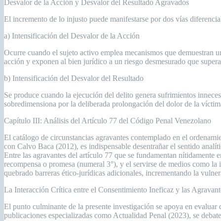
Desvalor de la Acción y Desvalor del Resultado Agravados
El incremento de lo injusto puede manifestarse por dos vías diferencia
a) Intensificación del Desvalor de la Acción
Ocurre cuando el sujeto activo emplea mecanismos que demuestran una
acción y exponen al bien jurídico a un riesgo desmesurado que supera 
b) Intensificación del Desvalor del Resultado
Se produce cuando la ejecución del delito genera sufrimientos innece
sobredimensiona por la deliberada prolongación del dolor de la víctim
Capítulo III: Análisis del Artículo 77 del Código Penal Venezolano
El catálogo de circunstancias agravantes contemplado en el ordenamie
con Calvo Baca (2012), es indispensable desentrañar el sentido analític
Entre las agravantes del artículo 77 que se fundamentan nítidamente en
recompensa o promesa (numeral 3°), y el servirse de medios como la in
quebrado barreras ético-jurídicas adicionales, incrementando la vulner
La Interacción Crítica entre el Consentimiento Ineficaz y las Agravant
El punto culminante de la presente investigación se apoya en evaluar 
publicaciones especializadas como Actualidad Penal (2023), se debate 