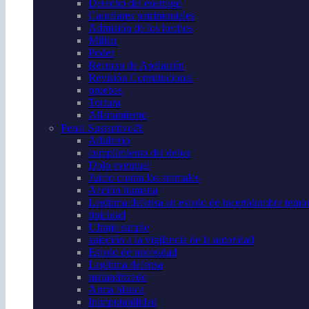
Derecho del enemigo
Cautelares patrimoniales
Admisión de los hechos
Militar
Poder
Recurso de Apelación
Revisión Constitucional
pruebas
Tortura
Allanamiento
Penal Sustantivo⚖️
Adulterio
cumplimiento del deber
Dolo eventual
Juicio contra los animales
Acción humana
Legítima defensa en estado de incertidumbre temor 
tipicidad
Ultraje simple
sujeción a la vigilancia de la autoridad
Estado de necesidad
Legítima defensa
malandrizado
Arma blanca
Inimputabilidad