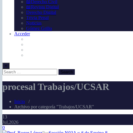
📖Derecho Civil
📖Revista Digital
Derecho Digital
Trivia Penal
Noticias
Gómez Grillo
Acceder
×
procesal Trabajos/UCSAR
Inicio
/
Archivo por categoría "Trabajos/UCSAR"
13
Jul,2026
0
Por
Sección N03A y # de Equipo 8