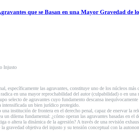
vantes que se Basan en una Mayor Gravedad de lo 
o Injusto
penal, específicamente las agravantes, constituye uno de los núcleos má
 radica en una mayor reprochabilidad del autor (culpabilidad) o en una 
un grupo selecto de agravantes cuyo fundamento descansa inequívocamente
 intensificada un bien jurídico protegido.
 una institución de frontera en el derecho penal, capaz de enervar la r
tea un dilema fundamental: ¿cómo operan las agravantes basadas en el de
mitiga o altera la dinámica de la agresión? A través de una revisión exhau
la gravedad objetiva del injusto y su tensión conceptual con la autonom