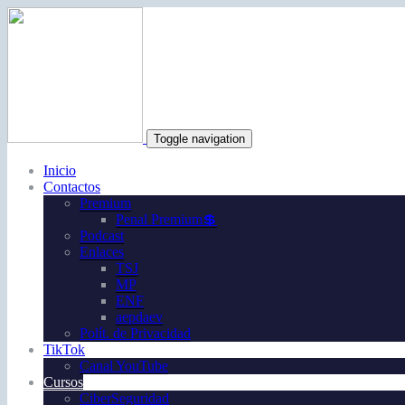
Toggle navigation
Inicio
Contactos
Premium
Penal Premium💲
Podcast
Enlaces
TSJ
MP
ENF
aepdaev
Polít. de Privacidad
TikTok
Canal YouTube
Cursos
CiberSeguridad