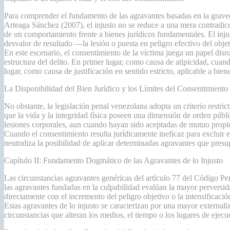
Para comprender el fundamento de las agravantes basadas en la graveda
Arteaga Sánchez (2007), el injusto no se reduce a una mera contradicci
de un comportamiento frente a bienes jurídicos fundamentales. El in
desvalor de resultado —la lesión o puesta en peligro efectivo del obj
En este escenario, el consentimiento de la víctima juega un papel dis
estructura del delito. En primer lugar, como causa de atipicidad, cuan
lugar, como causa de justificación en sentido estricto, aplicable a bie
La Disponibilidad del Bien Jurídico y los Límites del Consentimiento
No obstante, la legislación penal venezolana adopta un criterio restric
que la vida y la integridad física poseen una dimensión de orden públic
lesiones corporales, aun cuando hayan sido aceptadas de mutuo propio
Cuando el consentimiento resulta jurídicamente ineficaz para excluir e
neutraliza la posibilidad de aplicar determinadas agravantes que presu
Capítulo II: Fundamento Dogmático de las Agravantes de lo Injusto
Las circunstancias agravantes genéricas del artículo 77 del Código Pe
las agravantes fundadas en la culpabilidad evalúan la mayor perversida
directamente con el incremento del peligro objetivo o la intensificación
Estas agravantes de lo injusto se caracterizan por una mayor externaliz
circunstancias que alteran los medios, el tiempo o los lugares de ejecu