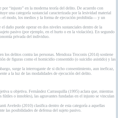
 por “injusto” en la moderna teoría del delito. De acuerdo con
uye una categoría sustancial caracterizada por la lesividad material
n —el modo, los medios y la forma de ejecución prohibida— y un
 el daño puede operar en dos niveles sustanciales dentro de la
sujeto pasivo (por ejemplo, en el hurto o en la violación). En segundo
utonomía privada del individuo.
e en los delitos contra las personas. Mendoza Troconis (2014) sostiene
ción de figuras como el homicidio consentido (o suicidio asistido) y las
bargo, surge la interrogante de si dicho consentimiento, aun ineficaz,
nte a la luz de las modalidades de ejecución del delito.
jetiva u objetiva. Fernández Carrasquilla (1995) aclara que, mientras
fútiles o innobles), las agravantes fundadas en el injusto se vinculan
anti Aveledo (2010) clasifica dentro de esta categoría a aquellas
nte las posibilidades de defensa del sujeto pasivo.