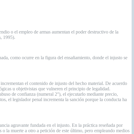
endio o el empleo de armas aumentan el poder destructivo de la
a, 1995).
ada, como ocurre en la figura del ensañamiento, donde el injusto se
 incrementan el contenido de injusto del hecho material. De acuerdo
gicas u objetivistas que vulneren el principio de legalidad.
 abuso de confianza (numeral 2°), el ejecutarlo mediante precio,
os, el legislador penal incrementa la sanción porque la conducta ha
ncia agravante fundada en el injusto. En la práctica reseñada por
s o la muerte a otro a petición de este último, pero empleando medios