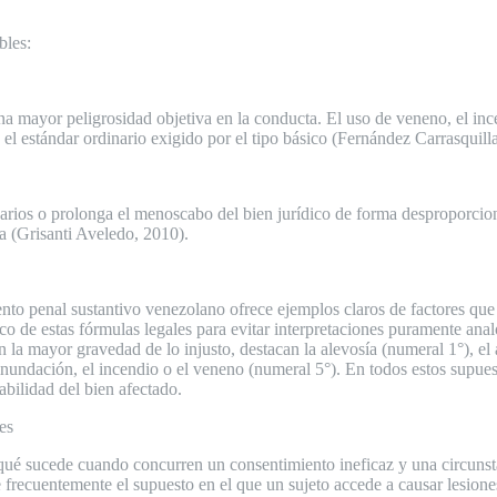
bles:
 mayor peligrosidad objetiva en la conducta. El uso de veneno, el inc
el estándar ordinario exigido por el tipo básico (Fernández Carrasquill
sarios o prolonga el menoscabo del bien jurídico de forma desproporcion
a (Grisanti Aveledo, 2010).
nto penal sustantivo venezolano ofrece ejemplos claros de factores que
o de estas fórmulas legales para evitar interpretaciones puramente analó
 la mayor gravedad de lo injusto, destacan la alevosía (numeral 1°), el
undación, el incendio o el veneno (numeral 5°). En todos estos supuest
abilidad del bien afectado.
es
qué sucede cuando concurren un consentimiento ineficaz y una circunsta
frecuentemente el supuesto en el que un sujeto accede a causar lesione