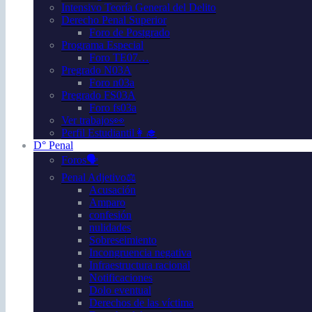
Intensivo Teoría General del Delito
Derecho Penal Superior
Foro de Postgrado
Programa Especial
Foro TE07…
Pregrado N03A
Foro n03a
Pregrado FS03A
Foro fs03a
Ver trabajos👀
Perfil Estudiantil👩‍🎓
D° Penal
Foros🗣️
Penal Adjetivo⚖️
Acusación
Amparo
confesión
nulidades
Sobreseimiento
Incongruencia negativa
Infraestructura racional
Notificaciones
Dolo eventual
Derechos de las víctima