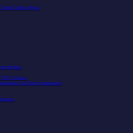
. 74 del Código Penal.
ror del tipo.
 TSJ. Caracas.
 Apelación con Efecto Suspensivo
árquicos.