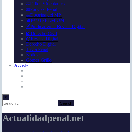
⚖️Fallos Vínculantes
⚖️PodCast Penal
⚖️Doctrina del MP.
💲Penal PREMIUM
🖊️Publicar en la Revista Digital
📖Derecho Civil
📖Revista Digital
Derecho Digital
Trivia Penal
Noticias
Gómez Grillo
Acceder
×
Actualidadpenal.net