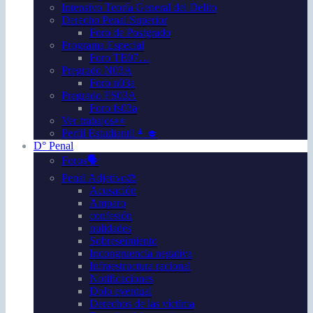
Intensivo Teoría General del Delito
Derecho Penal Superior
Foro de Postgrado
Programa Especial
Foro TE07…
Pregrado N03A
Foro n03a
Pregrado FS03A
Foro fs03a
Ver trabajos👀
Perfil Estudiantil👩‍🎓
D° Penal
Foros🗣️
Penal Adjetivo⚖️
Acusación
Amparo
confesión
nulidades
Sobreseimiento
Incongruencia negativa
Infraestructura racional
Notificaciones
Dolo eventual
Derechos de las víctima