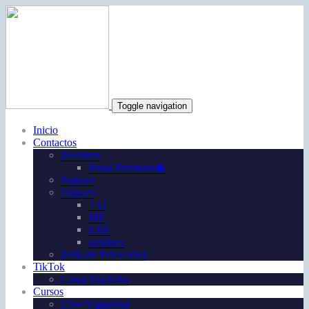
Toggle navigation
Inicio
Contactos
Premium
Penal Premium💲
Podcast
Enlaces
TSJ
MP
ENF
aepdaev
Polít. de Privacidad
TikTok
Canal YouTube
Cursos
CiberSeguridad