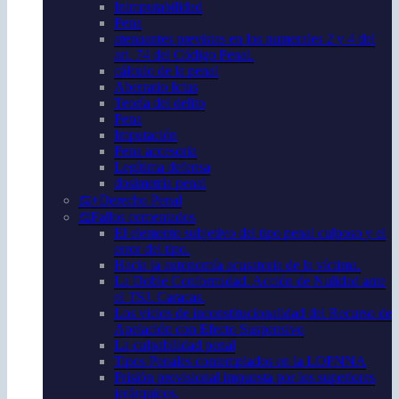
Inimputabilidad
Pena
atenuantes previstas en los numerales 2 y 4 del
art. 74 del Código Penal.
cálculo de la penal
Aberratio Ictus
Teoría del delito
Pena
Imputación
Pena accesoria
Legítima defensa
dosimetría penal
⚖️+Derecho Penal
⚖️Fallos comentados
El elemento subjetivo del tipo penal culposo y el
error del tipo.
Hacia la autonomía acusatoria de la víctima.
La Doble Conformidad. Acción de Nulidad ante
el TSJ. Caracas.
Los vicios de inconstitucionalidad del Recurso de
Apelación con Efecto Suspensivo
La culpabilidad penal
Tipos Penales contemplados en la LOPNNA
Prisión provisional impuesta por los superiores
jerárquicos.