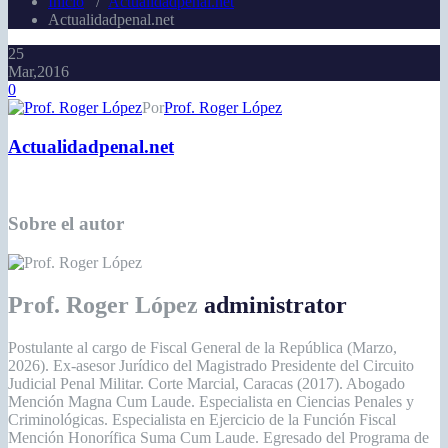
Inicio
/
Actualidadpenal.net
Actualidadpenal.net
25
Mar,2016
0
Por
Prof. Roger López
Actualidadpenal.net
Sobre el autor
Prof. Roger López
administrator
Postulante al cargo de Fiscal General de la República (Marzo,
2026). Ex-asesor Jurídico del Magistrado Presidente del Circuito
Judicial Penal Militar. Corte Marcial, Caracas (2017). Abogado
Mención Magna Cum Laude. Especialista en Ciencias Penales y
Criminológicas. Especialista en Ejercicio de la Función Fiscal
Mención Honorífica Suma Cum Laude. Egresado del Programa de