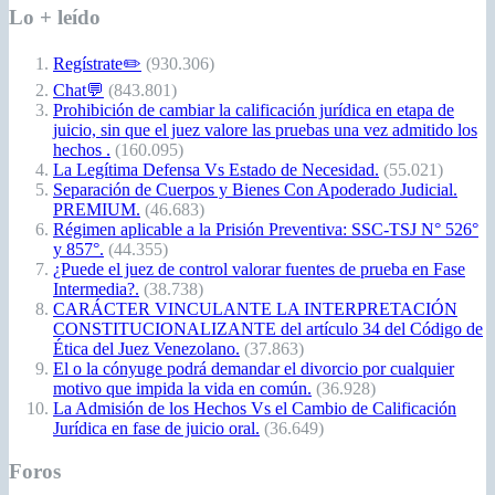
Lo + leído
Regístrate✏️
(930.306)
Chat💬
(843.801)
Prohibición de cambiar la calificación jurídica en etapa de
juicio, sin que el juez valore las pruebas una vez admitido los
hechos .
(160.095)
La Legítima Defensa Vs Estado de Necesidad.
(55.021)
Separación de Cuerpos y Bienes Con Apoderado Judicial.
PREMIUM.
(46.683)
Régimen aplicable a la Prisión Preventiva: SSC-TSJ N° 526°
y 857°.
(44.355)
¿Puede el juez de control valorar fuentes de prueba en Fase
Intermedia?.
(38.738)
CARÁCTER VINCULANTE LA INTERPRETACIÓN
CONSTITUCIONALIZANTE del artículo 34 del Código de
Ética del Juez Venezolano.
(37.863)
El o la cónyuge podrá demandar el divorcio por cualquier
motivo que impida la vida en común.
(36.928)
La Admisión de los Hechos Vs el Cambio de Calificación
Jurídica en fase de juicio oral.
(36.649)
Foros