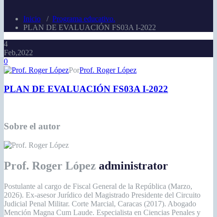
Inicio
/
Programa educativo.
PLAN DE EVALUACIÓN FS03A I-2022
4
Feb,2022
0
Por
Prof. Roger López
PLAN DE EVALUACIÓN FS03A I-2022
Sobre el autor
Prof. Roger López
administrator
Postulante al cargo de Fiscal General de la República (Marzo,
2026). Ex-asesor Jurídico del Magistrado Presidente del Circuito
Judicial Penal Militar. Corte Marcial, Caracas (2017). Abogado
Mención Magna Cum Laude. Especialista en Ciencias Penales y