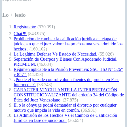
Lo + leído
Regístrate✏️
(930.391)
Chat💬
(843.975)
Prohibición de cambiar la calificación jurídica en etapa de
juicio, sin que el juez valore las pruebas una vez admitido los
hechos .
(160.102)
La Legítima Defensa Vs Estado de Necesidad.
(55.026)
Separación de Cuerpos y Bienes Con Apoderado Judicial.
PREMIUM.
(46.684)
Régimen aplicable a la Prisión Preventiva: SSC-TSJ N° 526°
y 857°.
(44.358)
¿Puede el juez de control valorar fuentes de prueba en Fase
Intermedia?.
(38.743)
CARÁCTER VINCULANTE LA INTERPRETACIÓN
CONSTITUCIONALIZANTE del artículo 34 del Código de
Ética del Juez Venezolano.
(37.875)
El o la cónyuge podrá demandar el divorcio por cualquier
motivo que impida la vida en común.
(36.931)
La Admisión de los Hechos Vs el Cambio de Calificación
Jurídica en fase de juicio oral.
(36.654)