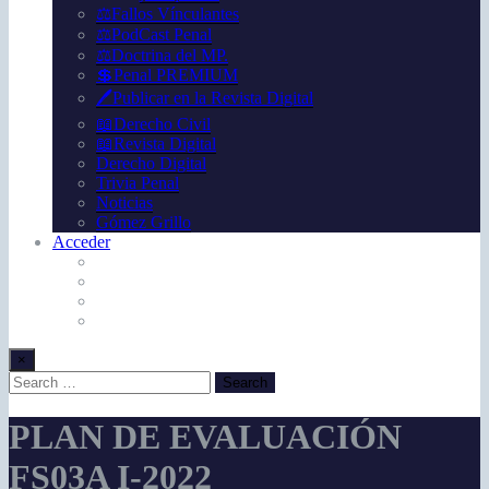
⚖️Fallos Vínculantes
⚖️PodCast Penal
⚖️Doctrina del MP.
💲Penal PREMIUM
🖊️Publicar en la Revista Digital
📖Derecho Civil
📖Revista Digital
Derecho Digital
Trivia Penal
Noticias
Gómez Grillo
Acceder
×
PLAN DE EVALUACIÓN
FS03A I-2022