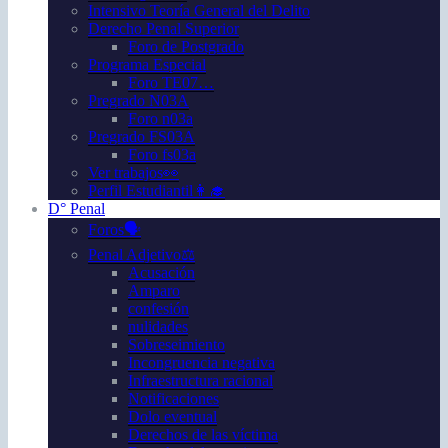
Intensivo Teoría General del Delito
Derecho Penal Superior
Foro de Postgrado
Programa Especial
Foro TE07…
Pregrado N03A
Foro n03a
Pregrado FS03A
Foro fs03a
Ver trabajos👀
Perfil Estudiantil👩‍🎓
D° Penal
Foros🗣️
Penal Adjetivo⚖️
Acusación
Amparo
confesión
nulidades
Sobreseimiento
Incongruencia negativa
Infraestructura racional
Notificaciones
Dolo eventual
Derechos de las víctima