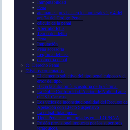
Inimputabilidad
Pena
atenuantes previstas en los numerales 2 y 4 del
art. 74 del Código Penal.
cálculo de la penal
Aberratio Ictus
Teoría del delito
Pena
Imputación
Pena accesoria
Legítima defensa
dosimetría penal
⚖️+Derecho Penal
⚖️Fallos comentados
El elemento subjetivo del tipo penal culposo y el
error del tipo.
Hacia la autonomía acusatoria de la víctima.
La Doble Conformidad. Acción de Nulidad ante
el TSJ. Caracas.
Los vicios de inconstitucionalidad del Recurso de
Apelación con Efecto Suspensivo
La culpabilidad penal
Tipos Penales contemplados en la LOPNNA
Prisión provisional impuesta por los superiores
jerárquicos.