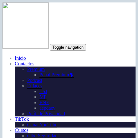
Toggle navigation
Inicio
Contactos
Premium
Penal Premium💲
Podcast
Enlaces
TSJ
MP
ENF
aepdaev
Polít. de Privacidad
TikTok
Canal YouTube
Cursos
CiberSeguridad