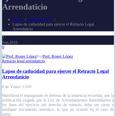
Arrendaticio
Inicio
/
Derecho Civil
/
Lapso de caducidad para ejercer el Retracto Legal
Arrendaticio
7
Sep,2016
0
Por
Prof. Roger López
Retracto legal arrendaticio
Lapso de caducidad para ejercer el Retracto Legal
Arrendaticio
# de Vistas:
1.010
Manifiesta el impugnante en defensa de la sentencia recurrida, que la
notificación exigida por la Ley de Arrendamientos Inmobiliarios a
los fines del ejercicio del derecho de retracto, debe ser cierta y
mediante documento auténtico, lo que no ocurrió en el caso de
autos.