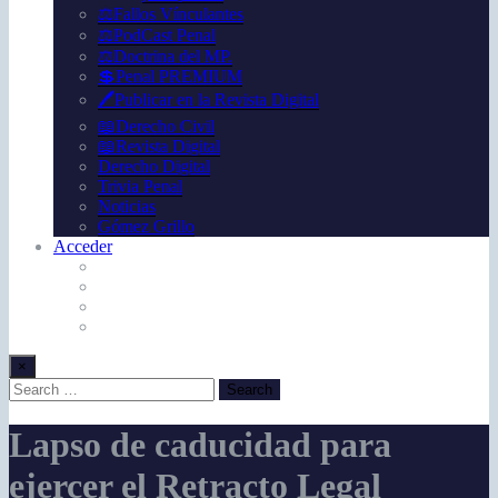
⚖️Fallos Vínculantes
⚖️PodCast Penal
⚖️Doctrina del MP.
💲Penal PREMIUM
🖊️Publicar en la Revista Digital
📖Derecho Civil
📖Revista Digital
Derecho Digital
Trivia Penal
Noticias
Gómez Grillo
Acceder
×
Lapso de caducidad para
ejercer el Retracto Legal