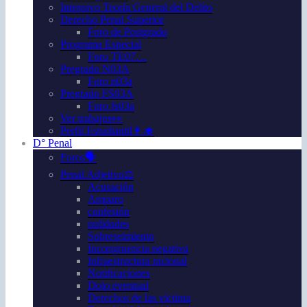
Intensivo Teoría General del Delito
Derecho Penal Superior
Foro de Postgrado
Programa Especial
Foro TE07…
Pregrado N03A
Foro n03a
Pregrado FS03A
Foro fs03a
Ver trabajos👀
Perfil Estudiantil👩‍🎓
D° Penal
Foros🗣️
Penal Adjetivo⚖️
Acusación
Amparo
confesión
nulidades
Sobreseimiento
Incongruencia negativa
Infraestructura racional
Notificaciones
Dolo eventual
Derechos de las víctima