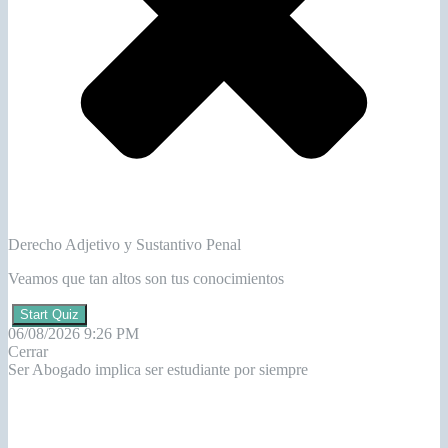
Derecho Adjetivo y Sustantivo Penal
Veamos que tan altos son tus conocimientos
Start Quiz
06/08/2026 9:26 PM
Cerrar
Ser Abogado implica ser estudiante por siempre