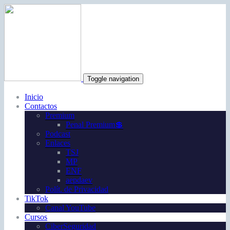
Toggle navigation
Inicio
Contactos
Premium
Penal Premium💲
Podcast
Enlaces
TSJ
MP
ENF
aepdaev
Polít. de Privacidad
TikTok
Canal YouTube
Cursos
CiberSeguridad