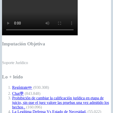
Imputación Objetiva
Soporte Jurídico
Lo + leído
Regístrate✏️
(930.308)
Chat💬
(843.848)
Prohibición de cambiar la calificación jurídica en etapa de
juicio, sin que el juez valore las pruebas una vez admitido los
hechos .
(160.096)
La Legítima Defensa Vs Estado de Necesidad.
(55.022)