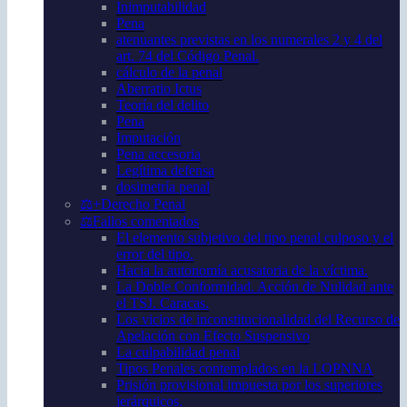
Inimputabilidad
Pena
atenuantes previstas en los numerales 2 y 4 del
art. 74 del Código Penal.
cálculo de la penal
Aberratio Ictus
Teoría del delito
Pena
Imputación
Pena accesoria
Legítima defensa
dosimetría penal
⚖️+Derecho Penal
⚖️Fallos comentados
El elemento subjetivo del tipo penal culposo y el
error del tipo.
Hacia la autonomía acusatoria de la víctima.
La Doble Conformidad. Acción de Nulidad ante
el TSJ. Caracas.
Los vicios de inconstitucionalidad del Recurso de
Apelación con Efecto Suspensivo
La culpabilidad penal
Tipos Penales contemplados en la LOPNNA
Prisión provisional impuesta por los superiores
jerárquicos.