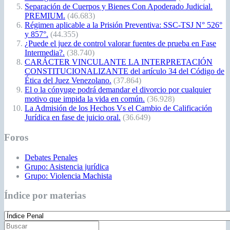
Separación de Cuerpos y Bienes Con Apoderado Judicial.
PREMIUM.
(46.683)
Régimen aplicable a la Prisión Preventiva: SSC-TSJ N° 526°
y 857°.
(44.355)
¿Puede el juez de control valorar fuentes de prueba en Fase
Intermedia?.
(38.740)
CARÁCTER VINCULANTE LA INTERPRETACIÓN
CONSTITUCIONALIZANTE del artículo 34 del Código de
Ética del Juez Venezolano.
(37.864)
El o la cónyuge podrá demandar el divorcio por cualquier
motivo que impida la vida en común.
(36.928)
La Admisión de los Hechos Vs el Cambio de Calificación
Jurídica en fase de juicio oral.
(36.649)
Foros
Debates Penales
Grupo: Asistencia jurídica
Grupo: Violencia Machista
Índice por materias