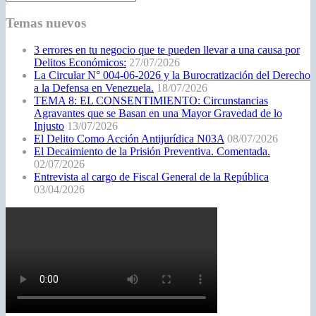
Temas nuevos
3 errores en tu negocio que te pueden llevar a una causa por
Delitos Económicos:
27/07/2026
La Circular N° 004-06-2026 y la Burocratización del Derecho
a la Defensa en Venezuela.
18/07/2026
TEMA 8: EL CONSENTIMIENTO: Circunstancias
Agravantes que se Basan en una Mayor Gravedad de lo
Injusto
13/07/2026
El Delito Como Acción Antijurídica N03A
08/07/2026
El Decaimiento de la Prisión Preventiva. Comentada.
02/07/2026
Entrevista al cargo de Fiscal General de la República
03/04/2026