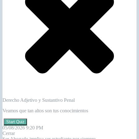
Derecho Adjetivo y Sustantivo Penal
Veamos que tan altos son tus conocimientos
Start Quiz
05/08/2026 9:20 PM
Cerrar
Ser Abogado implica ser estudiante por siempre