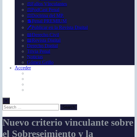
⚖️Fallos Vínculantes
⚖️PodCast Penal
⚖️Doctrina del MP.
💲Penal PREMIUM
🖊️Publicar en la Revista Digital
📖Derecho Civil
📖Revista Digital
Derecho Digital
Trivia Penal
Noticias
Gómez Grillo
Acceder
×
Nuevo criterio vinculante sobre
el Sobreseimiento y la