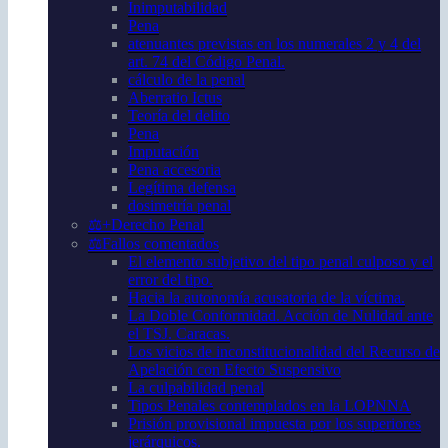
Inimputabilidad
Pena
atenuantes previstas en los numerales 2 y 4 del
art. 74 del Código Penal.
cálculo de la penal
Aberratio Ictus
Teoría del delito
Pena
Imputación
Pena accesoria
Legítima defensa
dosimetría penal
⚖️+Derecho Penal
⚖️Fallos comentados
El elemento subjetivo del tipo penal culposo y el
error del tipo.
Hacia la autonomía acusatoria de la víctima.
La Doble Conformidad. Acción de Nulidad ante
el TSJ. Caracas.
Los vicios de inconstitucionalidad del Recurso de
Apelación con Efecto Suspensivo
La culpabilidad penal
Tipos Penales contemplados en la LOPNNA
Prisión provisional impuesta por los superiores
jerárquicos.