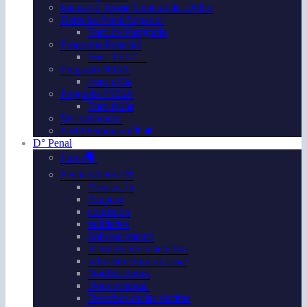
Intensivo Teoría General del Delito
Derecho Penal Superior
Foro de Postgrado
Programa Especial
Foro TE07…
Pregrado N03A
Foro n03a
Pregrado FS03A
Foro fs03a
Ver trabajos👀
Perfil Estudiantil👩‍🎓
D° Penal
Foros🗣️
Penal Adjetivo⚖️
Acusación
Amparo
confesión
nulidades
Sobreseimiento
Incongruencia negativa
Infraestructura racional
Notificaciones
Dolo eventual
Derechos de las víctima