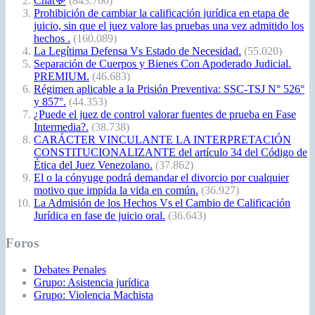
Chat💬
(843.760)
Prohibición de cambiar la calificación jurídica en etapa de
juicio, sin que el juez valore las pruebas una vez admitido los
hechos .
(160.089)
La Legítima Defensa Vs Estado de Necesidad.
(55.020)
Separación de Cuerpos y Bienes Con Apoderado Judicial.
PREMIUM.
(46.683)
Régimen aplicable a la Prisión Preventiva: SSC-TSJ N° 526°
y 857°.
(44.353)
¿Puede el juez de control valorar fuentes de prueba en Fase
Intermedia?.
(38.738)
CARÁCTER VINCULANTE LA INTERPRETACIÓN
CONSTITUCIONALIZANTE del artículo 34 del Código de
Ética del Juez Venezolano.
(37.862)
El o la cónyuge podrá demandar el divorcio por cualquier
motivo que impida la vida en común.
(36.927)
La Admisión de los Hechos Vs el Cambio de Calificación
Jurídica en fase de juicio oral.
(36.643)
Foros
Debates Penales
Grupo: Asistencia jurídica
Grupo: Violencia Machista