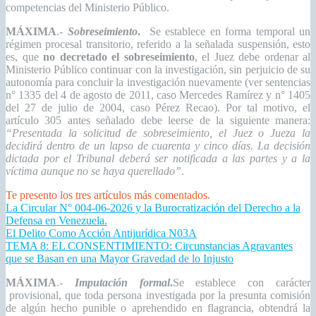
competencias del Ministerio Público.
MÁXIMA
.-
Sobreseimiento
.
Se establece en forma temporal un
régimen procesal transitorio, referido a la señalada suspensión, esto
es, que
no decretado el sobreseimiento
,
el Juez debe ordenar al
Ministerio Público continuar con la investigación, sin perjuicio de su
autonomía para concluir la investigación nuevamente (ver sentencias
n° 1335 del 4 de agosto de 2011, caso Mercedes Ramírez y n° 1405
del 27 de julio de 2004, caso Pérez Recao). Por tal motivo, el
artículo 305 antes señalado debe leerse de la siguiente manera:
“Presentada la solicitud de sobreseimiento, el Juez o Jueza la
decidirá dentro de un lapso de cuarenta y cinco días. La decisión
dictada por el Tribunal deberá ser notificada a las partes y a la
víctima aunque no se haya querellado”
.
Te presento los tres artículos más comentados.
La Circular N° 004-06-2026 y la Burocratización del Derecho a la
Defensa en Venezuela.
El Delito Como Acción Antijurídica N03A
TEMA 8: EL CONSENTIMIENTO: Circunstancias Agravantes
que se Basan en una Mayor Gravedad de lo Injusto
MÁXIMA
.-
Imputación formal
.
Se establece con carácter
provisional, que toda persona investigada por la presunta comisión
de algún hecho punible o aprehendido en flagrancia, obtendrá la