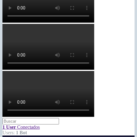
1 User
Conectados
Users:
1 Bot