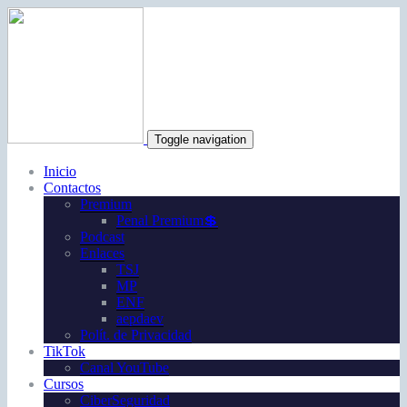
Toggle navigation
Inicio
Contactos
Premium
Penal Premium💲
Podcast
Enlaces
TSJ
MP
ENF
aepdaev
Polít. de Privacidad
TikTok
Canal YouTube
Cursos
CiberSeguridad