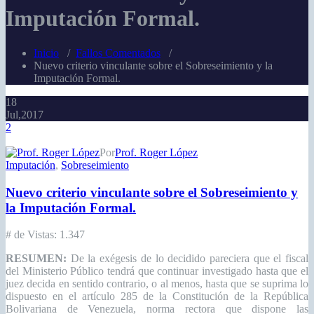
Imputación Formal.
Inicio
/
Fallos Comentados
/
Nuevo criterio vinculante sobre el Sobreseimiento y la
Imputación Formal.
18
Jul,2017
2
Por
Prof. Roger López
Imputación
,
Sobreseimiento
Nuevo criterio vinculante sobre el Sobreseimiento y
la Imputación Formal.
# de Vistas:
1.347
RESUMEN:
De la exégesis de lo decidido pareciera que el fiscal
del Ministerio Público tendrá que continuar investigado hasta que el
juez decida en sentido contrario, o al menos, hasta que se suprima lo
dispuesto en el artículo 285 de la Constitución de la República
Bolivariana de Venezuela, norma rectora que dispone las