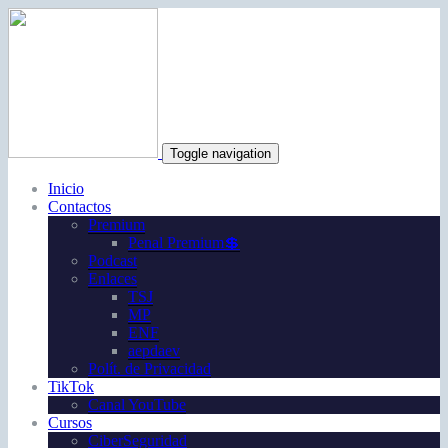
Toggle navigation
Inicio
Contactos
Premium
Penal Premium💲
Podcast
Enlaces
TSJ
MP
ENF
aepdaev
Polít. de Privacidad
TikTok
Canal YouTube
Cursos
CiberSeguridad