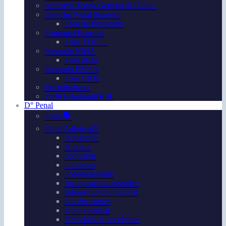
Intensivo Teoría General del Delito
Derecho Penal Superior
Foro de Postgrado
Programa Especial
Foro TE07…
Pregrado N03A
Foro n03a
Pregrado FS03A
Foro fs03a
Ver trabajos👀
Perfil Estudiantil👩‍🎓
D° Penal
Foros🗣️
Penal Adjetivo⚖️
Acusación
Amparo
confesión
nulidades
Sobreseimiento
Incongruencia negativa
Infraestructura racional
Notificaciones
Dolo eventual
Derechos de las víctima