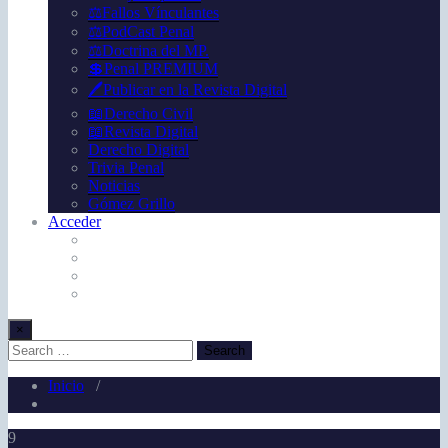
⚖️Fallos Vínculantes
⚖️PodCast Penal
⚖️Doctrina del MP.
💲Penal PREMIUM
🖊️Publicar en la Revista Digital
📖Derecho Civil
📖Revista Digital
Derecho Digital
Trivia Penal
Noticias
Gómez Grillo
Acceder
×
Inicio
/
9