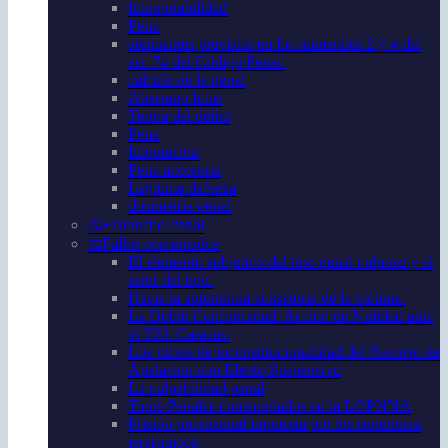
Inimputabilidad
Pena
atenuantes previstas en los numerales 2 y 4 del
art. 74 del Código Penal.
cálculo de la penal
Aberratio Ictus
Teoría del delito
Pena
Imputación
Pena accesoria
Legítima defensa
dosimetría penal
⚖️+Derecho Penal
⚖️Fallos comentados
El elemento subjetivo del tipo penal culposo y el
error del tipo.
Hacia la autonomía acusatoria de la víctima.
La Doble Conformidad. Acción de Nulidad ante
el TSJ. Caracas.
Los vicios de inconstitucionalidad del Recurso de
Apelación con Efecto Suspensivo
La culpabilidad penal
Tipos Penales contemplados en la LOPNNA
Prisión provisional impuesta por los superiores
jerárquicos.