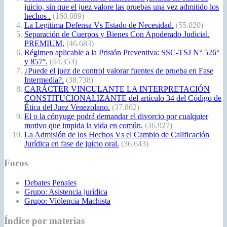
juicio, sin que el juez valore las pruebas una vez admitido los
hechos .
(160.089)
La Legítima Defensa Vs Estado de Necesidad.
(55.020)
Separación de Cuerpos y Bienes Con Apoderado Judicial.
PREMIUM.
(46.683)
Régimen aplicable a la Prisión Preventiva: SSC-TSJ N° 526°
y 857°.
(44.353)
¿Puede el juez de control valorar fuentes de prueba en Fase
Intermedia?.
(38.738)
CARÁCTER VINCULANTE LA INTERPRETACIÓN
CONSTITUCIONALIZANTE del artículo 34 del Código de
Ética del Juez Venezolano.
(37.862)
El o la cónyuge podrá demandar el divorcio por cualquier
motivo que impida la vida en común.
(36.927)
La Admisión de los Hechos Vs el Cambio de Calificación
Jurídica en fase de juicio oral.
(36.643)
Foros
Debates Penales
Grupo: Asistencia jurídica
Grupo: Violencia Machista
Índice por materias