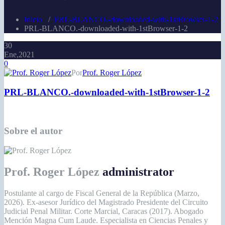
Inicio
/
PRL-BLANCO.-downloaded-with-1stBrowser-1-2
PRL-BLANCO.-downloaded-with-1stBrowser-1-2
30
Ene,2021
0
Por
Prof. Roger López
PRL-BLANCO.-downloaded-with-1stBrowser-1-2
Sobre el autor
Prof. Roger López
administrator
Postulante al cargo de Fiscal General de la República (Marzo,
2026). Ex-asesor Jurídico del Magistrado Presidente del Circuito
Judicial Penal Militar. Corte Marcial, Caracas (2017). Abogado
Mención Magna Cum Laude. Especialista en Ciencias Penales y