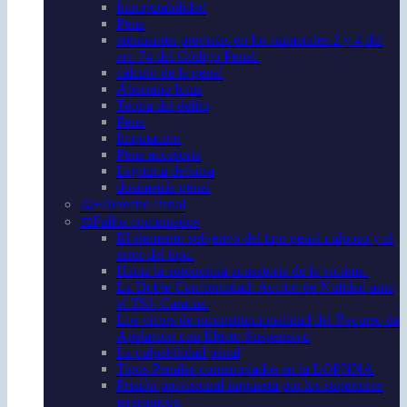
Inimputabilidad
Pena
atenuantes previstas en los numerales 2 y 4 del
art. 74 del Código Penal.
cálculo de la penal
Aberratio Ictus
Teoría del delito
Pena
Imputación
Pena accesoria
Legítima defensa
dosimetría penal
⚖️+Derecho Penal
⚖️Fallos comentados
El elemento subjetivo del tipo penal culposo y el
error del tipo.
Hacia la autonomía acusatoria de la víctima.
La Doble Conformidad. Acción de Nulidad ante
el TSJ. Caracas.
Los vicios de inconstitucionalidad del Recurso de
Apelación con Efecto Suspensivo
La culpabilidad penal
Tipos Penales contemplados en la LOPNNA
Prisión provisional impuesta por los superiores
jerárquicos.