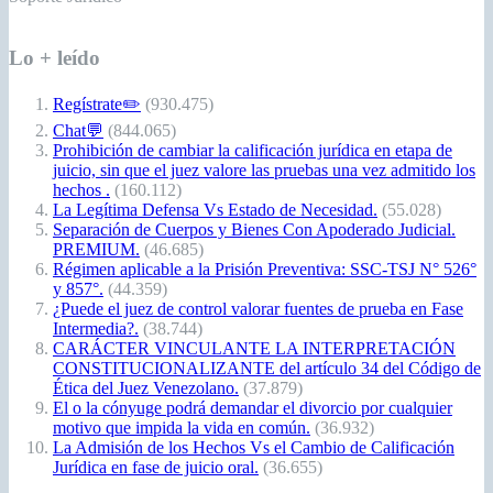
Lo + leído
Regístrate✏️
(930.475)
Chat💬
(844.065)
Prohibición de cambiar la calificación jurídica en etapa de
juicio, sin que el juez valore las pruebas una vez admitido los
hechos .
(160.112)
La Legítima Defensa Vs Estado de Necesidad.
(55.028)
Separación de Cuerpos y Bienes Con Apoderado Judicial.
PREMIUM.
(46.685)
Régimen aplicable a la Prisión Preventiva: SSC-TSJ N° 526°
y 857°.
(44.359)
¿Puede el juez de control valorar fuentes de prueba en Fase
Intermedia?.
(38.744)
CARÁCTER VINCULANTE LA INTERPRETACIÓN
CONSTITUCIONALIZANTE del artículo 34 del Código de
Ética del Juez Venezolano.
(37.879)
El o la cónyuge podrá demandar el divorcio por cualquier
motivo que impida la vida en común.
(36.932)
La Admisión de los Hechos Vs el Cambio de Calificación
Jurídica en fase de juicio oral.
(36.655)