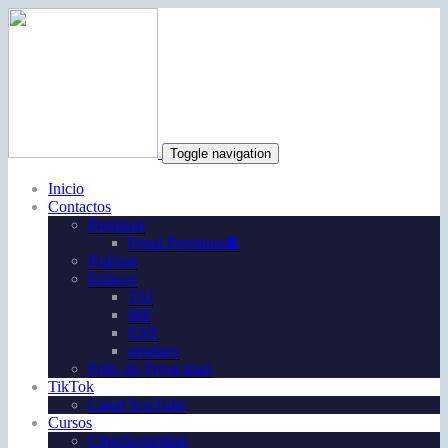
Toggle navigation
Inicio
Contactos
Premium
Penal Premium💲
Podcast
Enlaces
TSJ
MP
ENF
aepdaev
Polít. de Privacidad
TikTok
Canal YouTube
Cursos
CiberSeguridad