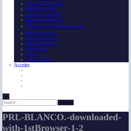
⚖️Fallos Vínculantes
⚖️PodCast Penal
⚖️Doctrina del MP.
💲Penal PREMIUM
🖊️Publicar en la Revista Digital
📖Derecho Civil
📖Revista Digital
Derecho Digital
Trivia Penal
Noticias
Gómez Grillo
Acceder
×
PRL-BLANCO.-downloaded-
with-1stBrowser-1-2