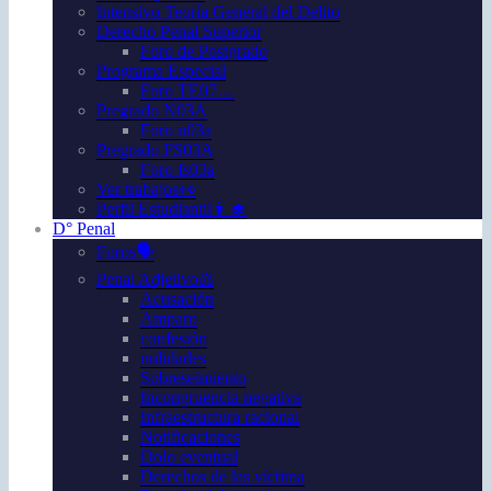
Intensivo Teoría General del Delito
Derecho Penal Superior
Foro de Postgrado
Programa Especial
Foro TE07…
Pregrado N03A
Foro n03a
Pregrado FS03A
Foro fs03a
Ver trabajos👀
Perfil Estudiantil👩‍🎓
D° Penal
Foros🗣️
Penal Adjetivo⚖️
Acusación
Amparo
confesión
nulidades
Sobreseimiento
Incongruencia negativa
Infraestructura racional
Notificaciones
Dolo eventual
Derechos de las víctima