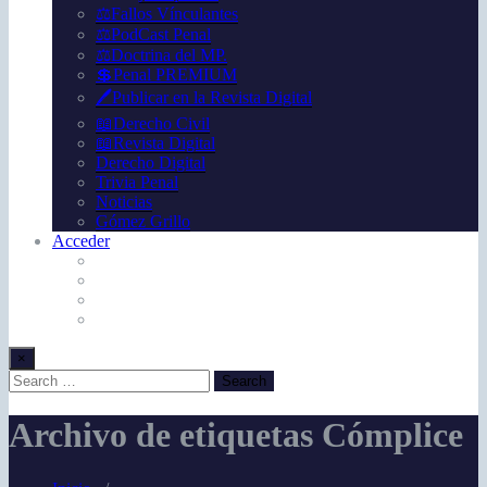
⚖️Fallos Vínculantes
⚖️PodCast Penal
⚖️Doctrina del MP.
💲Penal PREMIUM
🖊️Publicar en la Revista Digital
📖Derecho Civil
📖Revista Digital
Derecho Digital
Trivia Penal
Noticias
Gómez Grillo
Acceder
×
Archivo de etiquetas Cómplice