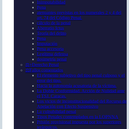
Inimputabilidad
Pena
atenuantes previstas en los numerales 2 y 4 del
art. 74 del Código Penal.
cálculo de la penal
Aberratio Ictus
Teoría del delito
Pena
Imputación
Pena accesoria
Legítima defensa
dosimetría penal
⚖️+Derecho Penal
⚖️Fallos comentados
El elemento subjetivo del tipo penal culposo y el
error del tipo.
Hacia la autonomía acusatoria de la víctima.
La Doble Conformidad. Acción de Nulidad ante
el TSJ. Caracas.
Los vicios de inconstitucionalidad del Recurso de
Apelación con Efecto Suspensivo
La culpabilidad penal
Tipos Penales contemplados en la LOPNNA
Prisión provisional impuesta por los superiores
jerárquicos.