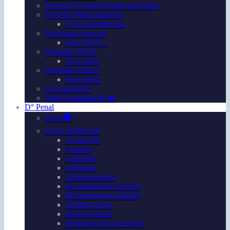
Intensivo Teoría General del Delito
Derecho Penal Superior
Foro de Postgrado
Programa Especial
Foro TE07…
Pregrado N03A
Foro n03a
Pregrado FS03A
Foro fs03a
Ver trabajos👀
Perfil Estudiantil👩‍🎓
D° Penal
Foros🗣️
Penal Adjetivo⚖️
Acusación
Amparo
confesión
nulidades
Sobreseimiento
Incongruencia negativa
Infraestructura racional
Notificaciones
Dolo eventual
Derechos de las víctima