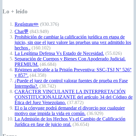
Lo + leído
Regístrate✏️
(930.376)
Chat💬
(843.949)
Prohibición de cambiar la calificación jurídica en etapa de
juicio, sin que el juez valore las pruebas una vez admitido los
hechos .
(160.102)
La Legítima Defensa Vs Estado de Necesidad.
(55.026)
Separación de Cuerpos y Bienes Con Apoderado Judicial.
PREMIUM.
(46.684)
Régimen aplicable a la Prisión Preventiva: SSC-TSJ N° 526°
y 857°.
(44.358)
¿Puede el juez de control valorar fuentes de prueba en Fase
Intermedia?.
(38.742)
CARÁCTER VINCULANTE LA INTERPRETACIÓN
CONSTITUCIONALIZANTE del artículo 34 del Código de
Ética del Juez Venezolano.
(37.872)
El o la cónyuge podrá demandar el divorcio por cualquier
motivo que impida la vida en común.
(36.929)
La Admisión de los Hechos Vs el Cambio de Calificación
Jurídica en fase de juicio oral.
(36.654)