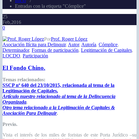
Inicio
/
Entradas con la etiqueta "Cómplice"
25
Feb,2016
0
Por
Prof. Roger López
Asociación Ilícita para Delinquir
,
Autor
,
Autoría
,
Cómplice
,
Determinador
,
Formas de participación
,
Legitimación de Capitales
,
LOCDO
,
Participación
El Fondo Chino.
Temas relacionados:
SSCP nº 640 del 23/10/2015, relacionada al tema de la
Legitimación de Capitales.
Artículo nuestro relacionado al tema de la Delincuencia
Organizada
.
Otro tema relacionado a la Legitimación de Capitales &
Asociación Para Delinquir
.
Previo.
Vista el interés de los miles de foristas de este Porta Jurídico –su