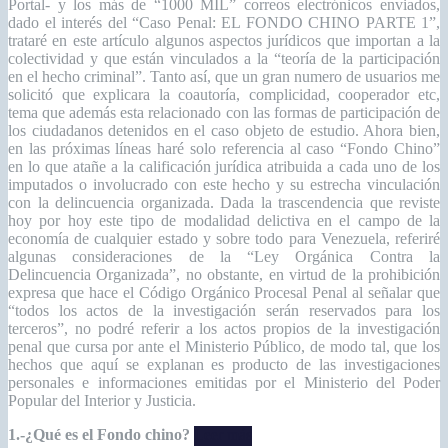
Portal- y los más de “1000 MIL” correos electrónicos enviados,
dado el interés del “Caso Penal: EL FONDO CHINO PARTE 1”,
trataré en este artículo algunos aspectos jurídicos que importan a la
colectividad y que están vinculados a la “teoría de la participación
en el hecho criminal”. Tanto así, que un gran numero de usuarios me
solicitó que explicara la coautoría, complicidad, cooperador etc,
tema que además esta relacionado con las formas de participación de
los ciudadanos detenidos en el caso objeto de estudio. Ahora bien,
en las próximas líneas haré solo referencia al caso “Fondo Chino”
en lo que atañe a la calificación jurídica atribuida a cada uno de los
imputados o involucrado con este hecho y su estrecha vinculación
con la delincuencia organizada. Dada la trascendencia que reviste
hoy por hoy este tipo de modalidad delictiva en el campo de la
economía de cualquier estado y sobre todo para Venezuela, referiré
algunas consideraciones de la “Ley Orgánica Contra la
Delincuencia Organizada”, no obstante, en virtud de la prohibición
expresa que hace el Código Orgánico Procesal Penal al señalar que
“todos los actos de la investigación serán reservados para los
terceros”, no podré referir a los actos propios de la investigación
penal que cursa por ante el Ministerio Público, de modo tal, que los
hechos que aquí se explanan es producto de las investigaciones
personales e informaciones emitidas por el Ministerio del Poder
Popular del Interior y Justicia.
1.-¿Qué es el Fondo chino?
Leer más