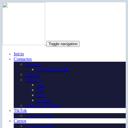
Toggle navigation
Inicio
Contactos
Premium
Penal Premium💲
Podcast
Enlaces
TSJ
MP
ENF
aepdaev
Polít. de Privacidad
TikTok
Canal YouTube
Cursos
CiberSeguridad