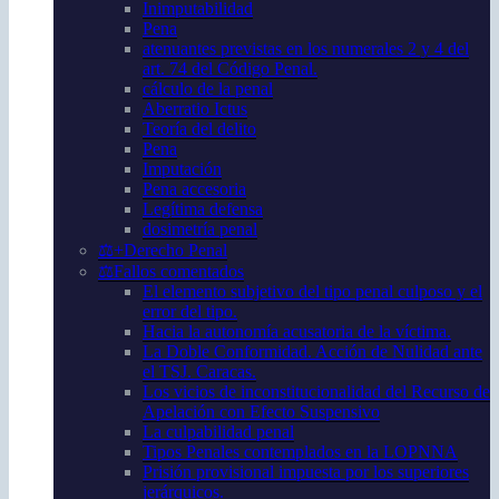
Inimputabilidad
Pena
atenuantes previstas en los numerales 2 y 4 del
art. 74 del Código Penal.
cálculo de la penal
Aberratio Ictus
Teoría del delito
Pena
Imputación
Pena accesoria
Legítima defensa
dosimetría penal
⚖️+Derecho Penal
⚖️Fallos comentados
El elemento subjetivo del tipo penal culposo y el
error del tipo.
Hacia la autonomía acusatoria de la víctima.
La Doble Conformidad. Acción de Nulidad ante
el TSJ. Caracas.
Los vicios de inconstitucionalidad del Recurso de
Apelación con Efecto Suspensivo
La culpabilidad penal
Tipos Penales contemplados en la LOPNNA
Prisión provisional impuesta por los superiores
jerárquicos.