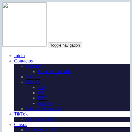
Toggle navigation
Inicio
Contactos
Premium
Penal Premium💲
Podcast
Enlaces
TSJ
MP
ENF
aepdaev
Polít. de Privacidad
TikTok
Canal YouTube
Cursos
CiberSeguridad