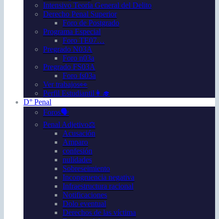
Intensivo Teoría General del Delito
Derecho Penal Superior
Foro de Postgrado
Programa Especial
Foro TE07…
Pregrado N03A
Foro n03a
Pregrado FS03A
Foro fs03a
Ver trabajos👀
Perfil Estudiantil👩‍🎓
D° Penal
Foros🗣️
Penal Adjetivo⚖️
Acusación
Amparo
confesión
nulidades
Sobreseimiento
Incongruencia negativa
Infraestructura racional
Notificaciones
Dolo eventual
Derechos de las víctima