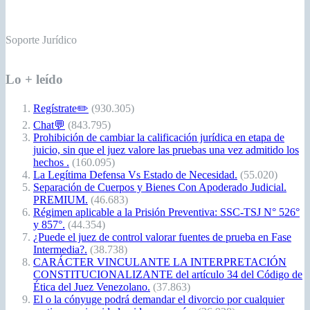
Soporte Jurídico
Lo + leído
Regístrate✏️
(930.305)
Chat💬
(843.795)
Prohibición de cambiar la calificación jurídica en etapa de
juicio, sin que el juez valore las pruebas una vez admitido los
hechos .
(160.095)
La Legítima Defensa Vs Estado de Necesidad.
(55.020)
Separación de Cuerpos y Bienes Con Apoderado Judicial.
PREMIUM.
(46.683)
Régimen aplicable a la Prisión Preventiva: SSC-TSJ N° 526°
y 857°.
(44.354)
¿Puede el juez de control valorar fuentes de prueba en Fase
Intermedia?.
(38.738)
CARÁCTER VINCULANTE LA INTERPRETACIÓN
CONSTITUCIONALIZANTE del artículo 34 del Código de
Ética del Juez Venezolano.
(37.863)
El o la cónyuge podrá demandar el divorcio por cualquier