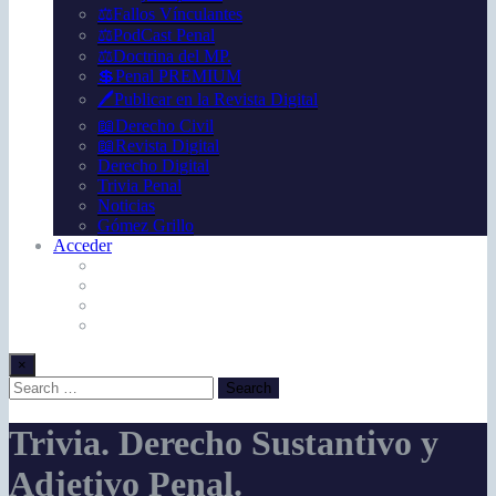
⚖️Fallos Vínculantes
⚖️PodCast Penal
⚖️Doctrina del MP.
💲Penal PREMIUM
🖊️Publicar en la Revista Digital
📖Derecho Civil
📖Revista Digital
Derecho Digital
Trivia Penal
Noticias
Gómez Grillo
Acceder
×
Trivia. Derecho Sustantivo y
Adjetivo Penal.