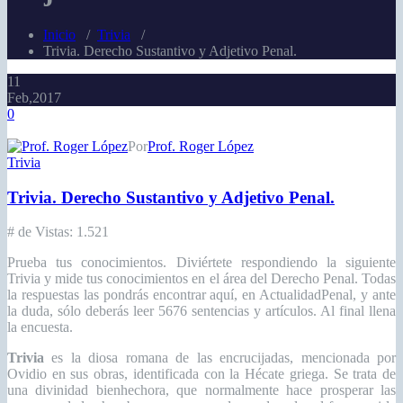
Inicio
/
Trivia
/
Trivia. Derecho Sustantivo y Adjetivo Penal.
11
Feb,2017
0
Por
Prof. Roger López
Trivia
Trivia. Derecho Sustantivo y Adjetivo Penal.
# de Vistas:
1.521
Prueba tus conocimientos. Diviértete respondiendo la siguiente
Trivia y mide tus conocimientos en el área del Derecho Penal. Todas
la respuestas las pondrás encontrar aquí, en ActualidadPenal, y ante
la duda, sólo deberás leer 5676 sentencias y artículos. Al final llena
la encuesta.
Trivia
es la diosa romana de las encrucijadas, mencionada por
Ovidio en sus obras, identificada con la Hécate griega. Se trata de
una divinidad bienhechora, que normalmente hace prosperar las