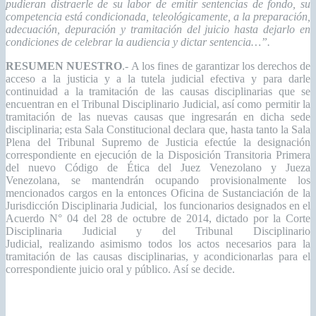
pudieran distraerle de su labor de emitir sentencias de fondo, su
competencia está condicionada, teleológicamente, a la preparación,
adecuación, depuración y tramitación del juicio hasta dejarlo en
condiciones de celebrar la audiencia y dictar sentencia…”.
RESUMEN NUESTRO
.- A los fines de garantizar los derechos de
acceso a la justicia y a la tutela judicial efectiva y para darle
continuidad a la tramitación de las causas disciplinarias que se
encuentran en el Tribunal Disciplinario Judicial, así como permitir la
tramitación de las nuevas causas que ingresarán en dicha sede
disciplinaria; esta Sala Constitucional declara que, hasta tanto la Sala
Plena del Tribunal Supremo de Justicia efectúe la designación
correspondiente en ejecución de la Disposición Transitoria Primera
del nuevo Código de Ética del Juez Venezolano y Jueza
Venezolana, se mantendrán ocupando provisionalmente los
mencionados cargos en la entonces Oficina de Sustanciación de la
Jurisdicción Disciplinaria Judicial, los funcionarios designados en el
Acuerdo N° 04 del 28 de octubre de 2014, dictado por la Corte
Disciplinaria Judicial y del Tribunal Disciplinario
Judicial, realizando asimismo todos los actos necesarios para la
tramitación de las causas disciplinarias, y acondicionarlas para el
correspondiente juicio oral y público. Así se decide.