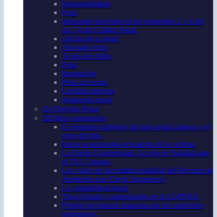
Inimputabilidad
Pena
atenuantes previstas en los numerales 2 y 4 del
art. 74 del Código Penal.
cálculo de la penal
Aberratio Ictus
Teoría del delito
Pena
Imputación
Pena accesoria
Legítima defensa
dosimetría penal
⚖️+Derecho Penal
⚖️Fallos comentados
El elemento subjetivo del tipo penal culposo y el
error del tipo.
Hacia la autonomía acusatoria de la víctima.
La Doble Conformidad. Acción de Nulidad ante
el TSJ. Caracas.
Los vicios de inconstitucionalidad del Recurso de
Apelación con Efecto Suspensivo
La culpabilidad penal
Tipos Penales contemplados en la LOPNNA
Prisión provisional impuesta por los superiores
jerárquicos.