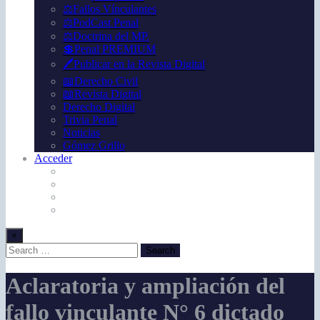
⚖️Fallos Vínculantes
⚖️PodCast Penal
⚖️Doctrina del MP.
💲Penal PREMIUM
🖊️Publicar en la Revista Digital
📖Derecho Civil
📖Revista Digital
Derecho Digital
Trivia Penal
Noticias
Gómez Grillo
Acceder
×
Aclaratoria y ampliación del
fallo vinculante N° 6 dictado