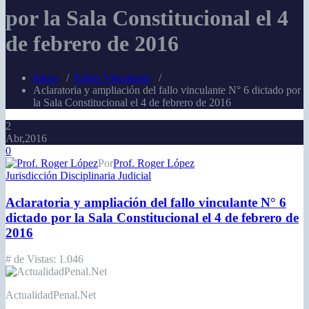
por la Sala Constitucional el 4
de febrero de 2016
Inicio
/
Fallos Vinculante
/
Aclaratoria y ampliación del fallo vinculante N° 6 dictado por
la Sala Constitucional el 4 de febrero de 2016
2
Abr,2016
0
Por
Prof. Roger López
Jurisdicción Disciplinaria Judicial
Aclaratoria y ampliación del fallo vinculante N° 6
dictado por la Sala Constitucional el 4 de febrero de
2016
# de Vistas:
1.046
ActualidadPenal.Net