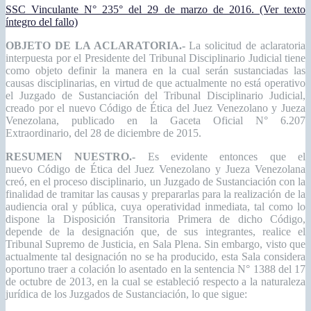
SSC Vinculante N° 235° del 29 de marzo de 2016. (Ver texto
íntegro del fallo)
OBJETO DE LA ACLARATORIA.-
La solicitud de aclaratoria
interpuesta por el Presidente del Tribunal Disciplinario Judicial tiene
como objeto definir la manera en la cual serán sustanciadas las
causas disciplinarias, en virtud de que actualmente no está operativo
el Juzgado de Sustanciación del Tribunal Disciplinario Judicial,
creado por el nuevo Código de Ética del Juez Venezolano y Jueza
Venezolana, publicado en la
Gaceta Oficial N° 6.207
Extraordinario, del 28 de diciembre de 2015.
RESUMEN NUESTRO.-
Es evidente entonces que el
nuevo Código de Ética del Juez Venezolano y Jueza Venezolana
creó, en el proceso disciplinario, un Juzgado de Sustanciación con la
finalidad de tramitar las causas y prepararlas para la realización de la
audiencia oral y pública, cuya operatividad inmediata, tal como lo
dispone la Disposición Transitoria Primera de dicho Código,
depende de la designación que, de sus integrantes, realice el
Tribunal Supremo de Justicia, en Sala Plena. Sin embargo, visto que
actualmente tal designación no se ha producido, esta Sala considera
oportuno traer a colación lo asentado en la sentencia N° 1388 del 17
de octubre de 2013, en la cual se estableció respecto a la naturaleza
jurídica de los Juzgados de Sustanciación, lo que sigue: