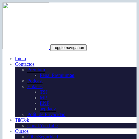
Toggle navigation
Inicio
Contactos
Premium
Penal Premium💲
Podcast
Enlaces
TSJ
MP
ENF
aepdaev
Polít. de Privacidad
TikTok
Canal YouTube
Cursos
CiberSeguridad