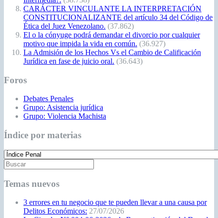
CARÁCTER VINCULANTE LA INTERPRETACIÓN
CONSTITUCIONALIZANTE del artículo 34 del Código de
Ética del Juez Venezolano.
(37.862)
El o la cónyuge podrá demandar el divorcio por cualquier
motivo que impida la vida en común.
(36.927)
La Admisión de los Hechos Vs el Cambio de Calificación
Jurídica en fase de juicio oral.
(36.643)
Foros
Debates Penales
Grupo: Asistencia jurídica
Grupo: Violencia Machista
Índice por materias
Temas nuevos
3 errores en tu negocio que te pueden llevar a una causa por
Delitos Económicos:
27/07/2026