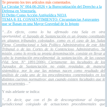
Te presento los tres artículos más comentados.
La Circular N° 004-06-2026 y la Burocratización del Derecho a la
Defensa en Venezuela.
El Delito Como Acción Antijurídica N03A
TEMA 8: EL CONSENTIMIENTO: Circunstancias Agravantes
que se Basan en una Mayor Gravedad de lo Injusto
“…En efecto, como lo ha afirmado esta Sala en otra
oportunidad,
el Juzgado de Sustanciación es un órgano constituido
en algunos tribunales colegiados, como es el caso de las Salas
Plena, Constitucional o Sala Político Administrativa de este Alto
Tribunal o de las Cortes de lo Contencioso Administrativo. Su
misión, como lo revela su propia denominación, consiste en llevar a
cabo la tramitación procedimental -la sustanciación- de las causas
(Vid. Sent. N° 1891/2006). Ciertamente, las facultades de los
Juzgados de Sustanciación no están reguladas de manera
sistemática, por lo que las mismas nacen como resultado del
análisis de cada uno de los procedimientos contemplados en los
distintos cuerpos normativos; aun cuando existen facultades que le
son recurrentes
…”
Y más adelante se indica:
“…Es decir, que con el fin de descongestionar al órgano
jurisdiccional colegiado de actuaciones procedimentales que