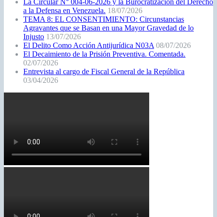
La Circular N° 004-06-2026 y la Burocratización del Derecho
a la Defensa en Venezuela.
18/07/2026
TEMA 8: EL CONSENTIMIENTO: Circunstancias
Agravantes que se Basan en una Mayor Gravedad de lo
Injusto
13/07/2026
El Delito Como Acción Antijurídica N03A
08/07/2026
El Decaimiento de la Prisión Preventiva. Comentada.
02/07/2026
Entrevista al cargo de Fiscal General de la República
03/04/2026