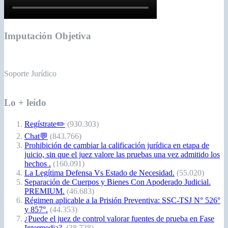
Imputación Objetiva
Soporte Jurídico
Lo + leído
Regístrate✏️
(930.303)
Chat💬
(843.766)
Prohibición de cambiar la calificación jurídica en etapa de
juicio, sin que el juez valore las pruebas una vez admitido los
hechos .
(160.091)
La Legítima Defensa Vs Estado de Necesidad.
(55.020)
Separación de Cuerpos y Bienes Con Apoderado Judicial.
PREMIUM.
(46.683)
Régimen aplicable a la Prisión Preventiva: SSC-TSJ N° 526°
y 857°.
(44.353)
¿Puede el juez de control valorar fuentes de prueba en Fase
Intermedia?.
(38.738)