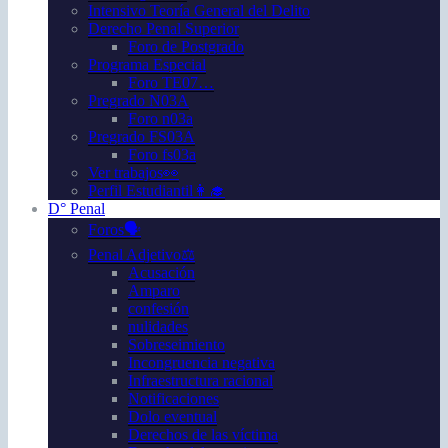
Intensivo Teoría General del Delito
Derecho Penal Superior
Foro de Postgrado
Programa Especial
Foro TE07…
Pregrado N03A
Foro n03a
Pregrado FS03A
Foro fs03a
Ver trabajos👀
Perfil Estudiantil👩‍🎓
D° Penal
Foros🗣️
Penal Adjetivo⚖️
Acusación
Amparo
confesión
nulidades
Sobreseimiento
Incongruencia negativa
Infraestructura racional
Notificaciones
Dolo eventual
Derechos de las víctima