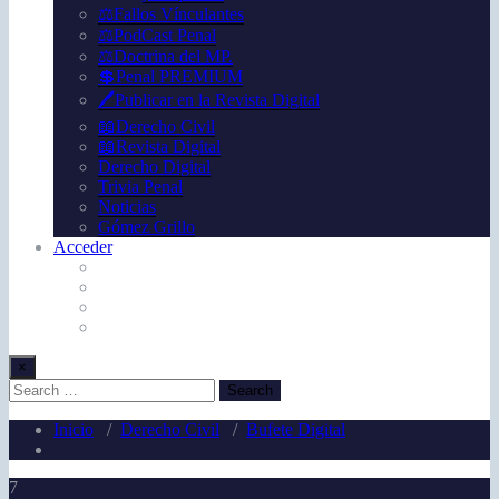
⚖️Fallos Vínculantes
⚖️PodCast Penal
⚖️Doctrina del MP.
💲Penal PREMIUM
🖊️Publicar en la Revista Digital
📖Derecho Civil
📖Revista Digital
Derecho Digital
Trivia Penal
Noticias
Gómez Grillo
Acceder
×
Inicio
/
Derecho Civil
/
Bufete Digital
7