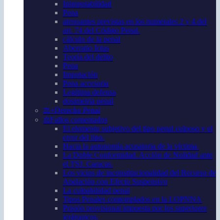
Inimputabilidad
Pena
atenuantes previstas en los numerales 2 y 4 del
art. 74 del Código Penal.
cálculo de la penal
Aberratio Ictus
Teoría del delito
Pena
Imputación
Pena accesoria
Legítima defensa
dosimetría penal
⚖️+Derecho Penal
⚖️Fallos comentados
El elemento subjetivo del tipo penal culposo y el
error del tipo.
Hacia la autonomía acusatoria de la víctima.
La Doble Conformidad. Acción de Nulidad ante
el TSJ. Caracas.
Los vicios de inconstitucionalidad del Recurso de
Apelación con Efecto Suspensivo
La culpabilidad penal
Tipos Penales contemplados en la LOPNNA
Prisión provisional impuesta por los superiores
jerárquicos.