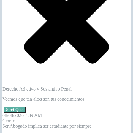
Derecho Adjetivo y Sustantivo Penal
Veamos que tan altos son tus conocimientos
Start Quiz
08/08/2026 7:39 AM
Cerrar
Ser Abogado implica ser estudiante por siempre