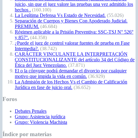
juicio, sin que el juez valore las pruebas una vez admitido los
hechos .
(160.100)
La Legítima Defensa Vs Estado de Necesidad.
(55.026)
Separación de Cuerpos y Bienes Con Apoderado Judicial.
PREMIUM.
(46.684)
Régimen aplicable a la Prisión Preventiva: SSC-TSJ N° 526°
y 857°.
(44.358)
¿Puede el juez de control valorar fuentes de prueba en Fase
Intermedia?.
(38.742)
CARÁCTER VINCULANTE LA INTERPRETACIÓN
CONSTITUCIONALIZANTE del artículo 34 del Código de
Ética del Juez Venezolano.
(37.871)
El o la cónyuge podrá demandar el divorcio por cualquier
motivo que impida la vida en común.
(36.929)
La Admisión de los Hechos Vs el Cambio de Calificación
Jurídica en fase de juicio oral.
(36.652)
Foros
Debates Penales
Grupo: Asistencia jurídica
Grupo: Violencia Machista
Índice por materias