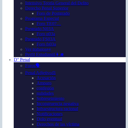
Intensivo Teoría General del Delito
Derecho Penal Superior
Foro de Postgrado
Programa Especial
Foro TE07…
Pregrado N03A
Foro n03a
Pregrado FS03A
Foro fs03a
Ver trabajos👀
Perfil Estudiantil👩‍🎓
D° Penal
Foros🗣️
Penal Adjetivo⚖️
Acusación
Amparo
confesión
nulidades
Sobreseimiento
Incongruencia negativa
Infraestructura racional
Notificaciones
Dolo eventual
Derechos de las víctima