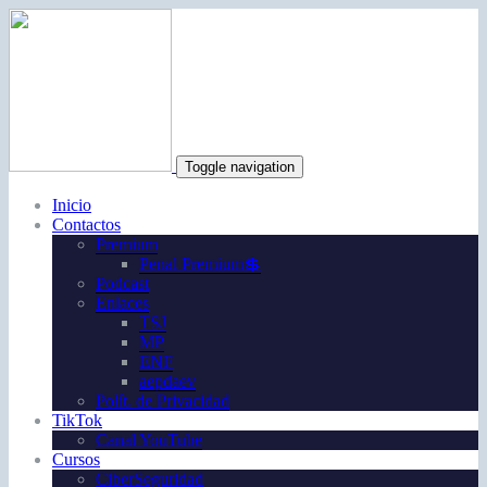
Toggle navigation
Inicio
Contactos
Premium
Penal Premium💲
Podcast
Enlaces
TSJ
MP
ENF
aepdaev
Polít. de Privacidad
TikTok
Canal YouTube
Cursos
CiberSeguridad