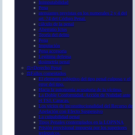
Inimputabilidad
Pena
atenuantes previstas en los numerales 2 y 4 del
art. 74 del Código Penal.
cálculo de la penal
Aberratio Ictus
Teoría del delito
Pena
Imputación
Pena accesoria
Legítima defensa
dosimetría penal
⚖️+Derecho Penal
⚖️Fallos comentados
El elemento subjetivo del tipo penal culposo y el
error del tipo.
Hacia la autonomía acusatoria de la víctima.
La Doble Conformidad. Acción de Nulidad ante
el TSJ. Caracas.
Los vicios de inconstitucionalidad del Recurso de
Apelación con Efecto Suspensivo
La culpabilidad penal
Tipos Penales contemplados en la LOPNNA
Prisión provisional impuesta por los superiores
jerárquicos.