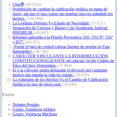
Chat💬
(843.826)
Prohibición de cambiar la calificación jurídica en etapa de
juicio, sin que el juez valore las pruebas una vez admitido los
hechos .
(160.096)
La Legítima Defensa Vs Estado de Necesidad.
(55.021)
Separación de Cuerpos y Bienes Con Apoderado Judicial.
PREMIUM.
(46.683)
Régimen aplicable a la Prisión Preventiva: SSC-TSJ N° 526°
y 857°.
(44.355)
¿Puede el juez de control valorar fuentes de prueba en Fase
Intermedia?.
(38.740)
CARÁCTER VINCULANTE LA INTERPRETACIÓN
CONSTITUCIONALIZANTE del artículo 34 del Código de
Ética del Juez Venezolano.
(37.864)
El o la cónyuge podrá demandar el divorcio por cualquier
motivo que impida la vida en común.
(36.928)
La Admisión de los Hechos Vs el Cambio de Calificación
Jurídica en fase de juicio oral.
(36.649)
Foros
Debates Penales
Grupo: Asistencia jurídica
Grupo: Violencia Machista