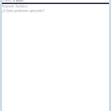
Users:
9 Bots
Soporte Jurídico
¿Cómo podemos apoyarte?