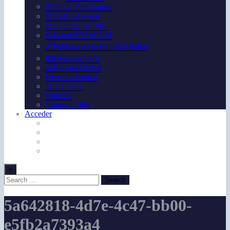
⚖️Fallos Vínculantes
⚖️PodCast Penal
⚖️Doctrina del MP.
💲Penal PREMIUM
🖊️Publicar en la Revista Digital
📖Derecho Civil
📖Revista Digital
Derecho Digital
Trivia Penal
Noticias
Gómez Grillo
Acceder
×
5a642818-4d7e-4c47-bb00-
e5fb2a7393a4