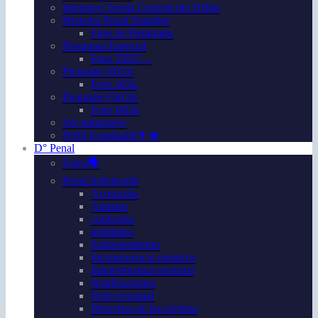
Intensivo Teoría General del Delito
Derecho Penal Superior
Foro de Postgrado
Programa Especial
Foro TE07…
Pregrado N03A
Foro n03a
Pregrado FS03A
Foro fs03a
Ver trabajos👀
Perfil Estudiantil👩‍🎓
D° Penal
Foros🗣️
Penal Adjetivo⚖️
Acusación
Amparo
confesión
nulidades
Sobreseimiento
Incongruencia negativa
Infraestructura racional
Notificaciones
Dolo eventual
Derechos de las víctima