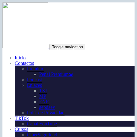
Toggle navigation
Inicio
Contactos
Premium
Penal Premium💲
Podcast
Enlaces
TSJ
MP
ENF
aepdaev
Polít. de Privacidad
TikTok
Canal YouTube
Cursos
CiberSeguridad