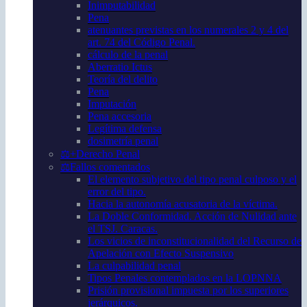
Inimputabilidad
Pena
atenuantes previstas en los numerales 2 y 4 del
art. 74 del Código Penal.
cálculo de la penal
Aberratio Ictus
Teoría del delito
Pena
Imputación
Pena accesoria
Legítima defensa
dosimetría penal
⚖️+Derecho Penal
⚖️Fallos comentados
El elemento subjetivo del tipo penal culposo y el
error del tipo.
Hacia la autonomía acusatoria de la víctima.
La Doble Conformidad. Acción de Nulidad ante
el TSJ. Caracas.
Los vicios de inconstitucionalidad del Recurso de
Apelación con Efecto Suspensivo
La culpabilidad penal
Tipos Penales contemplados en la LOPNNA
Prisión provisional impuesta por los superiores
jerárquicos.