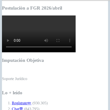
Postulaciòn a FGR 2026/abril
Imputación Objetiva
Soporte Jurídico
Lo + leído
Regístrate✏️
(930.305)
Chat💬
(843.795)