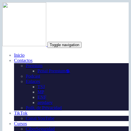
Toggle navigation
Inicio
Contactos
Premium
Penal Premium💲
Podcast
Enlaces
TSJ
MP
ENF
aepdaev
Polít. de Privacidad
TikTok
Canal YouTube
Cursos
CiberSeguridad