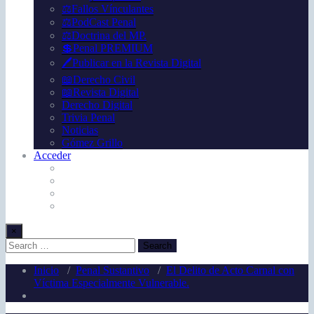
⚖️Fallos Vínculantes
⚖️PodCast Penal
⚖️Doctrina del MP.
💲Penal PREMIUM
🖊️Publicar en la Revista Digital
📖Derecho Civil
📖Revista Digital
Derecho Digital
Trivia Penal
Noticias
Gómez Grillo
Acceder
×
Inicio
/
Penal Sustantivo
/
El Delito de Acto Carnal con
Víctima Especialmente Vulnerable.