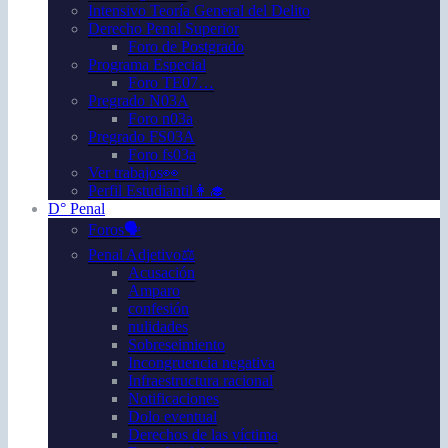
Intensivo Teoría General del Delito
Derecho Penal Superior
Foro de Postgrado
Programa Especial
Foro TE07…
Pregrado N03A
Foro n03a
Pregrado FS03A
Foro fs03a
Ver trabajos👀
Perfil Estudiantil👩‍🎓
D° Penal
Foros🗣️
Penal Adjetivo⚖️
Acusación
Amparo
confesión
nulidades
Sobreseimiento
Incongruencia negativa
Infraestructura racional
Notificaciones
Dolo eventual
Derechos de las víctima