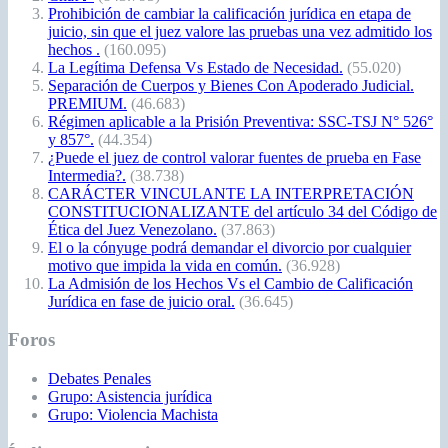
Prohibición de cambiar la calificación jurídica en etapa de
juicio, sin que el juez valore las pruebas una vez admitido los
hechos .
(160.095)
La Legítima Defensa Vs Estado de Necesidad.
(55.020)
Separación de Cuerpos y Bienes Con Apoderado Judicial.
PREMIUM.
(46.683)
Régimen aplicable a la Prisión Preventiva: SSC-TSJ N° 526°
y 857°.
(44.354)
¿Puede el juez de control valorar fuentes de prueba en Fase
Intermedia?.
(38.738)
CARÁCTER VINCULANTE LA INTERPRETACIÓN
CONSTITUCIONALIZANTE del artículo 34 del Código de
Ética del Juez Venezolano.
(37.863)
El o la cónyuge podrá demandar el divorcio por cualquier
motivo que impida la vida en común.
(36.928)
La Admisión de los Hechos Vs el Cambio de Calificación
Jurídica en fase de juicio oral.
(36.645)
Foros
Debates Penales
Grupo: Asistencia jurídica
Grupo: Violencia Machista