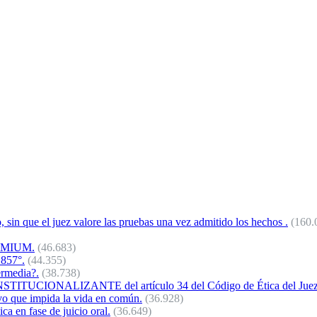
o, sin que el juez valore las pruebas una vez admitido los hechos .
(160.
REMIUM.
(46.683)
 857°.
(44.355)
ermedia?.
(38.738)
NALIZANTE del artículo 34 del Código de Ética del Juez 
vo que impida la vida en común.
(36.928)
a en fase de juicio oral.
(36.649)