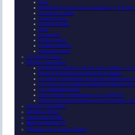
Pena
atenuantes previstas en los numerales 2 y 4 del art
cálculo de la penal
Aberratio Ictus
Teoría del delito
Pena
Imputación
Pena accesoria
Legítima defensa
dosimetría penal
⚖️+Derecho Penal
⚖️Fallos comentados
El elemento subjetivo del tipo penal culposo y el er
Hacia la autonomía acusatoria de la víctima.
La Doble Conformidad. Acción de Nulidad ante el
Los vicios de inconstitucionalidad del Recurso de
La culpabilidad penal
Tipos Penales contemplados en la LOPNNA
Prisión provisional impuesta por los superiores jer
⚖️Fallos Vínculantes
⚖️PodCast Penal
⚖️Doctrina del MP.
💲Penal PREMIUM
🖊️Publicar en la Revista Digital