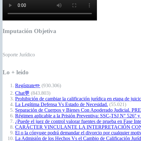
Imputación Objetiva
Soporte Jurídico
Lo + leído
Regístrate✏️
(930.306)
Chat💬
(843.803)
Prohibición de cambiar la calificación jurídica en etapa de juici
La Legítima Defensa Vs Estado de Necesidad.
(55.021)
Separación de Cuerpos y Bienes Con Apoderado Judicial. P
Régimen aplicable a la Prisión Preventiva: SSC-TSJ N° 526° y
¿Puede el juez de control valorar fuentes de prueba en Fase Int
CARÁCTER VINCULANTE LA INTERPRETACIÓN CONSTITUCIO
El o la cónyuge podrá demandar el divorcio por cualquier moti
La Admisión de los Hechos Vs el Cambio de Calificación Jurídic