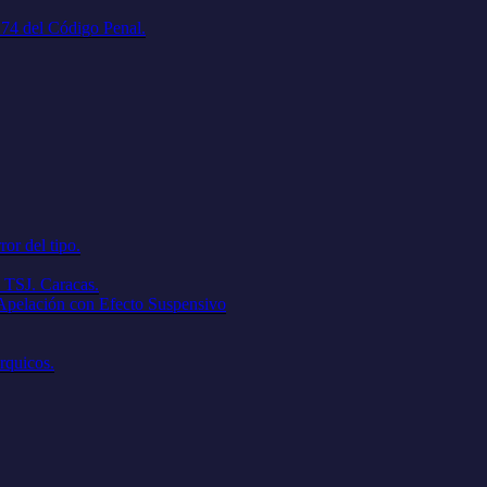
. 74 del Código Penal.
ror del tipo.
 TSJ. Caracas.
 Apelación con Efecto Suspensivo
árquicos.