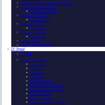
Intensivo Teoría General del Delito
Derecho Penal Superior
Foro de Postgrado
Programa Especial
Foro TE07…
Pregrado N03A
Foro n03a
Pregrado FS03A
Foro fs03a
Ver trabajos👀
Perfil Estudiantil👩‍🎓
D° Penal
Foros🗣️
Penal Adjetivo⚖️
Acusación
Amparo
confesión
nulidades
Sobreseimiento
Incongruencia negativa
Infraestructura racional
Notificaciones
Dolo eventual
Derechos de las víctima