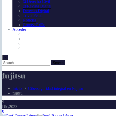
📖Derecho Civil
📖Revista Digital
Derecho Digital
Trivia Penal
Noticias
Gómez Grillo
Acceder
×
fujitsu
Inicio
/
Ciberseguridad integral en Fujitsu
fujitsu
9
Dic,2023
0
Por
Prof. Roger López