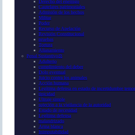
Derecho del enemigo
Cautelares patrimoniales
Admisión de los hechos
Militar
Poder
Recurso de Apelación
Revisión Constitucional
pruebas
Tortura
Allanamiento
Penal Sustantivo⚖️
Adulterio
cumplimiento del deber
Dolo eventual
Juicio contra los animales
Acción humana
Legítima defensa en estado de incertidumbre temor 
tipicidad
Ultraje simple
sujeción a la vigilancia de la autoridad
Estado de necesidad
Legítima defensa
malandrizado
Arma blanca
Inimputabilidad