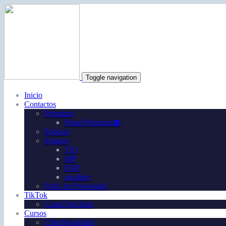
Toggle navigation
Inicio
Contactos
Premium
Penal Premium💲
Podcast
Enlaces
TSJ
MP
ENF
aepdaev
Polít. de Privacidad
TikTok
Canal YouTube
Cursos
CiberSeguridad