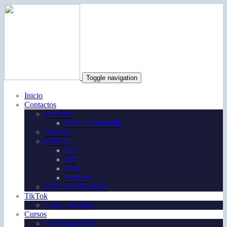
Toggle navigation
Inicio
Contactos
Premium
Penal Premium💲
Podcast
Enlaces
TSJ
MP
ENF
aepdaev
Polít. de Privacidad
TikTok
Canal YouTube
Cursos
CiberSeguridad