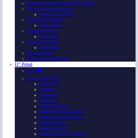
Intensivo Teoría General del Delito
Derecho Penal Superior
Foro de Postgrado
Programa Especial
Foro TE07…
Pregrado N03A
Foro n03a
Pregrado FS03A
Foro fs03a
Ver trabajos👀
Perfil Estudiantil👩‍🎓
D° Penal
Foros🗣️
Penal Adjetivo⚖️
Acusación
Amparo
confesión
nulidades
Sobreseimiento
Incongruencia negativa
Infraestructura racional
Notificaciones
Dolo eventual
Derechos de las víctima