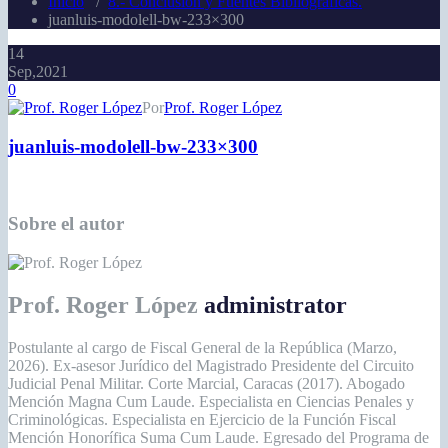
Inicio
/
8.- Conclusión y Fuentes Bibliográficas.
juanluis-modolell-bw-233×300
14
Sep,2021
0
Por
Prof. Roger López
juanluis-modolell-bw-233×300
Sobre el autor
Prof. Roger López
administrator
Postulante al cargo de Fiscal General de la República (Marzo,
2026). Ex-asesor Jurídico del Magistrado Presidente del Circuito
Judicial Penal Militar. Corte Marcial, Caracas (2017). Abogado
Mención Magna Cum Laude. Especialista en Ciencias Penales y
Criminológicas. Especialista en Ejercicio de la Función Fiscal
Mención Honorífica Suma Cum Laude. Egresado del Programa de