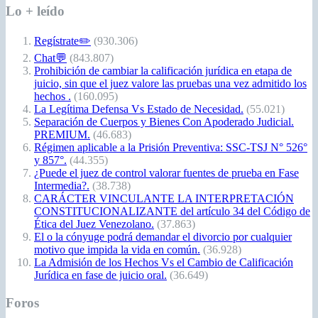
Lo + leído
Regístrate✏️
(930.306)
Chat💬
(843.807)
Prohibición de cambiar la calificación jurídica en etapa de
juicio, sin que el juez valore las pruebas una vez admitido los
hechos .
(160.095)
La Legítima Defensa Vs Estado de Necesidad.
(55.021)
Separación de Cuerpos y Bienes Con Apoderado Judicial.
PREMIUM.
(46.683)
Régimen aplicable a la Prisión Preventiva: SSC-TSJ N° 526°
y 857°.
(44.355)
¿Puede el juez de control valorar fuentes de prueba en Fase
Intermedia?.
(38.738)
CARÁCTER VINCULANTE LA INTERPRETACIÓN
CONSTITUCIONALIZANTE del artículo 34 del Código de
Ética del Juez Venezolano.
(37.863)
El o la cónyuge podrá demandar el divorcio por cualquier
motivo que impida la vida en común.
(36.928)
La Admisión de los Hechos Vs el Cambio de Calificación
Jurídica en fase de juicio oral.
(36.649)
Foros