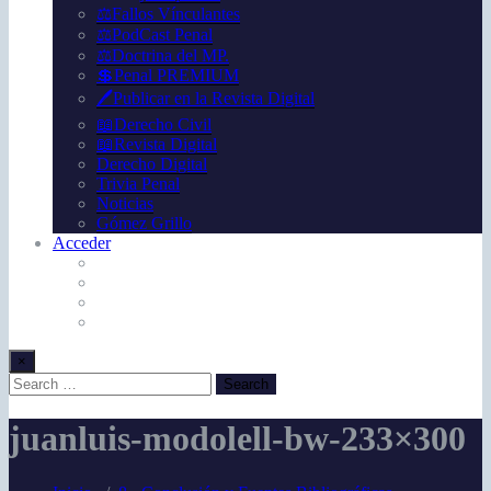
⚖️Fallos Vínculantes
⚖️PodCast Penal
⚖️Doctrina del MP.
💲Penal PREMIUM
🖊️Publicar en la Revista Digital
📖Derecho Civil
📖Revista Digital
Derecho Digital
Trivia Penal
Noticias
Gómez Grillo
Acceder
×
juanluis-modolell-bw-233×300