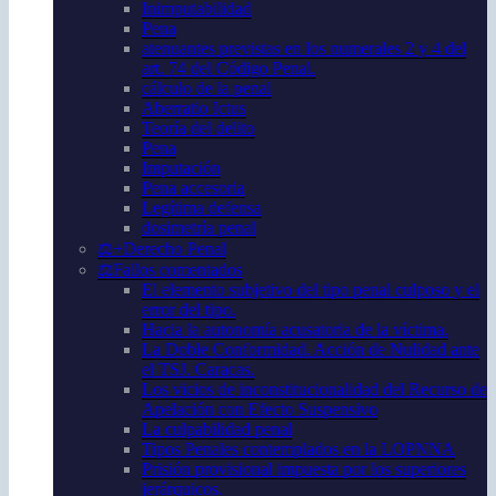
Inimputabilidad
Pena
atenuantes previstas en los numerales 2 y 4 del
art. 74 del Código Penal.
cálculo de la penal
Aberratio Ictus
Teoría del delito
Pena
Imputación
Pena accesoria
Legítima defensa
dosimetría penal
⚖️+Derecho Penal
⚖️Fallos comentados
El elemento subjetivo del tipo penal culposo y el
error del tipo.
Hacia la autonomía acusatoria de la víctima.
La Doble Conformidad. Acción de Nulidad ante
el TSJ. Caracas.
Los vicios de inconstitucionalidad del Recurso de
Apelación con Efecto Suspensivo
La culpabilidad penal
Tipos Penales contemplados en la LOPNNA
Prisión provisional impuesta por los superiores
jerárquicos.