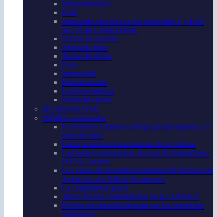
Inimputabilidad
Pena
atenuantes previstas en los numerales 2 y 4 del
art. 74 del Código Penal.
cálculo de la penal
Aberratio Ictus
Teoría del delito
Pena
Imputación
Pena accesoria
Legítima defensa
dosimetría penal
⚖️+Derecho Penal
⚖️Fallos comentados
El elemento subjetivo del tipo penal culposo y el
error del tipo.
Hacia la autonomía acusatoria de la víctima.
La Doble Conformidad. Acción de Nulidad ante
el TSJ. Caracas.
Los vicios de inconstitucionalidad del Recurso de
Apelación con Efecto Suspensivo
La culpabilidad penal
Tipos Penales contemplados en la LOPNNA
Prisión provisional impuesta por los superiores
jerárquicos.