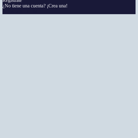
Regístrate
¿No tiene una cuenta? ¡Crea una!
Registra tu cuenta