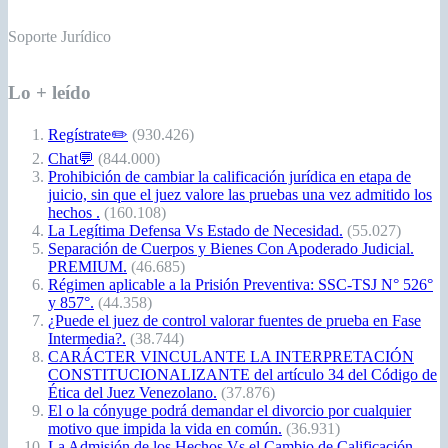
Soporte Jurídico
Lo + leído
Regístrate✏️
(930.426)
Chat💬
(844.000)
Prohibición de cambiar la calificación jurídica en etapa de
juicio, sin que el juez valore las pruebas una vez admitido los
hechos .
(160.108)
La Legítima Defensa Vs Estado de Necesidad.
(55.027)
Separación de Cuerpos y Bienes Con Apoderado Judicial.
PREMIUM.
(46.685)
Régimen aplicable a la Prisión Preventiva: SSC-TSJ N° 526°
y 857°.
(44.358)
¿Puede el juez de control valorar fuentes de prueba en Fase
Intermedia?.
(38.744)
CARÁCTER VINCULANTE LA INTERPRETACIÓN
CONSTITUCIONALIZANTE del artículo 34 del Código de
Ética del Juez Venezolano.
(37.876)
El o la cónyuge podrá demandar el divorcio por cualquier
motivo que impida la vida en común.
(36.931)
La Admisión de los Hechos Vs el Cambio de Calificación