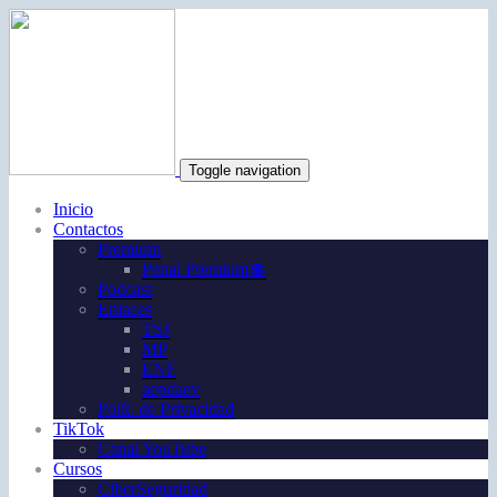
Toggle navigation
Inicio
Contactos
Premium
Penal Premium💲
Podcast
Enlaces
TSJ
MP
ENF
aepdaev
Polít. de Privacidad
TikTok
Canal YouTube
Cursos
CiberSeguridad