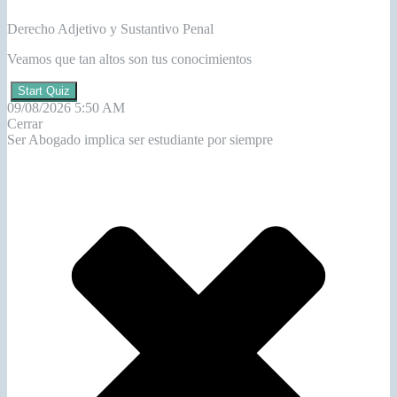
Derecho Adjetivo y Sustantivo Penal
Veamos que tan altos son tus conocimientos
Start Quiz
09/08/2026 5:50 AM
Cerrar
Ser Abogado implica ser estudiante por siempre