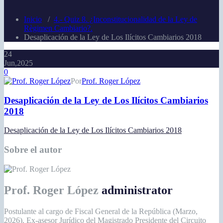
Inicio
/
4.- Quiz 8. ¿Inconstitucionalidad de la Ley de
Règimen Cambiario?.
Desaplicación de la Ley de Los Ilícitos Cambiarios 2018
24
Jun,2025
0
Por
Prof. Roger López
Desaplicación de la Ley de Los Ilícitos Cambiarios
2018
Desaplicación de la Ley de Los Ilícitos Cambiarios 2018
Sobre el autor
Prof. Roger López
administrator
Postulante al cargo de Fiscal General de la República (Marzo,
2026). Ex-asesor Jurídico del Magistrado Presidente del Circuito