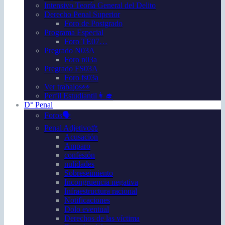
Intensivo Teoría General del Delito
Derecho Penal Superior
Foro de Postgrado
Programa Especial
Foro TE07…
Pregrado N03A
Foro n03a
Pregrado FS03A
Foro fs03a
Ver trabajos👀
Perfil Estudiantil👩‍🎓
D° Penal
Foros🗣️
Penal Adjetivo⚖️
Acusación
Amparo
confesión
nulidades
Sobreseimiento
Incongruencia negativa
Infraestructura racional
Notificaciones
Dolo eventual
Derechos de las víctima