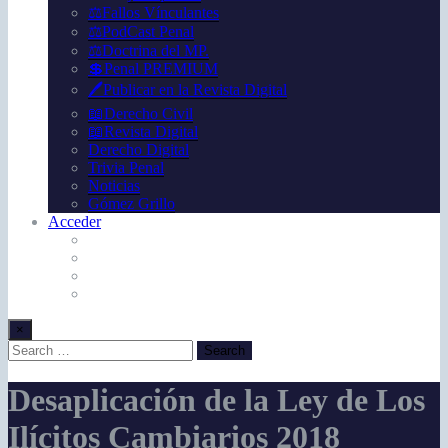
⚖️Fallos Vínculantes
⚖️PodCast Penal
⚖️Doctrina del MP.
💲Penal PREMIUM
🖊️Publicar en la Revista Digital
📖Derecho Civil
📖Revista Digital
Derecho Digital
Trivia Penal
Noticias
Gómez Grillo
Acceder
×
Desaplicación de la Ley de Los
Ilícitos Cambiarios 2018