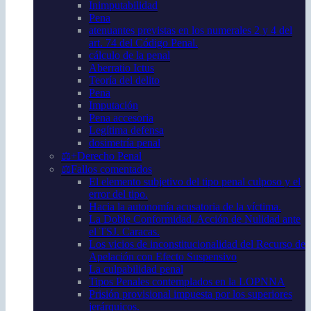
Inimputabilidad
Pena
atenuantes previstas en los numerales 2 y 4 del
art. 74 del Código Penal.
cálculo de la penal
Aberratio Ictus
Teoría del delito
Pena
Imputación
Pena accesoria
Legítima defensa
dosimetría penal
⚖️+Derecho Penal
⚖️Fallos comentados
El elemento subjetivo del tipo penal culposo y el
error del tipo.
Hacia la autonomía acusatoria de la víctima.
La Doble Conformidad. Acción de Nulidad ante
el TSJ. Caracas.
Los vicios de inconstitucionalidad del Recurso de
Apelación con Efecto Suspensivo
La culpabilidad penal
Tipos Penales contemplados en la LOPNNA
Prisión provisional impuesta por los superiores
jerárquicos.