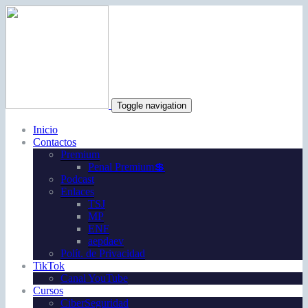
Toggle navigation
Inicio
Contactos
Premium
Penal Premium💲
Podcast
Enlaces
TSJ
MP
ENF
aepdaev
Polít. de Privacidad
TikTok
Canal YouTube
Cursos
CiberSeguridad