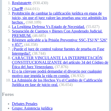
Regístrate✏️
(930.430)
Chat💬
(844.011)
Prohibición de cambiar la calificación jurídica en etapa de
juicio, sin que el juez valore las pruebas una vez admitido los
hechos .
(160.109)
La Legítima Defensa Vs Estado de Necesidad.
(55.027)
Separación de Cuerpos y Bienes Con Apoderado Judicial.
PREMIUM.
(46.685)
Régimen aplicable a la Prisión Preventiva: SSC-TSJ N° 526°
y 857°.
(44.358)
¿Puede el juez de control valorar fuentes de prueba en Fase
Intermedia?.
(38.744)
CARÁCTER VINCULANTE LA INTERPRETACIÓN
CONSTITUCIONALIZANTE del artículo 34 del Código de
Ética del Juez Venezolano.
(37.876)
El o la cónyuge podrá demandar el divorcio por cualquier
motivo que impida la vida en común.
(36.932)
La Admisión de los Hechos Vs el Cambio de Calificación
Jurídica en fase de juicio oral.
(36.654)
Foros
Debates Penales
Grupo: Asistencia jurídica