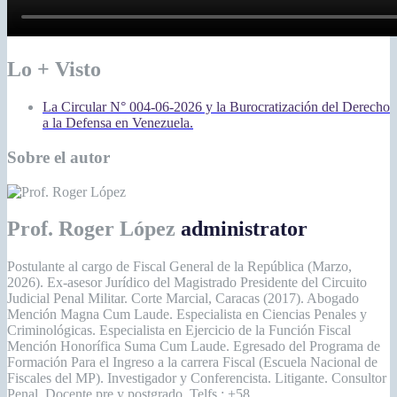
Lo + Visto
La Circular N° 004-06-2026 y la Burocratización del Derecho
a la Defensa en Venezuela.
Sobre el autor
Prof. Roger López
administrator
Postulante al cargo de Fiscal General de la República (Marzo,
2026). Ex-asesor Jurídico del Magistrado Presidente del Circuito
Judicial Penal Militar. Corte Marcial, Caracas (2017). Abogado
Mención Magna Cum Laude. Especialista en Ciencias Penales y
Criminológicas. Especialista en Ejercicio de la Función Fiscal
Mención Honorífica Suma Cum Laude. Egresado del Programa de
Formación Para el Ingreso a la carrera Fiscal (Escuela Nacional de
Fiscales del MP). Investigador y Conferencista. Litigante. Consultor
Penal. Docente pre y postgrado. Telfs.: +58