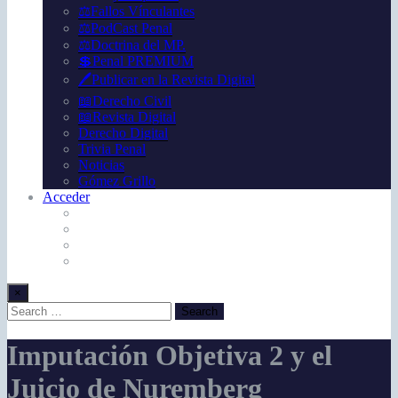
⚖️Fallos Vínculantes
⚖️PodCast Penal
⚖️Doctrina del MP.
💲Penal PREMIUM
🖊️Publicar en la Revista Digital
📖Derecho Civil
📖Revista Digital
Derecho Digital
Trivia Penal
Noticias
Gómez Grillo
Acceder
×
Imputación Objetiva 2 y el
Juicio de Nuremberg