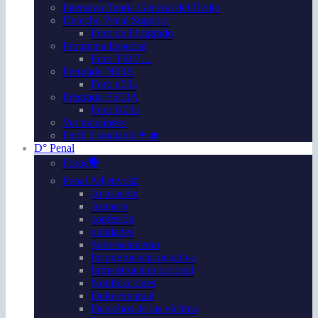
Intensivo Teoría General del Delito
Derecho Penal Superior
Foro de Postgrado
Programa Especial
Foro TE07…
Pregrado N03A
Foro n03a
Pregrado FS03A
Foro fs03a
Ver trabajos👀
Perfil Estudiantil👩‍🎓
D° Penal
Foros🗣️
Penal Adjetivo⚖️
Acusación
Amparo
confesión
nulidades
Sobreseimiento
Incongruencia negativa
Infraestructura racional
Notificaciones
Dolo eventual
Derechos de las víctima