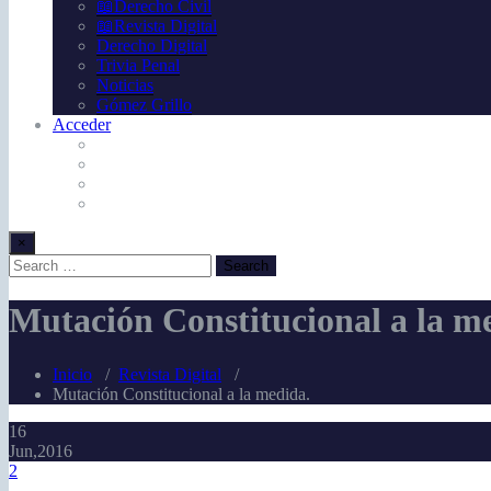
📖Derecho Civil
📖Revista Digital
Derecho Digital
Trivia Penal
Noticias
Gómez Grillo
Acceder
×
Mutación Constitucional a la m
Inicio
/
Revista Digital
/
Mutación Constitucional a la medida.
16
Jun,2016
2