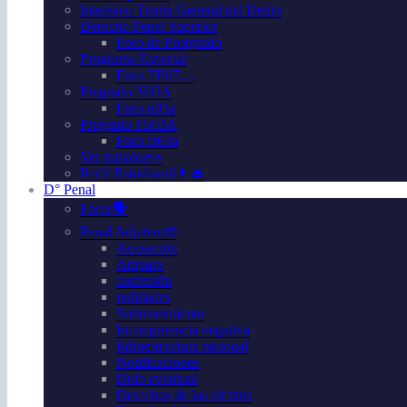
Intensivo Teoría General del Delito
Derecho Penal Superior
Foro de Postgrado
Programa Especial
Foro TE07…
Pregrado N03A
Foro n03a
Pregrado FS03A
Foro fs03a
Ver trabajos👀
Perfil Estudiantil👩‍🎓
D° Penal
Foros🗣️
Penal Adjetivo⚖️
Acusación
Amparo
confesión
nulidades
Sobreseimiento
Incongruencia negativa
Infraestructura racional
Notificaciones
Dolo eventual
Derechos de las víctima