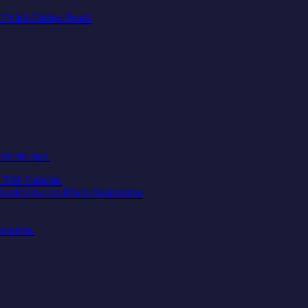
. 74 del Código Penal.
ror del tipo.
 TSJ. Caracas.
 Apelación con Efecto Suspensivo
árquicos.