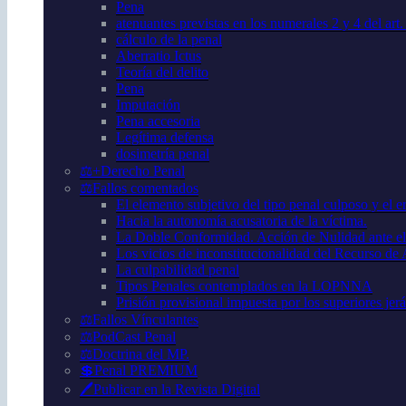
Pena
atenuantes previstas en los numerales 2 y 4 del art
cálculo de la penal
Aberratio Ictus
Teoría del delito
Pena
Imputación
Pena accesoria
Legítima defensa
dosimetría penal
⚖️+Derecho Penal
⚖️Fallos comentados
El elemento subjetivo del tipo penal culposo y el er
Hacia la autonomía acusatoria de la víctima.
La Doble Conformidad. Acción de Nulidad ante el
Los vicios de inconstitucionalidad del Recurso de
La culpabilidad penal
Tipos Penales contemplados en la LOPNNA
Prisión provisional impuesta por los superiores jer
⚖️Fallos Vínculantes
⚖️PodCast Penal
⚖️Doctrina del MP.
💲Penal PREMIUM
🖊️Publicar en la Revista Digital