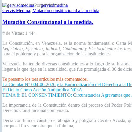
Por
gervisdmedina
Gervis Medina
,
Mutación constitucional a la medida
Mutación Constitucional a la medida.
# de Vistas:
1.444
La Constitución, en Venezuela, es la norma fundamental o Carta Mag
Legislativo, Ejecutivo, Judicial, Ciudadano y Electoral entre los tres
para el gobierno y para la organización de las instituciones.
Venezuela ha tenido diversas constituciones a lo largo de su histori
llegar a la que rige en la actualidad, que fue promulgada el 30 de dic
Te presento los tres artículos más comentados.
La Circular N° 004-06-2026 y la Burocratización del Derecho a la D
El Delito Como Acción Antijurídica N03A
TEMA 8: EL CONSENTIMIENTO: Circunstancias Agravantes que se 
La importancia de la Constitución dentro del proceso del Poder Polí
Derecho Constitucional comparado.
Decía con humor cáustico el abogado y polígrafo Cecilio Acosta, qu
porque al fin viene otra que la fulmina,