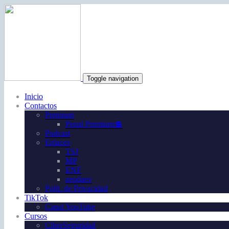
Toggle navigation
Inicio
Contactos
Premium
Penal Premium💲
Podcast
Enlaces
TSJ
MP
ENF
aepdaev
Polít. de Privacidad
TikTok
Canal YouTube
Cursos
CiberSeguridad