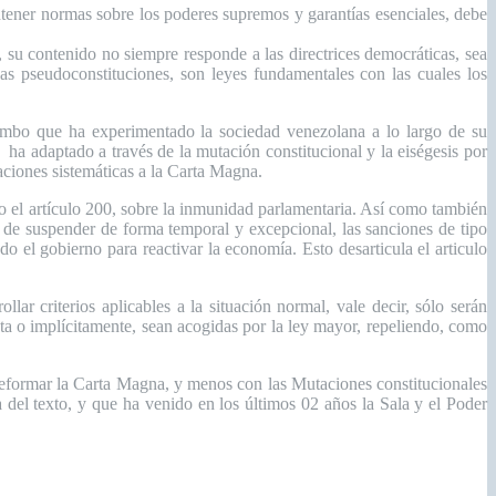
tener normas sobre los poderes supremos y garantías esenciales, debe
su contenido no siempre responde a las directrices democráticas, sea
as pseudoconstituciones, son leyes fundamentales con las cuales los
umbo que ha experimentado la sociedad venezolana a lo largo de su
a adaptado a través de la mutación constitucional y la eiségesis por
aciones sistemáticas a la Carta Magna.
o el artículo 200, sobre la inmunidad parlamentaria. Así como también
 de suspender de forma temporal y excepcional, las sanciones de tipo
o el gobierno para reactivar la economía. Esto desarticula el articulo
llar criterios aplicables a la situación normal, vale decir, sólo serán
ta o implícitamente, sean acogidas por la ley mayor, repeliendo, como
a reformar la Carta Magna, y menos con las Mutaciones constitucionales
a del texto, y que ha venido en los últimos 02 años la Sala y el Poder