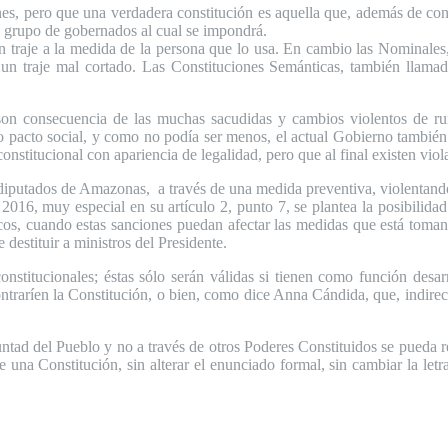
nes, pero que una verdadera constitución es aquella que, además de con
l grupo de gobernados al cual se impondrá.
 traje a la medida de la persona que lo usa. En cambio las Nominales, 
 un traje mal cortado. Las Constituciones Semánticas, también llamad
son consecuencia de las muchas sacudidas y cambios violentos de r
 pacto social, y como no podía ser menos, el actual Gobierno también h
nstitucional con apariencia de legalidad, pero que al final existen viol
 diputados de Amazonas, a través de una medida preventiva, violentand
016, muy especial en su artículo 2, punto 7, se plantea la posibilidad
cos, cuando estas sanciones puedan afectar las medidas que está tomand
destituir a ministros del Presidente.
onstitucionales; éstas sólo serán válidas si tienen como función desarro
ontraríen la Constitución, o bien, como dice Anna Cándida, que, indirec
oluntad del Pueblo y no a través de otros Poderes Constituidos se pued
 una Constitución, sin alterar el enunciado formal, sin cambiar la letr