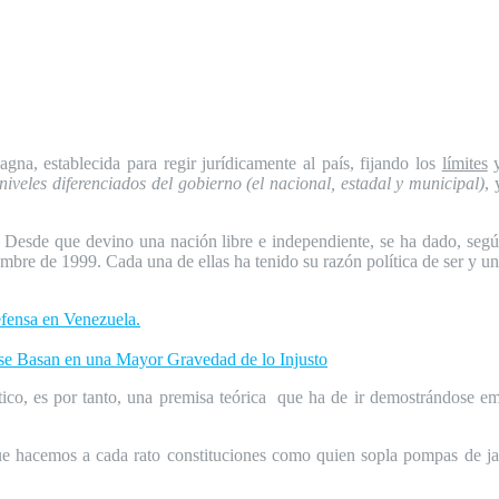
na, establecida para regir jurídicamente al país, fijando los
límites
y
 niveles diferenciados del gobierno (el nacional, estadal y municipal)
, 
a. Desde que devino una nación libre e independiente, se ha dado, según
iembre de 1999. Cada una de ellas ha tenido su razón política de ser y u
efensa en Venezuela.
Basan en una Mayor Gravedad de lo Injusto
tico, es por tanto, una premisa teórica que ha de ir demostrándose emp
e hacemos a cada rato constituciones como quien sopla pompas de jab