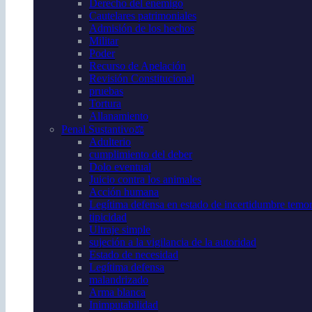
Derecho del enemigo
Cautelares patrimoniales
Admisión de los hechos
Militar
Poder
Recurso de Apelación
Revisión Constitucional
pruebas
Tortura
Allanamiento
Penal Sustantivo⚖️
Adulterio
cumplimiento del deber
Dolo eventual
Juicio contra los animales
Acción humana
Legítima defensa en estado de incertidumbre temor 
tipicidad
Ultraje simple
sujeción a la vigilancia de la autoridad
Estado de necesidad
Legítima defensa
malandrizado
Arma blanca
Inimputabilidad