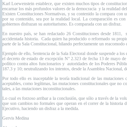
Karl Loewenstein establece, que existen muchos tipos de constitucio
encarnar los más profundos valores de la democracia y la realidad de
Existen Constituciones Normativas, y su contenido la compara con un
por su contenido, sea por la realidad local. La comparación es con
gobiernos disfrazan su autoritarismo. Es comparada con un disfraz.
En nuestro país, se han redactado 26 Constituciones desde 1811, 
accidentada historia. Cada quien ha producido o reformado su propio
parte de la Sala Constitucional, hilando perfectamente un reacomodo co
Ejemplo de ello, Sentencia de la Sala Electoral donde suspende a los
el decreto de estado de excepción N° 2.323 de fecha 13 de mayo de 2
político contra altos funcionarios y autoridades de los Poderes Públi
187.3 y 10; neutralizando los intentos, desde la Asamblea Nacional, de 
Por todo ello es inaceptable la teoría tradicional de las mutaciones c
aceptables, como legítimas, las mutaciones constitucionales que no c
tales, a las mutaciones inconstitucionales.
Lo cual es forzoso arribar a la conclusión, que sólo a través de la v
que son cambios no formales que operan en el correr de la historia de
Ejecutivo, haciendo un disfraz a la medida.
Gervis Medina