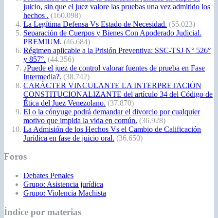
juicio, sin que el juez valore las pruebas una vez admitido los
hechos .
(160.098)
La Legítima Defensa Vs Estado de Necesidad.
(55.023)
Separación de Cuerpos y Bienes Con Apoderado Judicial.
PREMIUM.
(46.684)
Régimen aplicable a la Prisión Preventiva: SSC-TSJ N° 526°
y 857°.
(44.356)
¿Puede el juez de control valorar fuentes de prueba en Fase
Intermedia?.
(38.742)
CARÁCTER VINCULANTE LA INTERPRETACIÓN
CONSTITUCIONALIZANTE del artículo 34 del Código de
Ética del Juez Venezolano.
(37.870)
El o la cónyuge podrá demandar el divorcio por cualquier
motivo que impida la vida en común.
(36.928)
La Admisión de los Hechos Vs el Cambio de Calificación
Jurídica en fase de juicio oral.
(36.650)
Foros
Debates Penales
Grupo: Asistencia jurídica
Grupo: Violencia Machista
Índice por materias