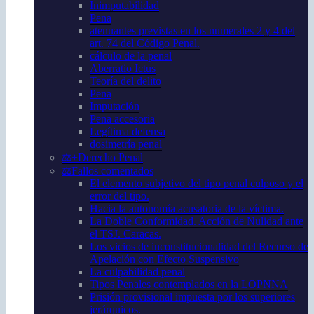
Inimputabilidad
Pena
atenuantes previstas en los numerales 2 y 4 del
art. 74 del Código Penal.
cálculo de la penal
Aberratio Ictus
Teoría del delito
Pena
Imputación
Pena accesoria
Legítima defensa
dosimetría penal
⚖️+Derecho Penal
⚖️Fallos comentados
El elemento subjetivo del tipo penal culposo y el
error del tipo.
Hacia la autonomía acusatoria de la víctima.
La Doble Conformidad. Acción de Nulidad ante
el TSJ. Caracas.
Los vicios de inconstitucionalidad del Recurso de
Apelación con Efecto Suspensivo
La culpabilidad penal
Tipos Penales contemplados en la LOPNNA
Prisión provisional impuesta por los superiores
jerárquicos.