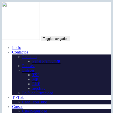
Toggle navigation
Inicio
Contactos
Premium
Penal Premium💲
Podcast
Enlaces
TSJ
MP
ENF
aepdaev
Polít. de Privacidad
TikTok
Canal YouTube
Cursos
CiberSeguridad