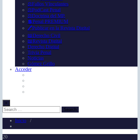
⚖️Fallos Vínculantes
⚖️PodCast Penal
⚖️Doctrina del MP.
💲Penal PREMIUM
🖊️Publicar en la Revista Digital
📖Derecho Civil
📖Revista Digital
Derecho Digital
Trivia Penal
Noticias
Gómez Grillo
Acceder
×
Inicio
/
20