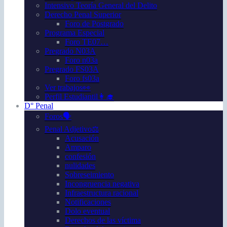
Intensivo Teoría General del Delito
Derecho Penal Superior
Foro de Postgrado
Programa Especial
Foro TE07…
Pregrado N03A
Foro n03a
Pregrado FS03A
Foro fs03a
Ver trabajos👀
Perfil Estudiantil👩‍🎓
D° Penal
Foros🗣️
Penal Adjetivo⚖️
Acusación
Amparo
confesión
nulidades
Sobreseimiento
Incongruencia negativa
Infraestructura racional
Notificaciones
Dolo eventual
Derechos de las víctima