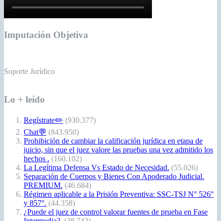
Imputación Objetiva
Soporte Jurídico
Lo + leído
Regístrate✏️
(930.377)
Chat💬
(843.950)
Prohibición de cambiar la calificación jurídica en etapa de
juicio, sin que el juez valore las pruebas una vez admitido los
hechos .
(160.102)
La Legítima Defensa Vs Estado de Necesidad.
(55.026)
Separación de Cuerpos y Bienes Con Apoderado Judicial.
PREMIUM.
(46.684)
Régimen aplicable a la Prisión Preventiva: SSC-TSJ N° 526°
y 857°.
(44.358)
¿Puede el juez de control valorar fuentes de prueba en Fase
Intermedia?.
(38.742)