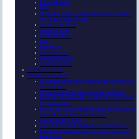
Inimputabilidad
Pena
atenuantes previstas en los numerales 2 y 4 del
art. 74 del Código Penal.
cálculo de la penal
Aberratio Ictus
Teoría del delito
Pena
Imputación
Pena accesoria
Legítima defensa
dosimetría penal
⚖️+Derecho Penal
⚖️Fallos comentados
El elemento subjetivo del tipo penal culposo y el
error del tipo.
Hacia la autonomía acusatoria de la víctima.
La Doble Conformidad. Acción de Nulidad ante
el TSJ. Caracas.
Los vicios de inconstitucionalidad del Recurso de
Apelación con Efecto Suspensivo
La culpabilidad penal
Tipos Penales contemplados en la LOPNNA
Prisión provisional impuesta por los superiores
jerárquicos.