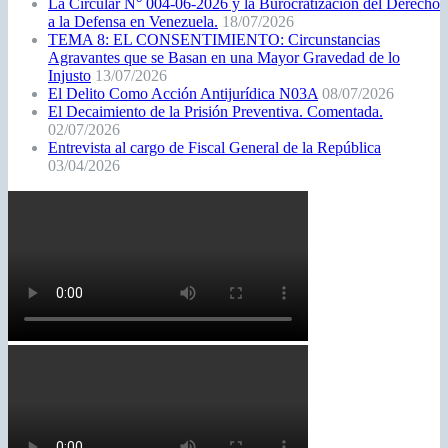
La Circular N° 004-06-2026 y la Burocratización del Derecho
a la Defensa en Venezuela.
18/07/2026
TEMA 8: EL CONSENTIMIENTO: Circunstancias
Agravantes que se Basan en una Mayor Gravedad de lo
Injusto
13/07/2026
El Delito Como Acción Antijurídica N03A
08/07/2026
El Decaimiento de la Prisión Preventiva. Comentada.
02/07/2026
Entrevista al cargo de Fiscal General de la República
03/04/2026