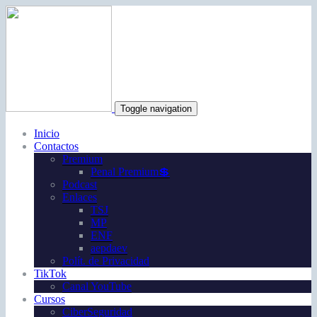
Toggle navigation
Inicio
Contactos
Premium
Penal Premium💲
Podcast
Enlaces
TSJ
MP
ENF
aepdaev
Polít. de Privacidad
TikTok
Canal YouTube
Cursos
CiberSeguridad