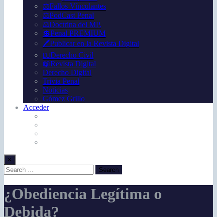
⚖️Fallos Vínculantes
⚖️PodCast Penal
⚖️Doctrina del MP.
💲Penal PREMIUM
🖊️Publicar en la Revista Digital
📖Derecho Civil
📖Revista Digital
Derecho Digital
Trivia Penal
Noticias
Gómez Grillo
Acceder
×
¿Obediencia Legítima o
Debida?