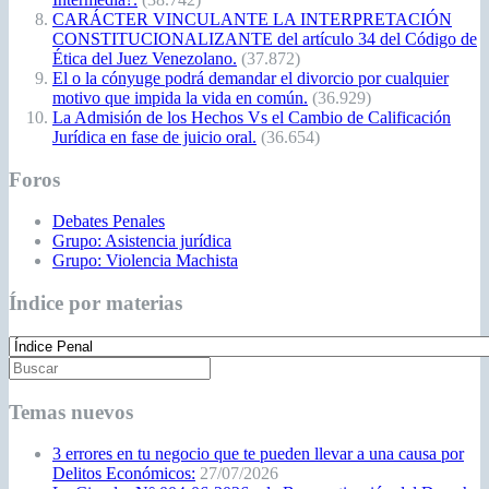
CARÁCTER VINCULANTE LA INTERPRETACIÓN
CONSTITUCIONALIZANTE del artículo 34 del Código de
Ética del Juez Venezolano.
(37.872)
El o la cónyuge podrá demandar el divorcio por cualquier
motivo que impida la vida en común.
(36.929)
La Admisión de los Hechos Vs el Cambio de Calificación
Jurídica en fase de juicio oral.
(36.654)
Foros
Debates Penales
Grupo: Asistencia jurídica
Grupo: Violencia Machista
Índice por materias
Temas nuevos
3 errores en tu negocio que te pueden llevar a una causa por
Delitos Económicos:
27/07/2026