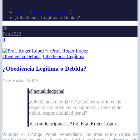
Inicio
/
Penal Sustantivo
/
¿Obediencia Legítima o Debida?
20
Feb,2023
0
Por
Prof. Roger López
Obediencia Debida
,
Obediencia Legítima
¿Obediencia Legítima o Debida?
# de Vistas:
3.009
@actualidadpenal
¿Obediencia debida???? ¿Cuál es su diferencia
respecto a la obediencia legitima?. ¿Tiene el del
video, responsabilidad penal?
♬ sonido original – Abg. Esp. Roger López
Aunque el Código Penal Venezolano los trata como causa de
justificación, es decir, hacen del hecho conforme a derecho, sin