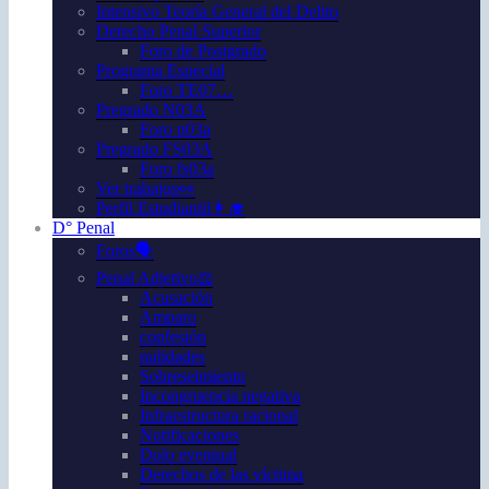
Intensivo Teoría General del Delito
Derecho Penal Superior
Foro de Postgrado
Programa Especial
Foro TE07…
Pregrado N03A
Foro n03a
Pregrado FS03A
Foro fs03a
Ver trabajos👀
Perfil Estudiantil👩‍🎓
D° Penal
Foros🗣️
Penal Adjetivo⚖️
Acusación
Amparo
confesión
nulidades
Sobreseimiento
Incongruencia negativa
Infraestructura racional
Notificaciones
Dolo eventual
Derechos de las víctima