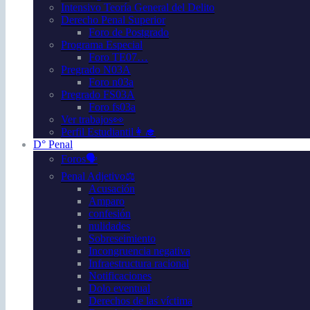
Intensivo Teoría General del Delito
Derecho Penal Superior
Foro de Postgrado
Programa Especial
Foro TE07…
Pregrado N03A
Foro n03a
Pregrado FS03A
Foro fs03a
Ver trabajos👀
Perfil Estudiantil👩‍🎓
D° Penal
Foros🗣️
Penal Adjetivo⚖️
Acusación
Amparo
confesión
nulidades
Sobreseimiento
Incongruencia negativa
Infraestructura racional
Notificaciones
Dolo eventual
Derechos de las víctima