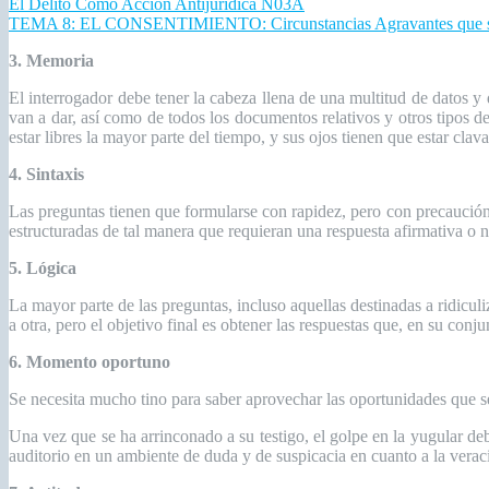
El Delito Como Acción Antijurídica N03A
TEMA 8: EL CONSENTIMIENTO: Circunstancias Agravantes que se 
3. Memoria
El interrogador debe tener la cabeza llena de una multitud de datos y
van a dar, así como de todos los documentos relativos y otros tipos 
estar libres la mayor parte del tiempo, y sus ojos tienen que estar clav
4. Sintaxis
Las preguntas tienen que formularse con rapidez, pero con precaución
estructuradas de tal manera que requieran una respuesta afirmativa o n
5. Lógica
La mayor parte de las preguntas, incluso aquellas destinadas a ridic
a otra, pero el objetivo final es obtener las respuestas que, en su conju
6. Momento oportuno
Se necesita mucho tino para saber aprovechar las oportunidades que se
Una vez que se ha arrinconado a su testigo, el golpe en la yugular debe
auditorio en un ambiente de duda y de suspicacia en cuanto a la veracid