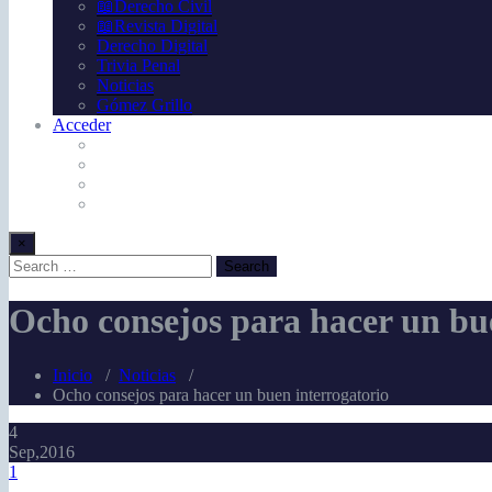
📖Derecho Civil
📖Revista Digital
Derecho Digital
Trivia Penal
Noticias
Gómez Grillo
Acceder
×
Ocho consejos para hacer un bu
Inicio
/
Noticias
/
Ocho consejos para hacer un buen interrogatorio
4
Sep,2016
1