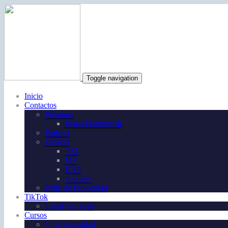
Toggle navigation
Inicio
Contactos
Premium
Penal Premium💲
Podcast
Enlaces
TSJ
MP
ENF
aepdaev
Polít. de Privacidad
TikTok
Canal YouTube
Cursos
CiberSeguridad