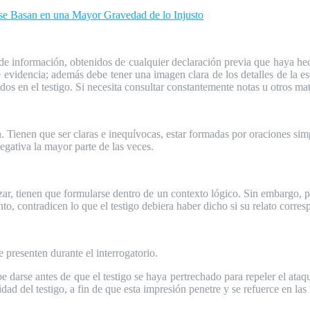
Basan en una Mayor Gravedad de lo Injusto
 de información, obtenidos de cualquier declaración previa que haya hech
de evidencia; además debe tener una imagen clara de los detalles de la 
ados en el testigo. Si necesita consultar constantemente notas u otros mate
. Tienen que ser claras e inequívocas, estar formadas por oraciones si
egativa la mayor parte de las veces.
ulizar, tienen que formularse dentro de un contexto lógico. Sin embarg
nto, contradicen lo que el testigo debiera haber dicho si su relato corres
 presenten durante el interrogatorio.
 darse antes de que el testigo se haya pertrechado para repeler el ataque
ad del testigo, a fin de que esta impresión penetre y se refuerce en las