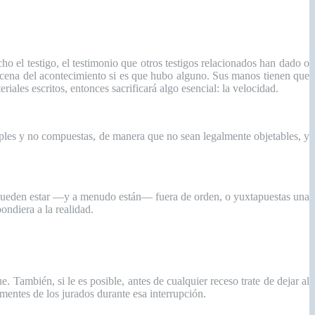
o el testigo, el testimonio que otros testigos relacionados han dado o
escena del acontecimiento si es que hubo alguno. Sus manos tienen que
riales escritos, entonces sacrificará algo esencial: la velocidad.
mples y no compuestas, de manera que no sean legalmente objetables, y
o, pueden estar —y a menudo están— fuera de orden, o yuxtapuestas una
pondiera a la realidad.
. También, si le es posible, antes de cualquier receso trate de dejar al
 mentes de los jurados durante esa interrupción.