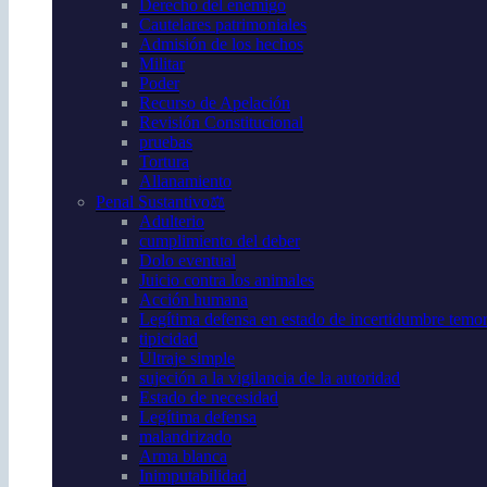
Derecho del enemigo
Cautelares patrimoniales
Admisión de los hechos
Militar
Poder
Recurso de Apelación
Revisión Constitucional
pruebas
Tortura
Allanamiento
Penal Sustantivo⚖️
Adulterio
cumplimiento del deber
Dolo eventual
Juicio contra los animales
Acción humana
Legítima defensa en estado de incertidumbre temor 
tipicidad
Ultraje simple
sujeción a la vigilancia de la autoridad
Estado de necesidad
Legítima defensa
malandrizado
Arma blanca
Inimputabilidad