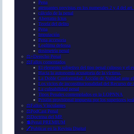
Pena
atenuantes previstas en los numerales 2 y 4 del art
cálculo de la penal
Aberratio Ictus
Teoría del delito
Pena
Imputación
Pena accesoria
Legítima defensa
dosimetría penal
⚖️+Derecho Penal
⚖️Fallos comentados
El elemento subjetivo del tipo penal culposo y el er
Hacia la autonomía acusatoria de la víctima.
La Doble Conformidad. Acción de Nulidad ante el
Los vicios de inconstitucionalidad del Recurso de
La culpabilidad penal
Tipos Penales contemplados en la LOPNNA
Prisión provisional impuesta por los superiores jer
⚖️Fallos Vínculantes
⚖️PodCast Penal
⚖️Doctrina del MP.
💲Penal PREMIUM
🖊️Publicar en la Revista Digital