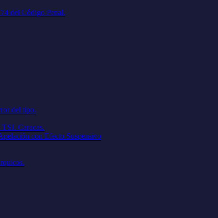
. 74 del Código Penal.
ror del tipo.
 TSJ. Caracas.
 Apelación con Efecto Suspensivo
árquicos.