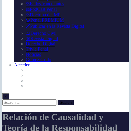
⚖️Fallos Vínculantes
⚖️PodCast Penal
⚖️Doctrina del MP.
💲Penal PREMIUM
🖊️Publicar en la Revista Digital
📖Derecho Civil
📖Revista Digital
Derecho Digital
Trivia Penal
Noticias
Gómez Grillo
Acceder
×
Relación de Causalidad y
Teoría de la Responsabilidad