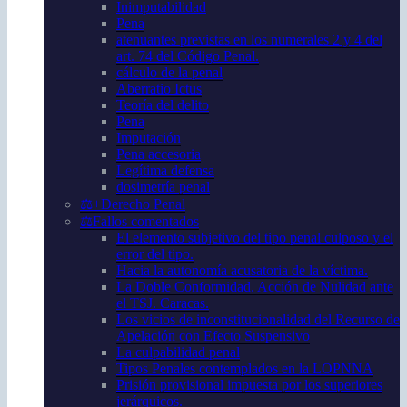
Inimputabilidad
Pena
atenuantes previstas en los numerales 2 y 4 del
art. 74 del Código Penal.
cálculo de la penal
Aberratio Ictus
Teoría del delito
Pena
Imputación
Pena accesoria
Legítima defensa
dosimetría penal
⚖️+Derecho Penal
⚖️Fallos comentados
El elemento subjetivo del tipo penal culposo y el
error del tipo.
Hacia la autonomía acusatoria de la víctima.
La Doble Conformidad. Acción de Nulidad ante
el TSJ. Caracas.
Los vicios de inconstitucionalidad del Recurso de
Apelación con Efecto Suspensivo
La culpabilidad penal
Tipos Penales contemplados en la LOPNNA
Prisión provisional impuesta por los superiores
jerárquicos.