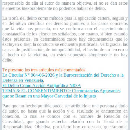
responsable de ella al autor de manera objetiva, si no se dan estos
elementos inexorablemente no podemos hablar de delito.
La teoría del delito como método para la aplicación certera, segura y
en definitiva científica del derecho punitivo a los casos concretos
que la vida nos presenta, no se conforma con el acaecimiento o
constatación de los elementos señalados, por cuanto, si bien estando
éstos presentes, en determinados casos hay circunstancias que lo
excluyen o bien la conducta se encuentra justificada, verbigracia, las
causas de justificación, de inimputabilidad, el hecho de un tercero
o
el hecho de la víctima, en estos supuestos simplemente no hay
delito.
Te presento los tres artículos más comentados.
La Circular N° 004-06-2026 y la Burocratización del Derecho a la
Defensa en Venezuela.
El Delito Como Acción Antijurídica N03A
TEMA 8: EL CONSENTIMIENTO: Circunstancias Agravantes
que se Basan en una Mayor Gravedad de lo Injusto
Para que un hecho punible pueda ser atribuido a una persona a título
de autor, no basta que la acción y el resultado se encuentren en
conexión, lo cual se conoce con el nombre de Relación de
Causalidad, que guarda estrecha relación con la Teoría de la
Responsabilidad Objetiva, por cierto hoy en desuso, que suponía,