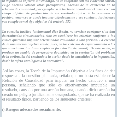
la imputación objetiva, sin embargo, no se conforma con esa evidencia causal,
exige además valorar otros presupuestos, además de la existencia de la
relación de causalidad, por ejemplo: si el hecho de abandonar el arma creó un
riesgo objetivo de producción de ese resultado típico. Si la respuesta es
positiva, entonces se puede imputar objetivamente a esa conducta las lesiones
y se cumple con el tipo objetivo del artículo 152.
La cuestión jurídica fundamental dice Roxin, no consiste averiguar si se dan
determinadas circunstancias, sino en establecer los criterios conforme a los
cuales queremos imputar determinados resultados a una persona. La esencia
de la imputación objetiva reside, pues, en los criterios de enjuiciamiento a los
que sometamos los datos empíricos (la relación de causal). De este modo, se
produce un cambio de perspectiva dogmática en la resolución del problema
de la atribución del resultado a la acción desde la causalidad a la imputación,
desde la esfera ontológica a la normativa”.
Así las cosas, la Teoría de la Imputación Objetiva a los fines de dar
respuesta a la cuestión planteada, señala que no basta establecer la
Relación de Causalidad para imputar un hecho delictivo a una
persona, señalando que sólo es objetivamente imputable un
resultado, causado por una acción humana, cuando dicha acción ha
creado un peligro jurídicamente desaprobado, que se ha realizado en
el resultado típico, partiendo de los siguientes criterios:
i) Riesgos adecuados socialmente,