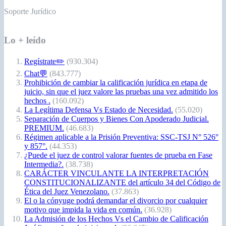
Soporte Jurídico
Lo + leído
Regístrate✏️
(930.304)
Chat💬
(843.777)
Prohibición de cambiar la calificación jurídica en etapa de
juicio, sin que el juez valore las pruebas una vez admitido los
hechos .
(160.092)
La Legítima Defensa Vs Estado de Necesidad.
(55.020)
Separación de Cuerpos y Bienes Con Apoderado Judicial.
PREMIUM.
(46.683)
Régimen aplicable a la Prisión Preventiva: SSC-TSJ N° 526°
y 857°.
(44.353)
¿Puede el juez de control valorar fuentes de prueba en Fase
Intermedia?.
(38.738)
CARÁCTER VINCULANTE LA INTERPRETACIÓN
CONSTITUCIONALIZANTE del artículo 34 del Código de
Ética del Juez Venezolano.
(37.863)
El o la cónyuge podrá demandar el divorcio por cualquier
motivo que impida la vida en común.
(36.928)
La Admisión de los Hechos Vs el Cambio de Calificación