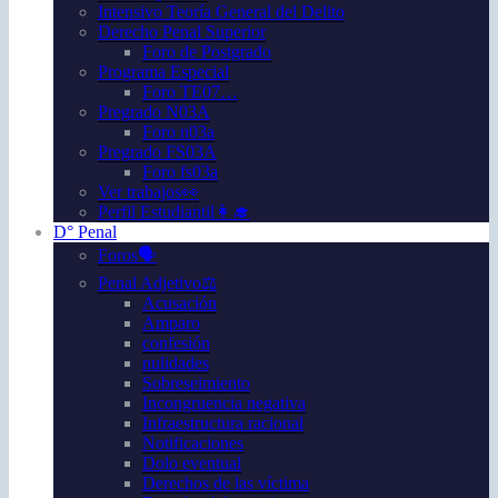
Intensivo Teoría General del Delito
Derecho Penal Superior
Foro de Postgrado
Programa Especial
Foro TE07…
Pregrado N03A
Foro n03a
Pregrado FS03A
Foro fs03a
Ver trabajos👀
Perfil Estudiantil👩‍🎓
D° Penal
Foros🗣️
Penal Adjetivo⚖️
Acusación
Amparo
confesión
nulidades
Sobreseimiento
Incongruencia negativa
Infraestructura racional
Notificaciones
Dolo eventual
Derechos de las víctima