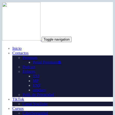
Toggle navigation
Inicio
Contactos
Premium
Penal Premium💲
Podcast
Enlaces
TSJ
MP
ENF
aepdaev
Polít. de Privacidad
TikTok
Canal YouTube
Cursos
CiberSeguridad