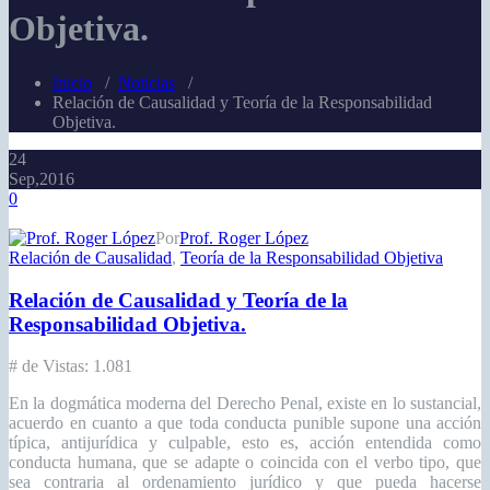
Objetiva.
Inicio
/
Noticias
/
Relación de Causalidad y Teoría de la Responsabilidad
Objetiva.
24
Sep,2016
0
Por
Prof. Roger López
Relación de Causalidad
,
Teoría de la Responsabilidad Objetiva
Relación de Causalidad y Teoría de la
Responsabilidad Objetiva.
# de Vistas:
1.081
En la dogmática moderna del Derecho Penal, existe en lo sustancial,
acuerdo en cuanto a que toda conducta punible supone una acción
típica, antijurídica y culpable, esto es, acción entendida como
conducta humana, que se adapte o coincida con el verbo tipo, que
sea contraria al ordenamiento jurídico y que pueda hacerse