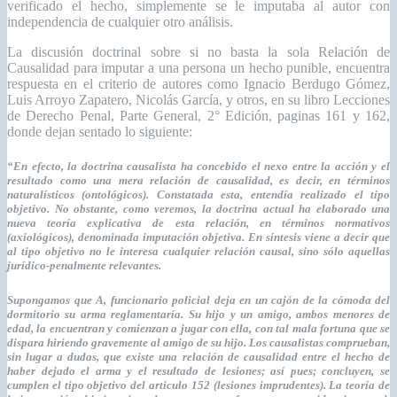
verificado el hecho, simplemente se le imputaba al autor con
independencia de cualquier otro análisis.
La discusión doctrinal sobre si no basta la sola Relación de
Causalidad para imputar a una persona un hecho punible, encuentra
respuesta en el criterio de autores como Ignacio Berdugo Gómez,
Luis Arroyo Zapatero, Nicolás García, y otros, en su libro Lecciones
de Derecho Penal, Parte General, 2° Edición, paginas 161 y 162,
donde dejan sentado lo siguiente:
“En efecto, la doctrina causalista ha concebido el nexo entre la acción y el
resultado como una mera relación de causalidad, es decir, en términos
naturalísticos (ontológicos). Constatada esta, entendía realizado el tipo
objetivo. No obstante, como veremos, la doctrina actual ha elaborado una
nueva teoría explicativa de esta relación, en términos normativos
(axiológicos), denominada imputación objetiva. En síntesis viene a decir que
al tipo objetivo no le interesa cualquier relación causal, sino sólo aquellas
jurídico-penalmente relevantes.
Supongamos que A, funcionario policial deja en un cajón de la cómoda del
dormitorio su arma reglamentaría. Su hijo y un amigo, ambos menores de
edad, la encuentran y comienzan a jugar con ella, con tal mala fortuna que se
dispara hiriendo gravemente al amigo de su hijo. Los causalistas comprueban,
sin lugar a dudas, que existe una relación de causalidad entre el hecho de
haber dejado el arma y el resultado de lesiones; así pues; concluyen, se
cumplen el tipo objetivo del articulo 152 (lesiones imprudentes). La teoría de