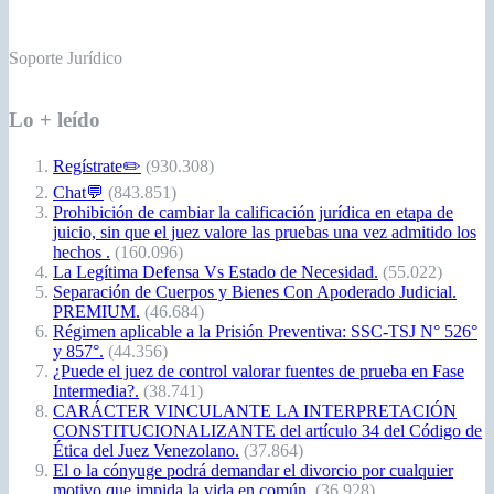
Soporte Jurídico
Lo + leído
Regístrate✏️
(930.308)
Chat💬
(843.851)
Prohibición de cambiar la calificación jurídica en etapa de
juicio, sin que el juez valore las pruebas una vez admitido los
hechos .
(160.096)
La Legítima Defensa Vs Estado de Necesidad.
(55.022)
Separación de Cuerpos y Bienes Con Apoderado Judicial.
PREMIUM.
(46.684)
Régimen aplicable a la Prisión Preventiva: SSC-TSJ N° 526°
y 857°.
(44.356)
¿Puede el juez de control valorar fuentes de prueba en Fase
Intermedia?.
(38.741)
CARÁCTER VINCULANTE LA INTERPRETACIÓN
CONSTITUCIONALIZANTE del artículo 34 del Código de
Ética del Juez Venezolano.
(37.864)
El o la cónyuge podrá demandar el divorcio por cualquier
motivo que impida la vida en común.
(36.928)