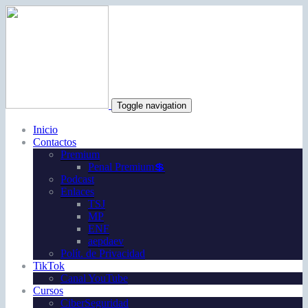
Toggle navigation
Inicio
Contactos
Premium
Penal Premium💲
Podcast
Enlaces
TSJ
MP
ENF
aepdaev
Polít. de Privacidad
TikTok
Canal YouTube
Cursos
CiberSeguridad