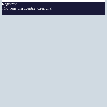
Regístrate
¿No tiene una cuenta? ¡Crea una!
Registra tu cuenta