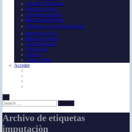
⚖️Fallos Vínculantes
⚖️PodCast Penal
⚖️Doctrina del MP.
💲Penal PREMIUM
🖊️Publicar en la Revista Digital
📖Derecho Civil
📖Revista Digital
Derecho Digital
Trivia Penal
Noticias
Gómez Grillo
Acceder
×
Archivo de etiquetas
imputaciòn