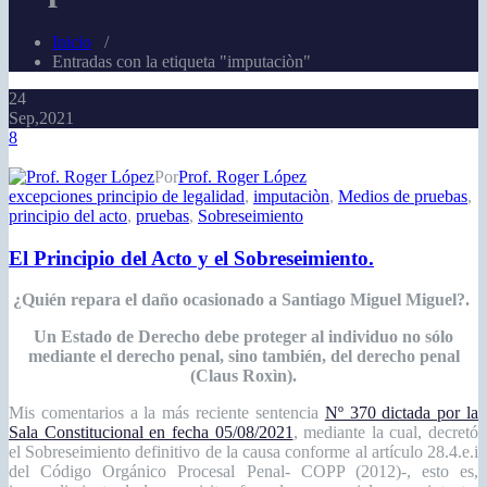
Inicio
/
Entradas con la etiqueta "imputaciòn"
24
Sep,2021
8
Por
Prof. Roger López
excepciones principio de legalidad
,
imputaciòn
,
Medios de pruebas
,
principio del acto
,
pruebas
,
Sobreseimiento
El Principio del Acto y el Sobreseimiento.
¿Quién repara el daño ocasionado a Santiago Miguel Miguel?.
Un Estado de Derecho debe proteger al individuo no sólo
mediante el derecho penal, sino también, del derecho penal
(Claus Roxìn).
Mis comentarios a la más reciente sentencia
Nº 370 dictada por la
Sala Constitucional en fecha 05/08/2021
, mediante la cual, decretó
el Sobreseimiento definitivo de la causa conforme al artículo 28.4.e.i
del Código Orgánico Procesal Penal- COPP (2012)-, esto es,