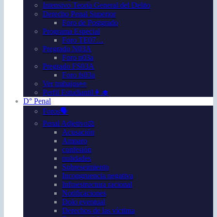
Intensivo Teoría General del Delito
Derecho Penal Superior
Foro de Postgrado
Programa Especial
Foro TE07…
Pregrado N03A
Foro n03a
Pregrado FS03A
Foro fs03a
Ver trabajos👀
Perfil Estudiantil👩‍🎓
D° Penal
Foros🗣️
Penal Adjetivo⚖️
Acusación
Amparo
confesión
nulidades
Sobreseimiento
Incongruencia negativa
Infraestructura racional
Notificaciones
Dolo eventual
Derechos de las víctima