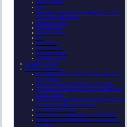
Inimputabilidad
Pena
atenuantes previstas en los numerales 2 y 4 del
art. 74 del Código Penal.
cálculo de la penal
Aberratio Ictus
Teoría del delito
Pena
Imputación
Pena accesoria
Legítima defensa
dosimetría penal
⚖️+Derecho Penal
⚖️Fallos comentados
El elemento subjetivo del tipo penal culposo y el
error del tipo.
Hacia la autonomía acusatoria de la víctima.
La Doble Conformidad. Acción de Nulidad ante
el TSJ. Caracas.
Los vicios de inconstitucionalidad del Recurso de
Apelación con Efecto Suspensivo
La culpabilidad penal
Tipos Penales contemplados en la LOPNNA
Prisión provisional impuesta por los superiores
jerárquicos.