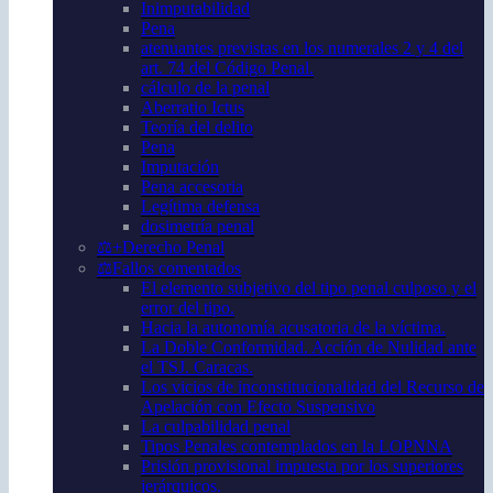
Inimputabilidad
Pena
atenuantes previstas en los numerales 2 y 4 del
art. 74 del Código Penal.
cálculo de la penal
Aberratio Ictus
Teoría del delito
Pena
Imputación
Pena accesoria
Legítima defensa
dosimetría penal
⚖️+Derecho Penal
⚖️Fallos comentados
El elemento subjetivo del tipo penal culposo y el
error del tipo.
Hacia la autonomía acusatoria de la víctima.
La Doble Conformidad. Acción de Nulidad ante
el TSJ. Caracas.
Los vicios de inconstitucionalidad del Recurso de
Apelación con Efecto Suspensivo
La culpabilidad penal
Tipos Penales contemplados en la LOPNNA
Prisión provisional impuesta por los superiores
jerárquicos.