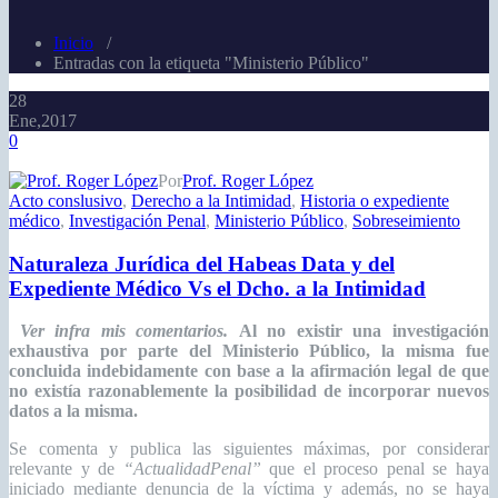
Inicio
/
Entradas con la etiqueta "Ministerio Público"
28
Ene,2017
0
Por
Prof. Roger López
Acto conslusivo
,
Derecho a la Intimidad
,
Historia o expediente
médico
,
Investigación Penal
,
Ministerio Público
,
Sobreseimiento
Naturaleza Jurídica del Habeas Data y del
Expediente Médico Vs el Dcho. a la Intimidad
Ver infra mis comentarios.
Al no existir una investigación
exhaustiva por parte del Ministerio Público, la misma fue
concluida indebidamente con base a la afirmación legal de que
no existía razonablemente la posibilidad de incorporar nuevos
datos a la misma.
Se comenta y publica las siguientes máximas, por considerar
relevante y de
“ActualidadPenal”
que el proceso penal se haya
iniciado mediante denuncia de la víctima y además, no se haya