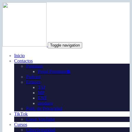
Toggle navigation
Inicio
Contactos
Premium
Penal Premium💲
Podcast
Enlaces
TSJ
MP
ENF
aepdaev
Polít. de Privacidad
TikTok
Canal YouTube
Cursos
CiberSeguridad