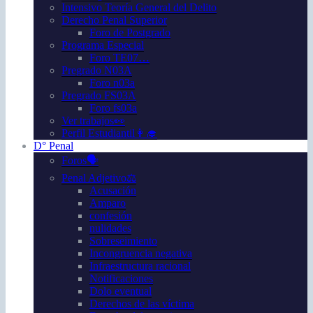
Intensivo Teoría General del Delito
Derecho Penal Superior
Foro de Postgrado
Programa Especial
Foro TE07…
Pregrado N03A
Foro n03a
Pregrado FS03A
Foro fs03a
Ver trabajos👀
Perfil Estudiantil👩‍🎓
D° Penal
Foros🗣️
Penal Adjetivo⚖️
Acusación
Amparo
confesión
nulidades
Sobreseimiento
Incongruencia negativa
Infraestructura racional
Notificaciones
Dolo eventual
Derechos de las víctima