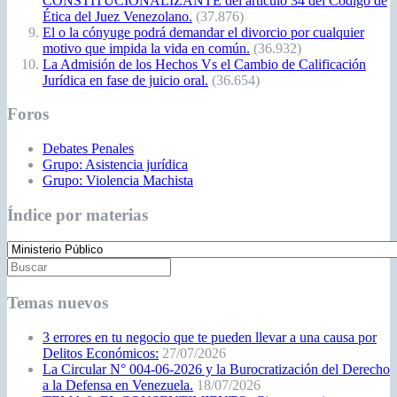
CONSTITUCIONALIZANTE del artículo 34 del Código de
Ética del Juez Venezolano.
(37.876)
El o la cónyuge podrá demandar el divorcio por cualquier
motivo que impida la vida en común.
(36.932)
La Admisión de los Hechos Vs el Cambio de Calificación
Jurídica en fase de juicio oral.
(36.654)
Foros
Debates Penales
Grupo: Asistencia jurídica
Grupo: Violencia Machista
Índice por materias
Temas nuevos
3 errores en tu negocio que te pueden llevar a una causa por
Delitos Económicos:
27/07/2026
La Circular N° 004-06-2026 y la Burocratización del Derecho
a la Defensa en Venezuela.
18/07/2026