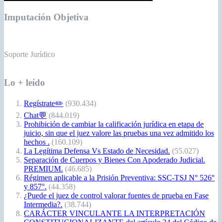
Imputación Objetiva
Soporte Jurídico
Lo + leído
Regístrate✏️
(930.434)
Chat💬
(844.019)
Prohibición de cambiar la calificación jurídica en etapa de
juicio, sin que el juez valore las pruebas una vez admitido los
hechos .
(160.109)
La Legítima Defensa Vs Estado de Necesidad.
(55.027)
Separación de Cuerpos y Bienes Con Apoderado Judicial.
PREMIUM.
(46.685)
Régimen aplicable a la Prisión Preventiva: SSC-TSJ N° 526°
y 857°.
(44.358)
¿Puede el juez de control valorar fuentes de prueba en Fase
Intermedia?.
(38.744)
CARÁCTER VINCULANTE LA INTERPRETACIÓN