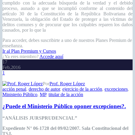
cumplido con la adecuada búsqueda de la verdad y el debido
proceso, aunado a que se incumplió conforme al contenido del
artículo 30 de la Constitución de la República Bolivariana de
Venezuela, la obligación del Estado de proteger a las víctimas de
delitos comunes y de procurar que los culpables reparen los daños
causados, por lo que la
Para acceder, debes suscribirte a uno de nuestros Planes Premium de
enseñanza.
Ir al Plan Premium y Cursos
¿Ya eres miembro?
Accede aquí
17
Feb,2016
1
Por
Prof. Roger López
acción penal
,
derecho de autor
,
ejercicio de la acción
,
excepciones
,
Ministerio Público
,
MP
,
titular de la acción
¿Puede el Ministerio Público oponer excepciones?.
“ANÁLISIS JURSPRUDENCIAL”
Expediente N° 06-1728 del 09/02/2007. Sala Constitucional del
TSJ.