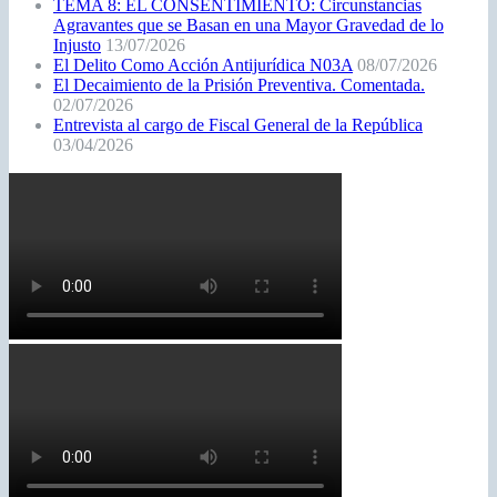
TEMA 8: EL CONSENTIMIENTO: Circunstancias
Agravantes que se Basan en una Mayor Gravedad de lo
Injusto
13/07/2026
El Delito Como Acción Antijurídica N03A
08/07/2026
El Decaimiento de la Prisión Preventiva. Comentada.
02/07/2026
Entrevista al cargo de Fiscal General de la República
03/04/2026