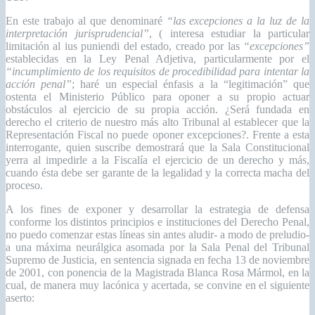
En este trabajo al que denominaré
“las excepciones a la luz de la
interpretación jurisprudencial”
, ( interesa estudiar la particular
limitación al ius puniendi del estado, creado por las
“excepciones”
establecidas en la Ley Penal Adjetiva, particularmente por el
“incumplimiento de los requisitos de procedibilidad para intentar la
acción penal”
; haré un especial énfasis a la “legitimación” que
ostenta el Ministerio Público para oponer a su propio actuar
obstáculos al ejercicio de su propia acción. ¿Será fundada en
derecho el criterio de nuestro más alto Tribunal al establecer que la
Representación Fiscal no puede oponer excepciones?. Frente a esta
interrogante, quien suscribe demostrará que la Sala Constitucional
yerra al impedirle a la Fiscalía el ejercicio de un derecho y más,
cuando ésta debe ser garante de la legalidad y la correcta macha del
proceso.
A los fines de exponer y desarrollar la estrategia de defensa
conforme los distintos principios e instituciones del Derecho Penal,
no puedo comenzar estas líneas sin antes aludir- a modo de preludio-
a una máxima neurálgica asomada por la Sala Penal del Tribunal
Supremo de Justicia, en sentencia signada en fecha 13 de noviembre
de 2001, con ponencia de la Magistrada Blanca Rosa Mármol, en la
cual, de manera muy lacónica y acertada, se convine en el siguiente
aserto: