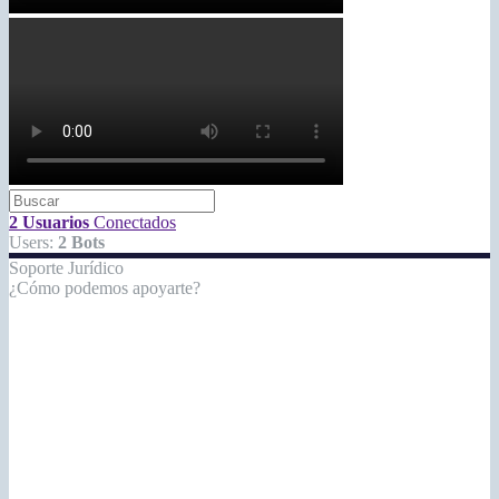
2 Usuarios
Conectados
Users:
2 Bots
Soporte Jurídico
¿Cómo podemos apoyarte?