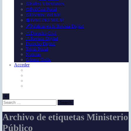
⚖️Fallos Vínculantes
⚖️PodCast Penal
⚖️Doctrina del MP.
💲Penal PREMIUM
🖊️Publicar en la Revista Digital
📖Derecho Civil
📖Revista Digital
Derecho Digital
Trivia Penal
Noticias
Gómez Grillo
Acceder
×
Archivo de etiquetas Ministerio
Público