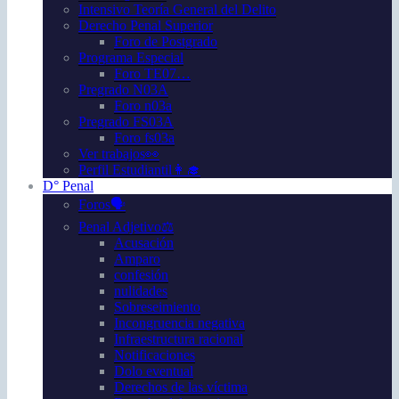
Intensivo Teoría General del Delito
Derecho Penal Superior
Foro de Postgrado
Programa Especial
Foro TE07…
Pregrado N03A
Foro n03a
Pregrado FS03A
Foro fs03a
Ver trabajos👀
Perfil Estudiantil👩‍🎓
D° Penal
Foros🗣️
Penal Adjetivo⚖️
Acusación
Amparo
confesión
nulidades
Sobreseimiento
Incongruencia negativa
Infraestructura racional
Notificaciones
Dolo eventual
Derechos de las víctima