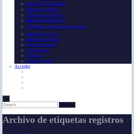
⚖️Fallos Vínculantes
⚖️PodCast Penal
⚖️Doctrina del MP.
💲Penal PREMIUM
🖊️Publicar en la Revista Digital
📖Derecho Civil
📖Revista Digital
Derecho Digital
Trivia Penal
Noticias
Gómez Grillo
Acceder
×
Archivo de etiquetas registros