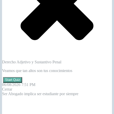
Derecho Adjetivo y Sustantivo Penal
Veamos que tan altos son tus conocimientos
Start Quiz
06/08/2026 7:51 PM
Cerrar
Ser Abogado implica ser estudiante por siempre