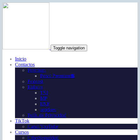
Toggle navigation
Inicio
Contactos
Premium
Penal Premium💲
Podcast
Enlaces
TSJ
MP
ENF
aepdaev
Polít. de Privacidad
TikTok
Canal YouTube
Cursos
CiberSeguridad