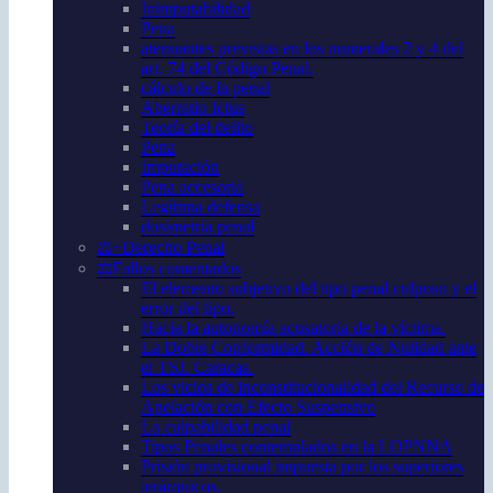
Inimputabilidad
Pena
atenuantes previstas en los numerales 2 y 4 del
art. 74 del Código Penal.
cálculo de la penal
Aberratio Ictus
Teoría del delito
Pena
Imputación
Pena accesoria
Legítima defensa
dosimetría penal
⚖️+Derecho Penal
⚖️Fallos comentados
El elemento subjetivo del tipo penal culposo y el
error del tipo.
Hacia la autonomía acusatoria de la víctima.
La Doble Conformidad. Acción de Nulidad ante
el TSJ. Caracas.
Los vicios de inconstitucionalidad del Recurso de
Apelación con Efecto Suspensivo
La culpabilidad penal
Tipos Penales contemplados en la LOPNNA
Prisión provisional impuesta por los superiores
jerárquicos.