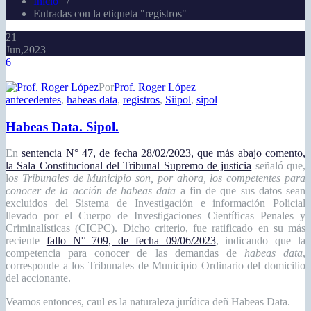
Inicio
/
Entradas con la etiqueta "registros"
21
Jun,2023
6
Por
Prof. Roger López
antecedentes
,
habeas data
,
registros
,
Siipol
,
sipol
Habeas Data. Sipol.
En
sentencia N° 47, de fecha 28/02/2023, que más abajo comento,
la Sala Constitucional del Tribunal Supremo de justicia
señaló que,
l
os Tribunales de Municipio son, por ahora, los competentes para
conocer de la acción de habeas data
a fin de que sus datos sean
excluidos del Sistema de Investigación e información Policial
llevado por el Cuerpo de Investigaciones Científicas Penales y
Criminalísticas (CICPC). Dicho criterio, fue ratificado en su más
reciente
fallo N° 709, de fecha 09/06/2023
, indicando que la
competencia para conocer de las demandas de
habeas data
,
corresponde a los Tribunales de Municipio Ordinario del domicilio
del accionante.
Veamos entonces, caul es la naturaleza jurídica deñ Habeas Data.