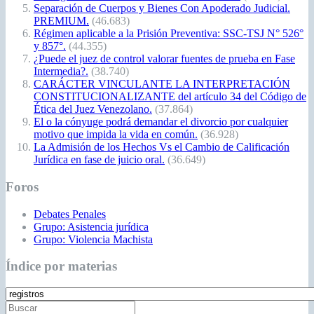
Separación de Cuerpos y Bienes Con Apoderado Judicial.
PREMIUM.
(46.683)
Régimen aplicable a la Prisión Preventiva: SSC-TSJ N° 526°
y 857°.
(44.355)
¿Puede el juez de control valorar fuentes de prueba en Fase
Intermedia?.
(38.740)
CARÁCTER VINCULANTE LA INTERPRETACIÓN
CONSTITUCIONALIZANTE del artículo 34 del Código de
Ética del Juez Venezolano.
(37.864)
El o la cónyuge podrá demandar el divorcio por cualquier
motivo que impida la vida en común.
(36.928)
La Admisión de los Hechos Vs el Cambio de Calificación
Jurídica en fase de juicio oral.
(36.649)
Foros
Debates Penales
Grupo: Asistencia jurídica
Grupo: Violencia Machista
Índice por materias