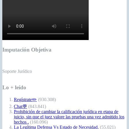
Imputación Objetiva
Soporte Jurídico
Lo + leído
Regístrate✏️
(930.308)
Chat💬
(843.841)
Prohibición de cambiar la calificación jurídica en etapa de
juicio, sin que el juez valore las pruebas una vez admitido los
hechos .
(160.096)
La Legítima Defensa Vs Estado de Necesidad.
(55.021)