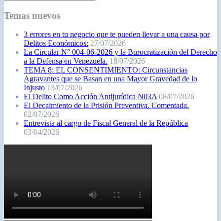
Temas nuevos
3 errores en tu negocio que te pueden llevar a una causa por
Delitos Económicos:
27/07/2026
La Circular N° 004-06-2026 y la Burocratización del Derecho
a la Defensa en Venezuela.
18/07/2026
TEMA 8: EL CONSENTIMIENTO: Circunstancias
Agravantes que se Basan en una Mayor Gravedad de lo
Injusto
13/07/2026
El Delito Como Acción Antijurídica N03A
08/07/2026
El Decaimiento de la Prisión Preventiva. Comentada.
02/07/2026
Entrevista al cargo de Fiscal General de la República
03/04/2026