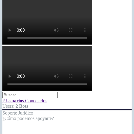
2 Usuarios
Conectados
Users:
2 Bots
Soporte Jurídico
¿Cómo podemos apoyarte?