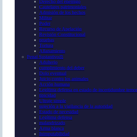
Derecho del enemigo
Cautelares patrimoniales
Admisión de los hechos
Militar
Poder
Recurso de Apelación
Revisión Constitucional
pruebas
Tortura
Allanamiento
Penal Sustantivo⚖️
Adulterio
cumplimiento del deber
Dolo eventual
Juicio contra los animales
Acción humana
Legítima defensa en estado de incertidumbre temor 
tipicidad
Ultraje simple
sujeción a la vigilancia de la autoridad
Estado de necesidad
Legítima defensa
malandrizado
Arma blanca
Inimputabilidad