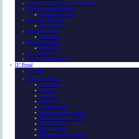
Intensivo Teoría General del Delito
Derecho Penal Superior
Foro de Postgrado
Programa Especial
Foro TE07…
Pregrado N03A
Foro n03a
Pregrado FS03A
Foro fs03a
Ver trabajos👀
Perfil Estudiantil👩‍🎓
D° Penal
Foros🗣️
Penal Adjetivo⚖️
Acusación
Amparo
confesión
nulidades
Sobreseimiento
Incongruencia negativa
Infraestructura racional
Notificaciones
Dolo eventual
Derechos de las víctima