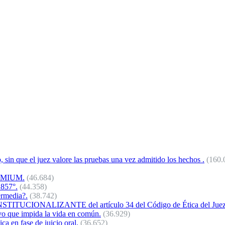
o, sin que el juez valore las pruebas una vez admitido los hechos .
(160.
REMIUM.
(46.684)
 857°.
(44.358)
ermedia?.
(38.742)
NALIZANTE del artículo 34 del Código de Ética del Juez 
vo que impida la vida en común.
(36.929)
a en fase de juicio oral.
(36.652)