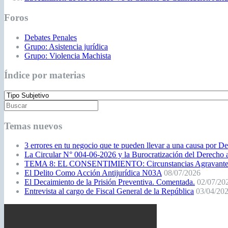
Foros
Debates Penales
Grupo: Asistencia jurídica
Grupo: Violencia Machista
Índice por materias
Temas nuevos
3 errores en tu negocio que te pueden llevar a una causa por D
La Circular N° 004-06-2026 y la Burocratización del Derecho 
TEMA 8: EL CONSENTIMIENTO: Circunstancias Agravantes qu
El Delito Como Acción Antijurídica N03A
08/07/2026
El Decaimiento de la Prisión Preventiva. Comentada.
02/07/20
Entrevista al cargo de Fiscal General de la República
03/04/20