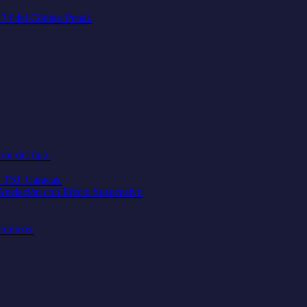
. 74 del Código Penal.
ror del tipo.
 TSJ. Caracas.
 Apelación con Efecto Suspensivo
árquicos.