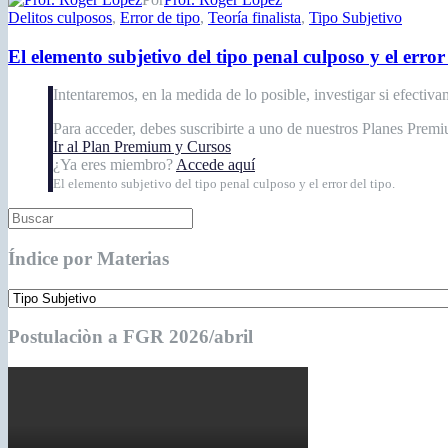
Delitos culposos
,
Error de tipo
,
Teoría finalista
,
Tipo Subjetivo
El elemento subjetivo del tipo penal culposo y el error 
Intentaremos, en la medida de lo posible, investigar si efectiva
Para acceder, debes suscribirte a uno de nuestros Planes Prem
Ir al Plan Premium y Cursos
¿Ya eres miembro?
Accede aquí
El elemento subjetivo del tipo penal culposo y el error del tipo.
Índice por Materias
Postulaciòn a FGR 2026/abril