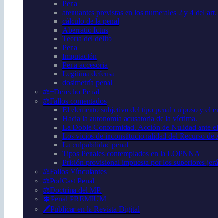
Pena
atenuantes previstas en los numerales 2 y 4 del art
cálculo de la penal
Aberratio Ictus
Teoría del delito
Pena
Imputación
Pena accesoria
Legítima defensa
dosimetría penal
⚖️+Derecho Penal
⚖️Fallos comentados
El elemento subjetivo del tipo penal culposo y el er
Hacia la autonomía acusatoria de la víctima.
La Doble Conformidad. Acción de Nulidad ante el
Los vicios de inconstitucionalidad del Recurso de
La culpabilidad penal
Tipos Penales contemplados en la LOPNNA
Prisión provisional impuesta por los superiores jer
⚖️Fallos Vínculantes
⚖️PodCast Penal
⚖️Doctrina del MP.
💲Penal PREMIUM
🖊️Publicar en la Revista Digital