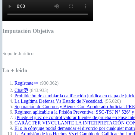
Imputación Objetiva
Soporte Jurídico
Lo + leído
Regístrate✏️
(930.362)
Chat💬
(843.933)
Prohibición de cambiar la calificación jurídica en etapa de juici
La Legítima Defensa Vs Estado de Necesidad.
(55.026)
Separación de Cuerpos y Bienes Con Apoderado Judicial. P
Régimen aplicable a la Prisión Preventiva: SSC-TSJ N° 526° y
¿Puede el juez de control valorar fuentes de prueba en Fase Int
CARÁCTER VINCULANTE LA INTERPRETACIÓN CONSTITUCIO
El o la cónyuge podrá demandar el divorcio por cualquier moti
La Admisión de los Hechos Vs el Cambio de Calificación Jurídic