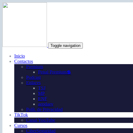
Toggle navigation
Inicio
Contactos
Premium
Penal Premium💲
Podcast
Enlaces
TSJ
MP
ENF
aepdaev
Polít. de Privacidad
TikTok
Canal YouTube
Cursos
CiberSeguridad