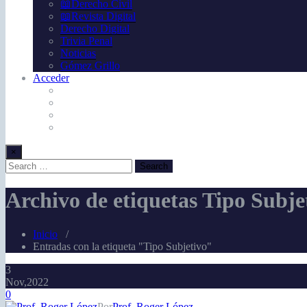
📖Derecho Civil
📖Revista Digital
Derecho Digital
Trivia Penal
Noticias
Gómez Grillo
Acceder
×
Archivo de etiquetas Tipo Subje
Inicio
/
Entradas con la etiqueta "Tipo Subjetivo"
3
Nov,2022
0
Por
Prof. Roger López