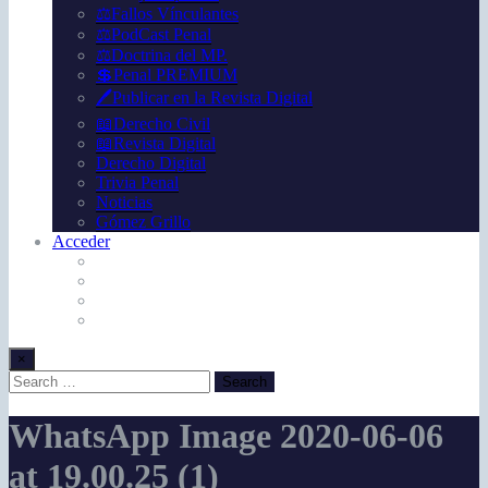
⚖️Fallos Vínculantes
⚖️PodCast Penal
⚖️Doctrina del MP.
💲Penal PREMIUM
🖊️Publicar en la Revista Digital
📖Derecho Civil
📖Revista Digital
Derecho Digital
Trivia Penal
Noticias
Gómez Grillo
Acceder
×
WhatsApp Image 2020-06-06
at 19.00.25 (1)