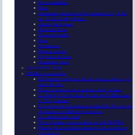
Inimputabilidad
Pena
atenuantes previstas en los numerales 2 y 4 del
art. 74 del Código Penal.
cálculo de la penal
Aberratio Ictus
Teoría del delito
Pena
Imputación
Pena accesoria
Legítima defensa
dosimetría penal
⚖️+Derecho Penal
⚖️Fallos comentados
El elemento subjetivo del tipo penal culposo y el
error del tipo.
Hacia la autonomía acusatoria de la víctima.
La Doble Conformidad. Acción de Nulidad ante
el TSJ. Caracas.
Los vicios de inconstitucionalidad del Recurso de
Apelación con Efecto Suspensivo
La culpabilidad penal
Tipos Penales contemplados en la LOPNNA
Prisión provisional impuesta por los superiores
jerárquicos.