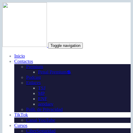
Toggle navigation
Inicio
Contactos
Premium
Penal Premium💲
Podcast
Enlaces
TSJ
MP
ENF
aepdaev
Polít. de Privacidad
TikTok
Canal YouTube
Cursos
CiberSeguridad