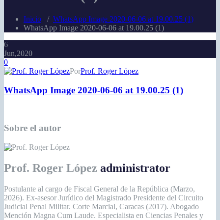
Inicio
/
WhatsApp Image 2020-06-06 at 19.00.25 (1)
WhatsApp Image 2020-06-06 at 19.00.25 (1)
6
Jun,2020
0
Por
Prof. Roger López
WhatsApp Image 2020-06-06 at 19.00.25 (1)
Sobre el autor
Prof. Roger López
administrator
Postulante al cargo de Fiscal General de la República (Marzo,
2026). Ex-asesor Jurídico del Magistrado Presidente del Circuito
Judicial Penal Militar. Corte Marcial, Caracas (2017). Abogado
Mención Magna Cum Laude. Especialista en Ciencias Penales y