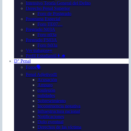
Intensivo Teoría General del Delito
Derecho Penal Superior
Foro de Postgrado
Programa Especial
Foro TE07…
Pregrado N03A
Foro n03a
Pregrado FS03A
Foro fs03a
Ver trabajos👀
Perfil Estudiantil👩‍🎓
D° Penal
Foros🗣️
Penal Adjetivo⚖️
Acusación
Amparo
confesión
nulidades
Sobreseimiento
Incongruencia negativa
Infraestructura racional
Notificaciones
Dolo eventual
Derechos de las víctima