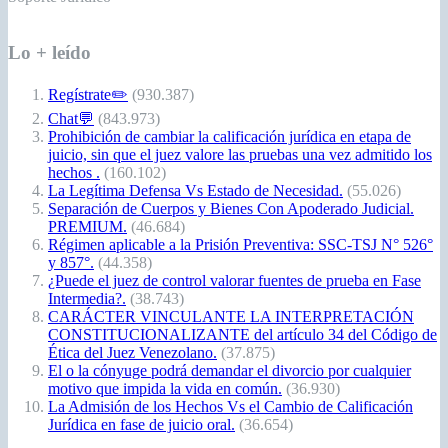
Lo + leído
Regístrate✏️
(930.387)
Chat💬
(843.973)
Prohibición de cambiar la calificación jurídica en etapa de
juicio, sin que el juez valore las pruebas una vez admitido los
hechos .
(160.102)
La Legítima Defensa Vs Estado de Necesidad.
(55.026)
Separación de Cuerpos y Bienes Con Apoderado Judicial.
PREMIUM.
(46.684)
Régimen aplicable a la Prisión Preventiva: SSC-TSJ N° 526°
y 857°.
(44.358)
¿Puede el juez de control valorar fuentes de prueba en Fase
Intermedia?.
(38.743)
CARÁCTER VINCULANTE LA INTERPRETACIÓN
CONSTITUCIONALIZANTE del artículo 34 del Código de
Ética del Juez Venezolano.
(37.875)
El o la cónyuge podrá demandar el divorcio por cualquier
motivo que impida la vida en común.
(36.930)
La Admisión de los Hechos Vs el Cambio de Calificación
Jurídica en fase de juicio oral.
(36.654)