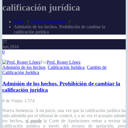
calificación jurídica
Inicio
/
Fallos Comentados
/
Admisión de los hechos. Prohibición de cambiar la
calificación jurídica
27
Jun,2016
0
Por
Prof. Roger López
Admisión de los hechos
,
Calificación Jurídica
,
Cambio de
Calificación Jurídica
Admisión de los hechos. Prohibición de cambiar la
calificación jurídica
# de Vistas:
1.574
Nueva Sentencia. A mi juicio, una vez que la calificación jurídica ha
sido admitida por el tribunal de control, y a su vez el acusado admite
los hechos,
si puede
la Corte de Apelaciones entrar a revisar la
calificación jurídica a través del recurso de apelación, pero