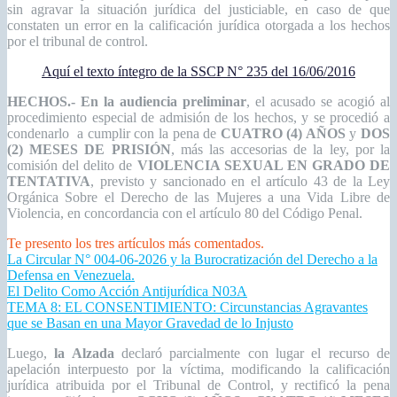
sin agravar la situación jurídica del justiciable, en caso de que
constaten un error en la calificación jurídica otorgada a los hechos
por el tribunal de control.
Aquí el texto íntegro de la SSCP N° 235 del 16/06/2016
HECHOS.-
En la audiencia preliminar
, el acusado se acogió al
procedimiento especial de admisión de los hechos, y se procedió a
condenarlo
a cumplir con la pena de
CUATRO (4) AÑOS
y
DOS
(2) MESES DE PRISIÓN
, más las accesorias de la ley, por la
comisión del delito de
VIOLENCIA SEXUAL EN GRADO DE
TENTATIVA
, previsto y sancionado en el artículo 43 de la Ley
Orgánica Sobre el Derecho de las Mujeres a una Vida Libre de
Violencia, en concordancia con el artículo 80 del Código Penal.
Te presento los tres artículos más comentados.
La Circular N° 004-06-2026 y la Burocratización del Derecho a la
Defensa en Venezuela.
El Delito Como Acción Antijurídica N03A
TEMA 8: EL CONSENTIMIENTO: Circunstancias Agravantes
que se Basan en una Mayor Gravedad de lo Injusto
Luego,
la Alzada
declaró parcialmente con lugar el recurso de
apelación interpuesto por la víctima, modificando la calificación
jurídica atribuida por el Tribunal de Control, y rectificó la pena