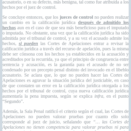
acusatorio, o en su defecto, más benigna, tal como fue atribuida a los
hechos por el juez de control.
Se concluye entonces, que los
jueces de control
no pueden realizar
un cambio en la calificación jurídica
después de admitido los
hechos
aun en el caso de que sea más beneficioso para el imputado
o imputada. No obstante, una vez que la calificación jurídica ha sido
admitida por el tribunal de control, y a su vez el acusado admite los
hechos,
si pueden
las Cortes de Apelaciones entrar a revisar la
calificación jurídica a través del recurso de apelación, pues la misma
debe
ser cónsona con los hechos ya establecidos en la acusación y
acreditados por la recurrida, ya que el principio de congruencia entre
sentencia y acusación, es la garantía para el acusado de no ser
condenado por un precepto penal distinto del invocado en el libeblo
acusatorio. Se aclara que, lo que no pueden hacer las Cortes de
Apelaciones es agravar la situación jurídica del justiciable, en caso
de que constaten un error en la calificación jurídica otorgada a los
hechos por el tribunal de control, cuya nueva calificación jurídica
aumentaría la pena impuesta, según se explica
infra
, en el punto
“Segundo”.
Además, la Sala Penal ratificó el criterio según el cual, las Cortes de
Apelaciones no pueden valorar pruebas por cuanto ello solo
corresponde al juez de juicio, señalando que
“… las Cortes de
Apelaciones no tienen competencia para valorar pruebas ni para