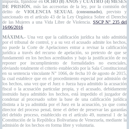
impuesta, fijándose en
OCHO (8) AÑOS
y
CUATRO (4) MESES
DE PRISIÓN
, más las accesorias de la ley, por la comisión del
delito de
VIOLENCIA SEXUAL (consumado)
, previsto y
sancionado en el artículo 43 de la Ley Orgánica Sobre el Derecho
de las Mujeres a una Vida Libre de Violencia.
SSCP N° 235 del
16/06/2016
MÁXIMA.-
Una vez que la calificación jurídica ha sido admitida
por el tribunal de control, y a su vez el acusado admite los hechos,
no puede la Corte de Apelaciones entrar a revisar la calificación
jurídica a través del recurso de apelación, so pretexto de que se
fundamentó en los hechos acreditados y bajo la justificación de no
reponer por incumplimiento de formalidades no esenciales,
obviando totalmente el criterio establecido por la Sala Constitucional
en su sentencia vinculante N° 1066, de fecha 10 de agosto de 2015,
la cual establece que en el procedimiento especial por admisión de
los hechos, una vez que el Juez o Jueza haya admitido la acusación
fiscal o la acusación particular propia, y el acusado, debidamente
instruido haya admitido los hechos, está impedido el juzgador de
condenar al procesado sobre la base de una calificación jurídica
distinta a la ya admitida por el Juez en la acusación, ya que como
director del proceso penal, tiene el deber de preservar las garantías
del debido proceso, establecido en el artículo 49, numeral 1 de la
Constitución de la República Bolivariana de Venezuela, mediante la
admisión de los hechos en forma libre y voluntaria.