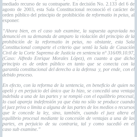
mediado recurso de su contraparte. En decisión No. 2.133 del 6 de
agosto de 2003, esta Sala Constitucional reconoció el carácter de
orden público del principio de prohibición de
reformatio in peius,
al
exponer:
“Ahora bien, en el caso sub examine, la supuesta agraviada no
denunció en su demanda de amparo la violación del principio de la
prohibición de la reformatio in peius, no obstante, esta Sala
Constitucional comparte el criterio que sentó la Sala de Casación
Civil de la Corte Suprema de Justicia en sentencia n° 316/09.10.97,
(Caso: Alfredo Enrique Morales López), en cuanto a que dicho
principio es de orden público en tanto que se conecta con la
garantía constitucional del derecho a la defensa y, por ende, con el
debido proceso.
En efecto, con la reforma de la sentencia, en beneficio de quien no
apeló y en perjuicio del único que lo hizo, se concedió una ventaja
indebida a una de las partes y se rompió con el equilibrio procesal,
lo cual apareja indefensión ya que ésta no sólo se produce cuando
el juez priva o limita a alguna de las partes de los medios o recursos
que le concede la ley, sino, también, cuando el juez altera el
equilibrio procesal mediante la concesión de ventajas a una de las
partes, en perjuicio de su contraria, tal y como sucedió en el
caso sub examine.”