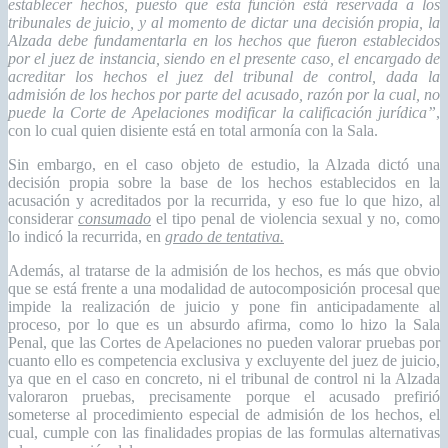
establecer hechos, puesto que esta función está reservada a los
tribunales de juicio, y al momento de dictar una decisión propia, la
Alzada debe fundamentarla en los hechos que fueron establecidos
por el juez de instancia, siendo en el presente caso, el encargado de
acreditar los hechos el juez del tribunal de control, dada la
admisión de los hechos por parte del acusado, razón por la cual, no
puede la Corte de Apelaciones modificar la calificación jurídica”
,
con lo cual quien disiente está en total armonía con la Sala.
Sin embargo, en el caso objeto de estudio, la Alzada dictó una
decisión propia sobre la base de los hechos establecidos en la
acusación y acreditados por la recurrida, y eso fue lo que hizo, al
considerar
consumado
el tipo penal de violencia sexual y no, como
lo indicó la recurrida, en
grado de tentativa.
Además, al tratarse de la admisión de los hechos, es más que obvio
que se está frente a una modalidad de autocomposición procesal que
impide la realización de juicio y pone fin anticipadamente al
proceso, por lo que es un absurdo afirma, como lo hizo la Sala
Penal, que las Cortes de Apelaciones no pueden valorar pruebas por
cuanto ello es competencia exclusiva y excluyente del juez de juicio,
ya que en el caso en concreto, ni el tribunal de control ni la Alzada
valoraron pruebas, precisamente porque el acusado prefirió
someterse al procedimiento especial de admisión de los hechos, el
cual, cumple con las finalidades propias de las formulas alternativas