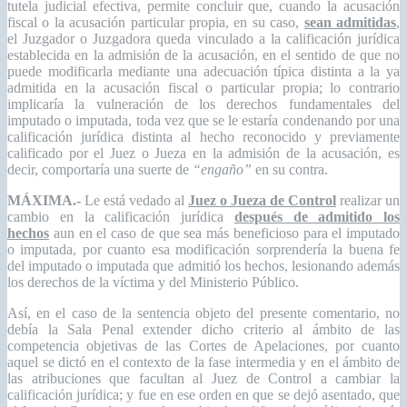
tutela judicial efectiva, permite concluir que, cuando la acusación
fiscal o la acusación particular propia, en su caso,
sean admitidas
,
el Juzgador o Juzgadora queda vinculado a la calificación jurídica
establecida en la admisión de la acusación, en el sentido de que no
puede modificarla mediante una adecuación típica distinta a la ya
admitida en la acusación fiscal o particular propia; lo contrario
implicaría la vulneración de los derechos fundamentales del
imputado o imputada, toda vez que se le estaría condenando por una
calificación jurídica distinta al hecho reconocido y previamente
calificado por el Juez o Jueza en la admisión de la acusación, es
decir, comportaría una suerte de
“engaño”
en su contra.
MÁXIMA.-
Le está vedado al
Juez o Jueza de Control
realizar un
cambio en la calificación jurídica
después de admitido los
hechos
aun en el caso de que sea más beneficioso para el imputado
o imputada, por cuanto esa modificación sorprendería la buena fe
del imputado o imputada que admitió los hechos, lesionando además
los derechos de la víctima y del Ministerio Público.
Así, en el caso de la sentencia objeto del presente comentario, no
debía la Sala Penal extender dicho criterio al ámbito de las
competencia objetivas de las Cortes de Apelaciones, por cuanto
aquel se dictó en el contexto de la fase intermedia y en el ámbito de
las atribuciones que facultan al Juez de Control a cambiar la
calificación jurídica; y fue en ese orden en que se dejó asentado, que