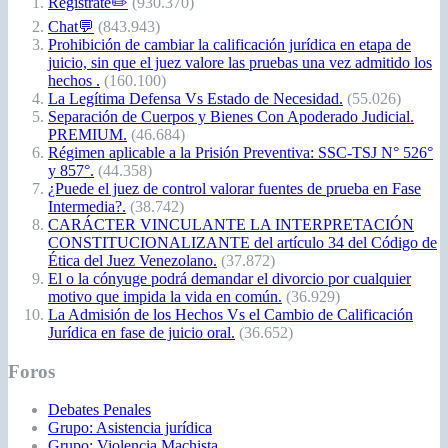
Regístrate✏️
(930.370)
Chat💬
(843.943)
Prohibición de cambiar la calificación jurídica en etapa de
juicio, sin que el juez valore las pruebas una vez admitido los
hechos .
(160.100)
La Legítima Defensa Vs Estado de Necesidad.
(55.026)
Separación de Cuerpos y Bienes Con Apoderado Judicial.
PREMIUM.
(46.684)
Régimen aplicable a la Prisión Preventiva: SSC-TSJ N° 526°
y 857°.
(44.358)
¿Puede el juez de control valorar fuentes de prueba en Fase
Intermedia?.
(38.742)
CARÁCTER VINCULANTE LA INTERPRETACIÓN
CONSTITUCIONALIZANTE del artículo 34 del Código de
Ética del Juez Venezolano.
(37.872)
El o la cónyuge podrá demandar el divorcio por cualquier
motivo que impida la vida en común.
(36.929)
La Admisión de los Hechos Vs el Cambio de Calificación
Jurídica en fase de juicio oral.
(36.652)
Foros
Debates Penales
Grupo: Asistencia jurídica
Grupo: Violencia Machista