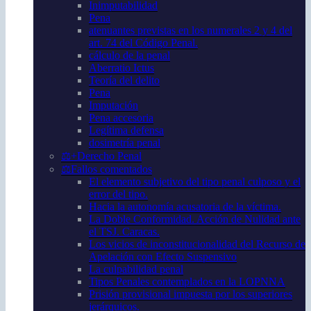
Inimputabilidad
Pena
atenuantes previstas en los numerales 2 y 4 del
art. 74 del Código Penal.
cálculo de la penal
Aberratio Ictus
Teoría del delito
Pena
Imputación
Pena accesoria
Legítima defensa
dosimetría penal
⚖️+Derecho Penal
⚖️Fallos comentados
El elemento subjetivo del tipo penal culposo y el
error del tipo.
Hacia la autonomía acusatoria de la víctima.
La Doble Conformidad. Acción de Nulidad ante
el TSJ. Caracas.
Los vicios de inconstitucionalidad del Recurso de
Apelación con Efecto Suspensivo
La culpabilidad penal
Tipos Penales contemplados en la LOPNNA
Prisión provisional impuesta por los superiores
jerárquicos.