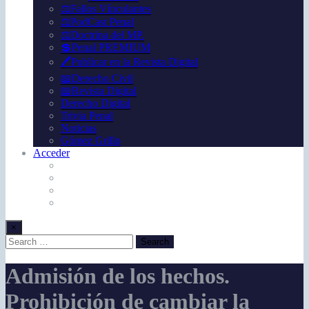
⚖️Fallos Vínculantes
⚖️PodCast Penal
⚖️Doctrina del MP.
💲Penal PREMIUM
🖊️Publicar en la Revista Digital
📖Derecho Civil
📖Revista Digital
Derecho Digital
Trivia Penal
Noticias
Gómez Grillo
Acceder
×
Admisión de los hechos.
Prohibición de cambiar la