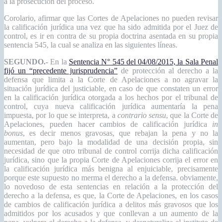
a la prosecución del proceso.
Corolario, afirmar que las Cortes de Apelaciones no pueden revisar
la calificación jurídica una vez que ha sido admitida por el Juez de
control, es ir en contra de su propia doctrina asentada en su propia
sentencia 545, la cual se analiza en las siguientes líneas.
SEGUNDO.-
En la
Sentencia N° 545 del 04/08/2015, la Sala Penal
fijó un “precedente jurisprudencia”
de protección al derecho a la
defensa que limita a la Corte de Apelaciones a no agravar la
situación jurídica del justiciable, en caso de que constaten un error
en la calificación jurídica otorgada a los hechos por el tribunal de
control, cuya nueva calificación jurídica aumentaría la pena
impuesta, por lo que se interpreta, a
contrario sensu
, que la Corte de
Apelaciones, pueden hacer cambios de calificación jurídica
in
bonus
, es decir menos gravosas, que rebajan la pena y no la
aumentan, pero bajo la modalidad de una decisión propia, sin
necesidad de que otro tribunal de control corrija dicha calificación
jurídica, sino que la propia Corte de Apelaciones corrija el error en
la calificación jurídica más benigna al enjuiciable, precisamente
porque este supuesto no merma el derecho a la defensa. obviamente,
lo novedoso de esta sentencias en relación a la protección del
derecho a la defensa, es que, la Corte de Apelaciones, en los casos
de cambios de calificación jurídica a delitos más gravosos que los
admitidos por los acusados y que conllevan a un aumento de la