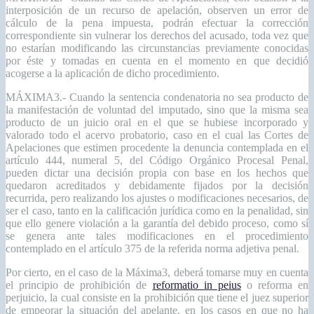
interposición de un recurso de apelación, observen un error de
cálculo de la pena impuesta, podrán efectuar la corrección
correspondiente sin vulnerar los derechos del acusado, toda vez que
no estarían modificando las circunstancias previamente conocidas
por éste y tomadas en cuenta en el momento en que decidió
acogerse a la aplicación de dicho procedimiento.
MÁXIMA3.- Cuando la sentencia condenatoria no sea producto de
la manifestación de voluntad del imputado, sino que la misma sea
producto de un juicio oral en el que se hubiese incorporado y
valorado todo el acervo probatorio, caso en el cual las Cortes de
Apelaciones que estimen procedente la denuncia contemplada en el
artículo 444, numeral 5, del Código Orgánico Procesal Penal,
pueden dictar una decisión propia con base en los hechos que
quedaron acreditados y debidamente fijados por la decisión
recurrida, pero realizando los ajustes o modificaciones necesarios, de
ser el caso, tanto en la calificación jurídica como en la penalidad, sin
que ello genere violación a la garantía del debido proceso, como sí
se genera ante tales modificaciones en el procedimiento
contemplado en el artículo 375 de la referida norma adjetiva penal.
Por cierto, en el caso de la Máxima3, deberá tomarse muy en cuenta
el principio de prohibición de
reformatio in peius
o reforma en
perjuicio, la cual consiste en la prohibición que tiene el juez superior
de empeorar la situación del apelante, en los casos en que no ha