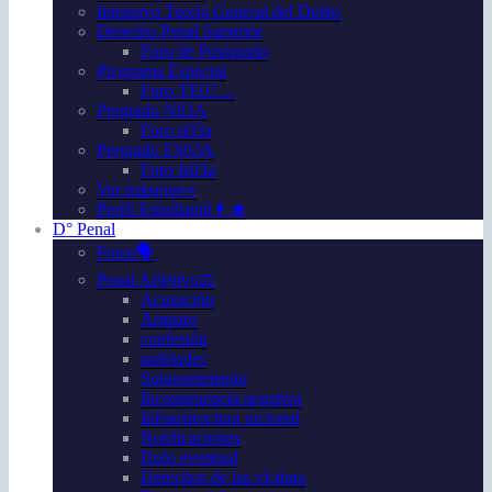
Intensivo Teoría General del Delito
Derecho Penal Superior
Foro de Postgrado
Programa Especial
Foro TE07…
Pregrado N03A
Foro n03a
Pregrado FS03A
Foro fs03a
Ver trabajos👀
Perfil Estudiantil👩‍🎓
D° Penal
Foros🗣️
Penal Adjetivo⚖️
Acusación
Amparo
confesión
nulidades
Sobreseimiento
Incongruencia negativa
Infraestructura racional
Notificaciones
Dolo eventual
Derechos de las víctima