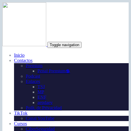
Toggle navigation
Inicio
Contactos
Premium
Penal Premium💲
Podcast
Enlaces
TSJ
MP
ENF
aepdaev
Polít. de Privacidad
TikTok
Canal YouTube
Cursos
CiberSeguridad