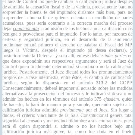
el Juez de Control no puede cambiar la calificación jurídica después
de admitida la acusación fiscal o de la víctima, precisamente para no
sorprender la buena fe del imputado; diríamos más bien, para no
sorprender la buena fe de quienes ostentan su condición de partes
acusadoras, pues sería contrario a la correcta marcha del proceso
dejar
condicionada
la admisión de los hechos a una calificación más
benigna o provechosa para el imputado. Por lo tanto, por razones de
certeza y seguridad jurídica, en el desarrollo de la audiencia
preliminar tomará primero el derecho de palabra el Fiscal del MP,
luego la Víctima, después el imputado (si desea declarar), y
posteriormente la Defensa: y será allí, en ese debate
inter partes
en
que éstos expondrán sus respectivos argumentos y será el Juez de
Control quien finalmente determinará si cambia o no la calificación
jurídica. Posteriormente, el Juez dictará todos los pronunciamientos
propios de la fase intermedia, entre éstos, el cambio de calificación
jurídica, según lo dispuesto en el artículo
313.2
del COPP.
Consecuencialmente, deberá imponer al acusado sobre las medidas
alternativas a la prosecución del proceso y le indicará si desea o no
admitir los hechos en los términos del artículo 375
ejusdem
, quien
de hacerlo, lo hará de manera pura y simple, quedando sujeto a la
calificación jurídica admitida
previamente
por el Juez. Sin lugar a
dudas, el criterio vinculante de la Sala Constitucional genera total
seguridad al acusado y menos incertidumbre a sus contrapartes, pues
será él quien dispondrá si admite o no los hechos bajo una
calificación jurídica más grave, tal como fue dada en el libelo