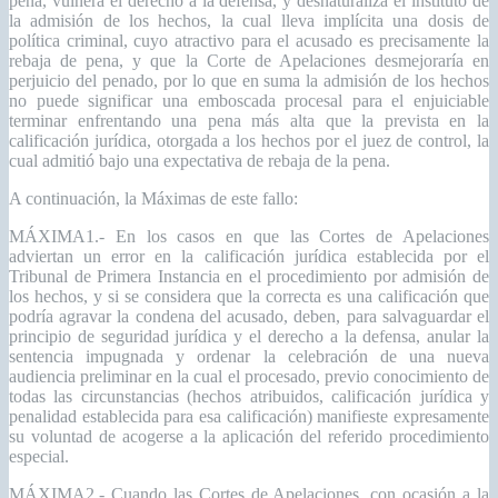
pena, vulnera el derecho a la defensa, y desnaturaliza el instituto de
la admisión de los hechos, la cual lleva implícita una dosis de
política criminal, cuyo atractivo para el acusado es precisamente la
rebaja de pena, y que la Corte de Apelaciones desmejoraría en
perjuicio del penado, por lo que en suma la admisión de los hechos
no puede significar una emboscada procesal para el enjuiciable
terminar enfrentando una pena más alta que la prevista en la
calificación jurídica, otorgada a los hechos por el juez de control, la
cual admitió bajo una expectativa de rebaja de la pena.
A continuación, la Máximas de este fallo:
MÁXIMA1.- En los casos en que las Cortes de Apelaciones
adviertan un error en la calificación jurídica establecida por el
Tribunal de Primera Instancia en el procedimiento por admisión de
los hechos, y si se considera que la correcta es una calificación que
podría agravar la condena del acusado, deben, para salvaguardar el
principio de seguridad jurídica y el derecho a la defensa, anular la
sentencia impugnada y ordenar la celebración de una nueva
audiencia preliminar en la cual el procesado, previo conocimiento de
todas las circunstancias (hechos atribuidos, calificación jurídica y
penalidad establecida para esa calificación) manifieste expresamente
su voluntad de acogerse a la aplicación del referido procedimiento
especial.
MÁXIMA2.- Cuando las Cortes de Apelaciones, con ocasión a la