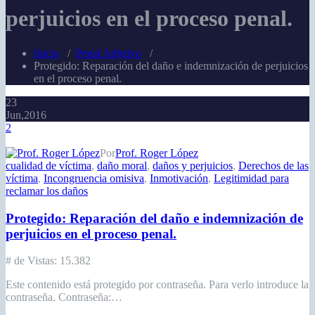
perjuicios en el proceso penal.
Inicio
/
Penal Adjetivo
/
Protegido: Reparación del daño e indemnización de perjuicios
en el proceso penal.
23
Jun,2016
2
Por
Prof. Roger López
cualidad de víctima
,
daño moral
,
daños y perjuicios
,
Derechos de las
víctima
,
Incongruencia omisiva
,
Inmotivación
,
Legitimidad para
reclamar los daños
Protegido: Reparación del daño e indemnización de
perjuicios en el proceso penal.
# de Vistas:
15.382
Este contenido está protegido por contraseña. Para verlo introduce la
contraseña. Contraseña:…