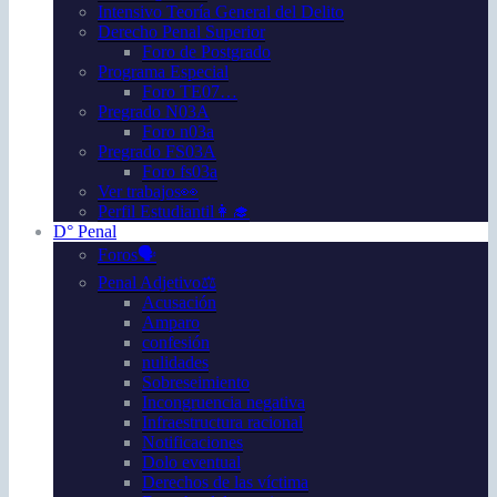
Intensivo Teoría General del Delito
Derecho Penal Superior
Foro de Postgrado
Programa Especial
Foro TE07…
Pregrado N03A
Foro n03a
Pregrado FS03A
Foro fs03a
Ver trabajos👀
Perfil Estudiantil👩‍🎓
D° Penal
Foros🗣️
Penal Adjetivo⚖️
Acusación
Amparo
confesión
nulidades
Sobreseimiento
Incongruencia negativa
Infraestructura racional
Notificaciones
Dolo eventual
Derechos de las víctima