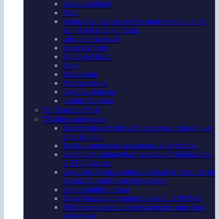
Inimputabilidad
Pena
atenuantes previstas en los numerales 2 y 4 del
art. 74 del Código Penal.
cálculo de la penal
Aberratio Ictus
Teoría del delito
Pena
Imputación
Pena accesoria
Legítima defensa
dosimetría penal
⚖️+Derecho Penal
⚖️Fallos comentados
El elemento subjetivo del tipo penal culposo y el
error del tipo.
Hacia la autonomía acusatoria de la víctima.
La Doble Conformidad. Acción de Nulidad ante
el TSJ. Caracas.
Los vicios de inconstitucionalidad del Recurso de
Apelación con Efecto Suspensivo
La culpabilidad penal
Tipos Penales contemplados en la LOPNNA
Prisión provisional impuesta por los superiores
jerárquicos.