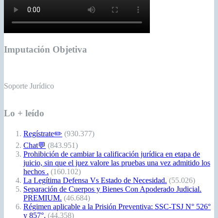
Imputación Objetiva
Soporte Jurídico
Lo + leído
Regístrate✏️
(930.377)
Chat💬
(843.951)
Prohibición de cambiar la calificación jurídica en etapa de
juicio, sin que el juez valore las pruebas una vez admitido los
hechos .
(160.102)
La Legítima Defensa Vs Estado de Necesidad.
(55.026)
Separación de Cuerpos y Bienes Con Apoderado Judicial.
PREMIUM.
(46.684)
Régimen aplicable a la Prisión Preventiva: SSC-TSJ N° 526°
y 857°.
(44.358)