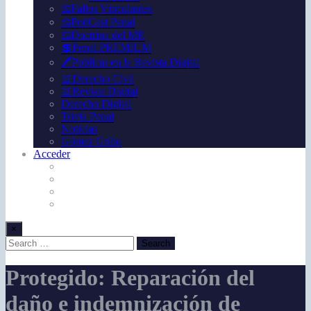
⚖️Fallos Vínculantes
⚖️PodCast Penal
⚖️Doctrina del MP.
💲Penal PREMIUM
🖊️Publicar en la Revista Digital
📖Derecho Civil
📖Revista Digital
Derecho Digital
Trivia Penal
Noticias
Gómez Grillo
Acceder
×
Protegido: Reparación del
daño e indemnización de