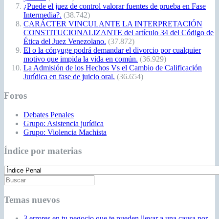
¿Puede el juez de control valorar fuentes de prueba en Fase
Intermedia?.
(38.742)
CARÁCTER VINCULANTE LA INTERPRETACIÓN
CONSTITUCIONALIZANTE del artículo 34 del Código de
Ética del Juez Venezolano.
(37.872)
El o la cónyuge podrá demandar el divorcio por cualquier
motivo que impida la vida en común.
(36.929)
La Admisión de los Hechos Vs el Cambio de Calificación
Jurídica en fase de juicio oral.
(36.654)
Foros
Debates Penales
Grupo: Asistencia jurídica
Grupo: Violencia Machista
Índice por materias
Temas nuevos
3 errores en tu negocio que te pueden llevar a una causa por