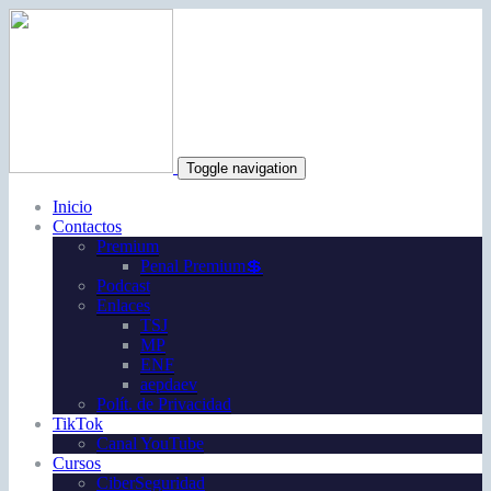
Toggle navigation
Inicio
Contactos
Premium
Penal Premium💲
Podcast
Enlaces
TSJ
MP
ENF
aepdaev
Polít. de Privacidad
TikTok
Canal YouTube
Cursos
CiberSeguridad