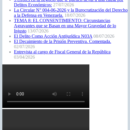
Delitos Económicos:
27/07/2026
La Circular N° 004-06-2026 y la Burocratización del Derecho
a la Defensa en Venezuela.
18/07/2026
TEMA 8: EL CONSENTIMIENTO: Circunstancias
Agravantes que se Basan en una Mayor Gravedad de lo
Injusto
13/07/2026
El Delito Como Acción Antijurídica N03A
08/07/2026
El Decaimiento de la Prisión Preventiva. Comentada.
02/07/2026
Entrevista al cargo de Fiscal General de la República
03/04/2026