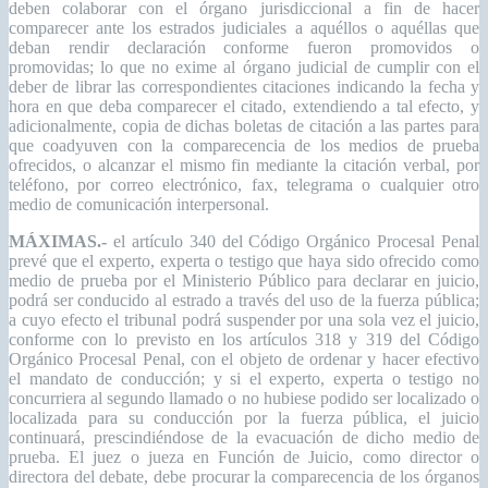
deben colaborar con el órgano jurisdiccional a fin de hacer
comparecer ante los estrados judiciales a aquéllos o aquéllas que
deban rendir declaración conforme fueron promovidos o
promovidas; lo que no exime al órgano judicial de cumplir con el
deber de librar las correspondientes citaciones indicando la fecha y
hora en que deba comparecer el citado, extendiendo a tal efecto, y
adicionalmente, copia de dichas boletas de citación a las partes para
que coadyuven con la comparecencia de los medios de prueba
ofrecidos, o alcanzar el mismo fin mediante la citación verbal, por
teléfono, por correo electrónico, fax, telegrama o cualquier otro
medio de comunicación interpersonal.
MÁXIMAS.-
el artículo 340 del Código Orgánico Procesal Penal
prevé que el experto, experta o testigo que haya sido ofrecido como
medio de prueba por el Ministerio Público para declarar en juicio,
podrá ser conducido al estrado a través del uso de la fuerza pública;
a cuyo efecto el tribunal podrá suspender por una sola vez el juicio,
conforme con lo previsto en los artículos 318 y 319 del Código
Orgánico Procesal Penal, con el objeto de ordenar y hacer efectivo
el mandato de conducción; y si el experto, experta o testigo no
concurriera al segundo llamado o no hubiese podido ser localizado o
localizada para su conducción por la fuerza pública, el juicio
continuará, prescindiéndose de la evacuación de dicho medio de
prueba. El juez o jueza en Función de Juicio, como director o
directora del debate, debe procurar la comparecencia de los órganos