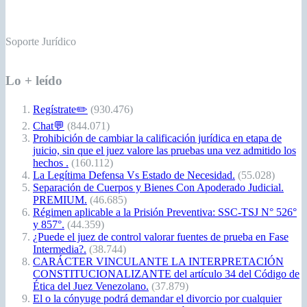
Soporte Jurídico
Lo + leído
Regístrate✏️
(930.476)
Chat💬
(844.071)
Prohibición de cambiar la calificación jurídica en etapa de
juicio, sin que el juez valore las pruebas una vez admitido los
hechos .
(160.112)
La Legítima Defensa Vs Estado de Necesidad.
(55.028)
Separación de Cuerpos y Bienes Con Apoderado Judicial.
PREMIUM.
(46.685)
Régimen aplicable a la Prisión Preventiva: SSC-TSJ N° 526°
y 857°.
(44.359)
¿Puede el juez de control valorar fuentes de prueba en Fase
Intermedia?.
(38.744)
CARÁCTER VINCULANTE LA INTERPRETACIÓN
CONSTITUCIONALIZANTE del artículo 34 del Código de
Ética del Juez Venezolano.
(37.879)
El o la cónyuge podrá demandar el divorcio por cualquier