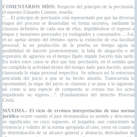
COMENTARIOS MÍOS
: Respecto del principio de la preclusión,
el maestro Eduardo Couture, enseña:
“… El principio de preclusión está representado por que las diversas
etapas del proceso se desarrollan en forma sucesiva, mediante la
clausura definitiva de cada una de ellas, impidiéndose el regreso a
etapas y momentos procesales ya extinguidos y consumados… Así,
el no apelar dentro del término opera la extinción de esa facultad
procesal; la no producción de la prueba en tiempo agota la
posibilidad de hacerlo posteriormente; la falta de alegación o de
expresión de agravios en el tiempo fijado impide hacerlo más tarde.
En todos estos casos se dice que hay preclusión, en el sentido que
no cumplida la actividad dentro del tiempo dado para hacerlo, queda
clausurada la etapa procesal respectiva. Se subraya así la estructura
articulada del juicio a que se ha hecho alusión. Transcurrida la
oportunidad, la etapa del juicio se clausura y se pasa a la siguiente,
tal como si una especie de compuerta se cerrara tras los actos
impidiendo su regreso…”. (Fundamentos del derecho Procesal
Civil).
MÁXIMA.-
El vicio de errónea interpretación de una norma
jurídica
ocurre cuando el juez desnaturaliza su sentido y desconoce
su significado, en cuyo supuesto, el juzgador, aun conociendo la
existencia y validez de la norma apropiada al caso, yerra en cuanto a
la determinación de su alcance general y abstracto, derivándose de