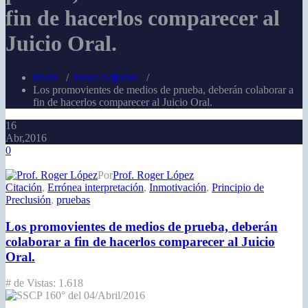
fin de hacerlos comparecer al
Juicio Oral.
Inicio
/
Penal Adjetivo
/
Los promovientes de medios de prueba, deberán colaborar a
fin de hacerlos comparecer al Juicio Oral.
16
Abr,2016
0
Por
Prof. Roger López
Citación
,
Errónea interpretación
,
Inmotivación
,
Principio de
Preclusión
,
pruebas
Los promovientes de medios de prueba, deberán
colaborar a fin de hacerlos comparecer al Juicio
Oral.
# de Vistas:
1.618