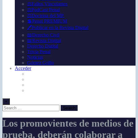
⚖️Fallos Vínculantes
⚖️PodCast Penal
⚖️Doctrina del MP.
💲Penal PREMIUM
🖊️Publicar en la Revista Digital
📖Derecho Civil
📖Revista Digital
Derecho Digital
Trivia Penal
Noticias
Gómez Grillo
Acceder
×
Los promovientes de medios de
prueba, deberán colaborar a