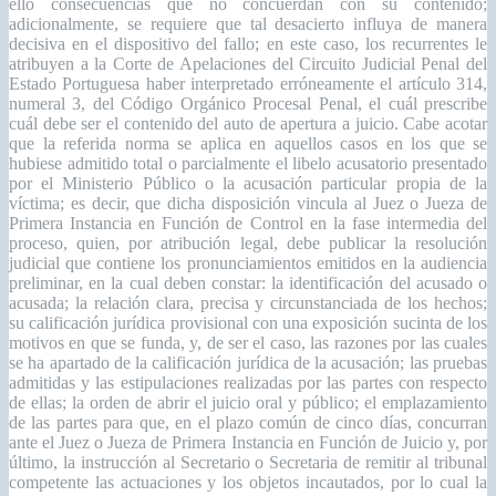
ello consecuencias que no concuerdan con su contenido;
adicionalmente, se requiere que tal desacierto influya de manera
decisiva en el dispositivo del fallo; en este caso, los recurrentes le
atribuyen a la Corte de Apelaciones del Circuito Judicial Penal del
Estado Portuguesa haber interpretado erróneamente el artículo 314,
numeral 3, del Código Orgánico Procesal Penal, el cuál prescribe
cuál debe ser el contenido del auto de apertura a juicio. Cabe acotar
que la referida norma se aplica en aquellos casos en los que se
hubiese admitido total o parcialmente el libelo acusatorio presentado
por el Ministerio Público o la acusación particular propia de la
víctima; es decir, que dicha disposición vincula al Juez o Jueza de
Primera Instancia en Función de Control en la fase intermedia del
proceso, quien, por atribución legal, debe publicar la resolución
judicial que contiene los pronunciamientos emitidos en la audiencia
preliminar, en la cual deben constar: la identificación del acusado o
acusada; la relación clara, precisa y circunstanciada de los hechos;
su calificación jurídica provisional con una exposición sucinta de los
motivos en que se funda, y, de ser el caso, las razones por las cuales
se ha apartado de la calificación jurídica de la acusación; las pruebas
admitidas y las estipulaciones realizadas por las partes con respecto
de ellas; la orden de abrir el juicio oral y público; el emplazamiento
de las partes para que, en el plazo común de cinco días, concurran
ante el Juez o Jueza de Primera Instancia en Función de Juicio y, por
último, la instrucción al Secretario o Secretaria de remitir al tribunal
competente las actuaciones y los objetos incautados, por lo cual la