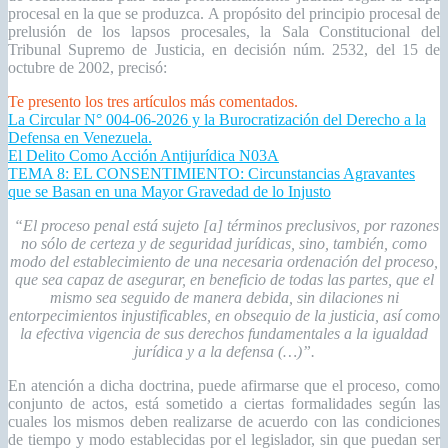
procesal en la que se produzca. A propósito del principio procesal de
prelusión de los lapsos procesales, la Sala Constitucional del
Tribunal Supremo de Justicia, en decisión núm. 2532, del 15 de
octubre de 2002, precisó:
Te presento los tres artículos más comentados.
La Circular N° 004-06-2026 y la Burocratización del Derecho a la
Defensa en Venezuela.
El Delito Como Acción Antijurídica N03A
TEMA 8: EL CONSENTIMIENTO: Circunstancias Agravantes
que se Basan en una Mayor Gravedad de lo Injusto
“El proceso penal está sujeto [a] términos preclusivos, por razones
no sólo de certeza y de seguridad jurídicas, sino, también, como
modo del establecimiento de una necesaria ordenación del proceso,
que sea capaz de asegurar, en beneficio de todas las partes, que el
mismo sea seguido de manera debida, sin dilaciones ni
entorpecimientos injustificables, en obsequio de la justicia, así como
la efectiva vigencia de sus derechos fundamentales a la igualdad
jurídica y a la defensa (…)”.
En atención a dicha doctrina, puede afirmarse que el proceso, como
conjunto de actos, está sometido a ciertas formalidades según las
cuales los mismos deben realizarse de acuerdo con las condiciones
de tiempo y modo establecidas por el legislador, sin que puedan ser