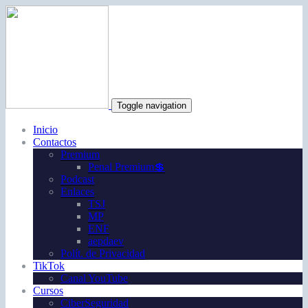
Toggle navigation
Inicio
Contactos
Premium
Penal Premium💲
Podcast
Enlaces
TSJ
MP
ENF
aepdaev
Polít. de Privacidad
TikTok
Canal YouTube
Cursos
CiberSeguridad