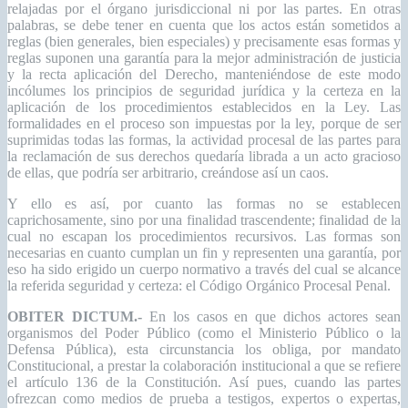
relajadas por el órgano jurisdiccional ni por las partes. En otras
palabras, se debe tener en cuenta que los actos están sometidos a
reglas (bien generales, bien especiales) y precisamente esas formas y
reglas suponen una garantía para la mejor administración de justicia
y la recta aplicación del Derecho, manteniéndose de este modo
incólumes los principios de seguridad jurídica y la certeza en la
aplicación de los procedimientos establecidos en la Ley. Las
formalidades en el proceso son impuestas por la ley, porque de ser
suprimidas todas las formas, la actividad procesal de las partes para
la reclamación de sus derechos quedaría librada a un acto gracioso
de ellas, que podría ser arbitrario, creándose así un caos.
Y ello es así, por cuanto las formas no se establecen
caprichosamente, sino por una finalidad trascendente; finalidad de la
cual no escapan los procedimientos recursivos. Las formas son
necesarias en cuanto cumplan un fin y representen una garantía, por
eso ha sido erigido un cuerpo normativo a través del cual se alcance
la referida seguridad y certeza: el Código Orgánico Procesal Penal.
OBITER DICTUM.-
En los casos en que dichos actores sean
organismos del Poder Público (como el Ministerio Público o la
Defensa Pública), esta circunstancia los obliga, por mandato
Constitucional, a prestar la colaboración institucional a que se refiere
el artículo 136 de la Constitución. Así pues, cuando las partes
ofrezcan como medios de prueba a testigos, expertos o expertas,