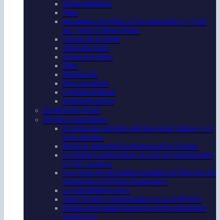
Inimputabilidad
Pena
atenuantes previstas en los numerales 2 y 4 del
art. 74 del Código Penal.
cálculo de la penal
Aberratio Ictus
Teoría del delito
Pena
Imputación
Pena accesoria
Legítima defensa
dosimetría penal
⚖️+Derecho Penal
⚖️Fallos comentados
El elemento subjetivo del tipo penal culposo y el
error del tipo.
Hacia la autonomía acusatoria de la víctima.
La Doble Conformidad. Acción de Nulidad ante
el TSJ. Caracas.
Los vicios de inconstitucionalidad del Recurso de
Apelación con Efecto Suspensivo
La culpabilidad penal
Tipos Penales contemplados en la LOPNNA
Prisión provisional impuesta por los superiores
jerárquicos.