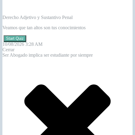
Derecho Adjetivo y Sustantivo Penal
Veamos que tan altos son tus conocimientos
Start Quiz
10/08/2026 3:28 AM
Cerrar
Ser Abogado implica ser estudiante por siempre