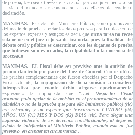
de prueba, bien sea a través de la citación por cualquier medio o por
la vía del mandato de conducción a los efectos de rendir su
declaración.
MÁXIMAS
.- Es deber del Ministerio Público, como promovente
del medio de prueba, aportar los datos precisos para la ubicación de
los expertos, expertas y testigos; es decir, que
dicha tarea no recae
solamente en el juez o jueza de instancia, pues la finalidad del
debate oral y público es determinar, con los órganos de prueba
que hubiesen sido evacuados, la culpabilidad o la inocencia del
procesado
.
MÁXIMAS.-
EL Fiscal debe ser previsivo ante la o
misión de
pronunciamiento por parte del Juez de Control.
Con relación a
las pruebas complementarias que fueron ofrecidas por el Despacho
Fiscal actuante,
la impugnación de dicha omisión la consideró
intempestiva por cuanto debió alegarse oportunamente
,
expresando la impugnada que “…
el Despacho Fiscal
actuante
pudo apelar de la omisión en el pronunciamiento de la
admisión o no de la prueba que para ella (ministerio publico) (sic)
era relevante, y no esperar que trascurrieran CUATRO (04)
AÑOS, UN (01) MES Y DOS (02) DIAS (sic). Para alegar una
supuesta violación de los derechos constitucionales, al dejar en
estado de indefensión al Ministerio Público, cuando este no fue
previsivo, en atender tal circunstancia
…