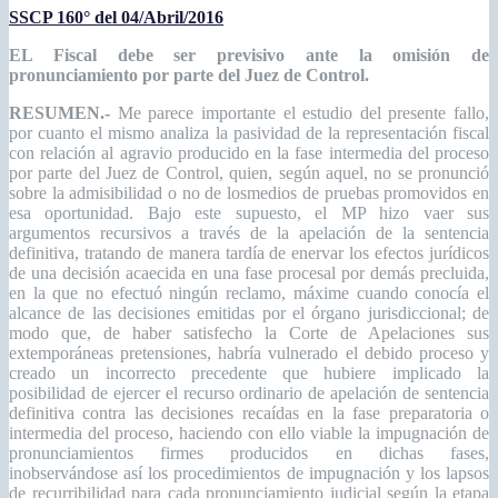
SSCP 160° del 04/Abril/2016
EL Fiscal debe ser previsivo ante la o
misión de
pronunciamiento por parte del Juez de Control.
RESUMEN.-
Me parece importante el estudio del presente fallo,
por cuanto el mismo analiza la pasividad de la representación fiscal
con relación al agravio producido en la fase intermedia del proceso
por parte del Juez de Control, quien, según aquel, no se pronunció
sobre la admisibilidad o no de los
medios de pruebas promovidos en
esa oportunidad. Bajo este supuesto, el MP hizo vaer sus
argumentos recursivos a través de la apelación de la sentencia
definitiva, tratando de manera tardía de enervar los efectos jurídicos
de una decisión acaecida en una fase procesal por demás precluida,
en la que no efectuó ningún reclamo, máxime cuando conocía el
alcance de las decisiones emitidas por el órgano jurisdiccional; de
modo que, de haber satisfecho la Corte de Apelaciones sus
extemporáneas pretensiones, habría vulnerado el debido proceso y
creado un incorrecto precedente que hubiere implicado la
posibilidad de ejercer el recurso ordinario de apelación de sentencia
definitiva contra las decisiones recaídas en la fase preparatoria o
intermedia del proceso, haciendo con ello viable la impugnación de
pronunciamientos firmes producidos en dichas fases,
inobservándose así los procedimientos de impugnación y los lapsos
de recurribilidad para cada pronunciamiento judicial según la etapa