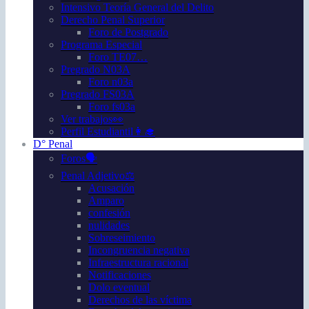
Intensivo Teoría General del Delito
Derecho Penal Superior
Foro de Postgrado
Programa Especial
Foro TE07…
Pregrado N03A
Foro n03a
Pregrado FS03A
Foro fs03a
Ver trabajos👀
Perfil Estudiantil👩‍🎓
D° Penal
Foros🗣️
Penal Adjetivo⚖️
Acusación
Amparo
confesión
nulidades
Sobreseimiento
Incongruencia negativa
Infraestructura racional
Notificaciones
Dolo eventual
Derechos de las víctima