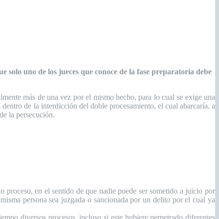
e solo uno de los jueces que conoce de la fase preparatoria debe
almente más de una vez por el mismo hecho, para lo cual se exige una
 dentro de la interdicción del doble procesamiento, el cual abarcaría, a
de la persecución.
do proceso, en el sentido de que nadie puede ser sometido a juicio por
a misma persona sea juzgada o sancionada por un delito por el cual ya
mpo diversos procesos, incluso si este hubiere perpetrado diferentes