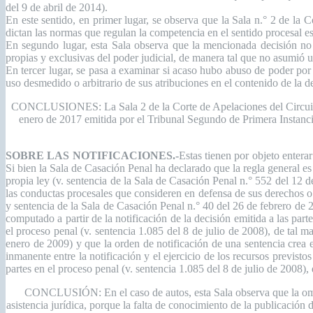
del 9 de abril de 2014).
En este sentido, en primer lugar, se observa que la Sala n.° 2 de la 
dictan las normas que regulan la competencia en el sentido procesal est
En segundo lugar, esta Sala observa que la mencionada decisión no i
propias y exclusivas del poder judicial, de manera tal que no asumió 
En tercer lugar, se pasa a examinar si acaso hubo abuso de poder por p
uso desmedido o arbitrario de sus atribuciones en el contenido de la d
CONCLUSIONES: La Sala 2 de la Corte de Apelaciones del Circuito Ju
enero de 2017 emitida por el Tribunal Segundo de Primera Instancia
SOBRE LAS NOTIFICACIONES.-
Estas tienen por objeto entera
Si bien la Sala de Casación Penal ha declarado que la regla general es
propia ley (v. sentencia de la Sala de Casación Penal n.° 552 del 12 d
las conductas procesales que consideren en defensa de sus derechos o i
y sentencia de la Sala de Casación Penal n.° 40 del 26 de febrero de 
computado a partir de la notificación de la decisión emitida a las par
el proceso penal (v. sentencia 1.085 del 8 de julio de 2008), de tal m
enero de 2009) y que la orden de notificación de una sentencia crea e
inmanente entre la notificación y el ejercicio de los recursos previst
partes en el proceso penal (v. sentencia 1.085 del 8 de julio de 2008), 
CONCLUSIÓN: En el caso de autos, esta Sala observa que la omisión
asistencia jurídica, porque la falta de conocimiento de la publicación 