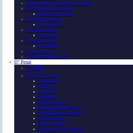
Intensivo Teoría General del Delito
Derecho Penal Superior
Foro de Postgrado
Programa Especial
Foro TE07…
Pregrado N03A
Foro n03a
Pregrado FS03A
Foro fs03a
Ver trabajos👀
Perfil Estudiantil👩‍🎓
D° Penal
Foros🗣️
Penal Adjetivo⚖️
Acusación
Amparo
confesión
nulidades
Sobreseimiento
Incongruencia negativa
Infraestructura racional
Notificaciones
Dolo eventual
Derechos de las víctima