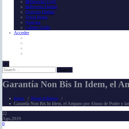
📖Derecho Civil
📖Revista Digital
Derecho Digital
Trivia Penal
Noticias
Gómez Grillo
Acceder
×
Garantía Non Bis In Idem, el Am
Inicio
/
Penal Adjetivo
/
Garantía Non Bis In Idem, el Amparo por Abuso de Poder y las
22
Ago,2019
0