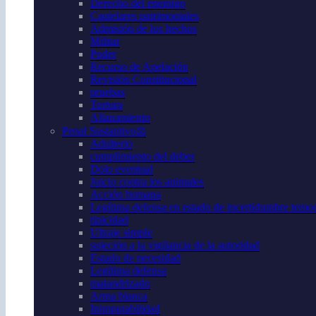
Derecho del enemigo
Cautelares patrimoniales
Admisión de los hechos
Militar
Poder
Recurso de Apelación
Revisión Constitucional
pruebas
Tortura
Allanamiento
Penal Sustantivo⚖️
Adulterio
cumplimiento del deber
Dolo eventual
Juicio contra los animales
Acción humana
Legítima defensa en estado de incertidumbre temor 
tipicidad
Ultraje simple
sujeción a la vigilancia de la autoridad
Estado de necesidad
Legítima defensa
malandrizado
Arma blanca
Inimputabilidad