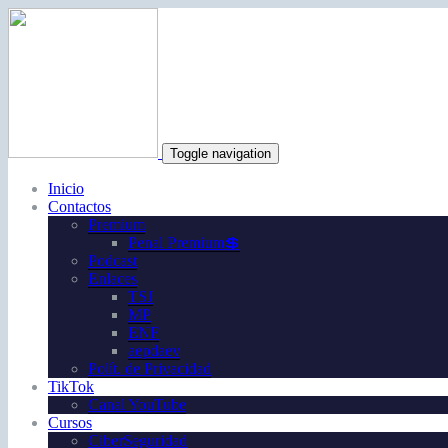
Toggle navigation
Inicio
Contactos
Premium
Penal Premium💲
Podcast
Enlaces
TSJ
MP
ENF
aepdaev
Polít. de Privacidad
TikTok
Canal YouTube
Cursos
CiberSeguridad