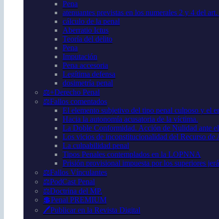
Pena
atenuantes previstas en los numerales 2 y 4 del art
cálculo de la penal
Aberratio Ictus
Teoría del delito
Pena
Imputación
Pena accesoria
Legítima defensa
dosimetría penal
⚖️+Derecho Penal
⚖️Fallos comentados
El elemento subjetivo del tipo penal culposo y el er
Hacia la autonomía acusatoria de la víctima.
La Doble Conformidad. Acción de Nulidad ante el
Los vicios de inconstitucionalidad del Recurso de
La culpabilidad penal
Tipos Penales contemplados en la LOPNNA
Prisión provisional impuesta por los superiores jer
⚖️Fallos Vínculantes
⚖️PodCast Penal
⚖️Doctrina del MP.
💲Penal PREMIUM
🖊️Publicar en la Revista Digital