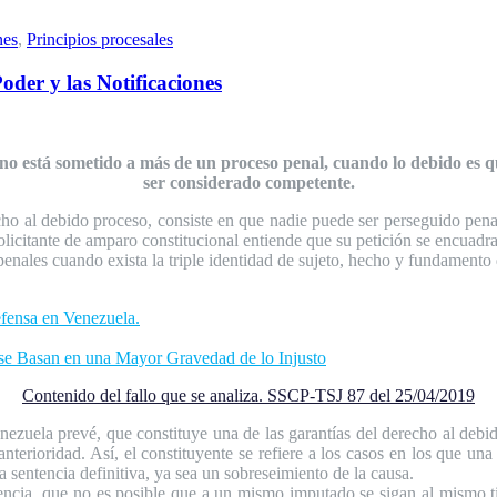
nes
,
Principios procesales
der y las Notificaciones
ano está sometido a más de un proceso penal, cuando lo debido es qu
ser considerado competente.
cho al debido proceso, consiste en que nadie puede ser perseguido pen
olicitante de amparo constitucional entiende que su petición se encuadra
penales cuando exista la triple identidad de sujeto, hecho y fundamento 
efensa en Venezuela.
Basan en una Mayor Gravedad de lo Injusto
Contenido del fallo que se analiza. SSCP-TSJ 87 del 25/04/2019
nezuela prevé, que constituye una de las garantías del derecho al debi
nterioridad. Así, el constituyente se refiere a los casos en los que un
 sentencia definitiva, ya sea un sobreseimiento de la causa.
cia, que no es posible que a un mismo imputado se sigan al mismo tie