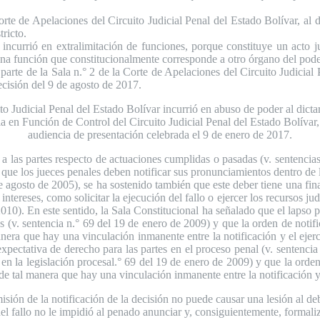
Corte de Apelaciones del Circuito Judicial Penal del Estado Bolívar, al 
ricto.
ncurrió en extralimitación de funciones, porque constituye un acto j
una función que constitucionalmente corresponde a otro órgano del pode
arte de la Sala n.° 2 de la Corte de Apelaciones del Circuito Judicial 
ecisión del 9 de agosto de 2017.
dicial Penal del Estado Bolívar incurrió en abuso de poder al dictar l
 en Función de Control del Circuito Judicial Penal del Estado Bolívar,
audiencia de presentación celebrada el 9 de enero de 2017.
r a las partes respecto de actuaciones cumplidas o pasadas (v. sentencia
 que los jueces penales deben notificar sus pronunciamientos dentro de 
e agosto de 2005), se ha sostenido también que este deber tiene una fin
ntereses, como solicitar la ejecución del fallo o ejercer los recursos ju
2010). En este sentido, la Sala Constitucional ha señalado que el laps
tes (v. sentencia n.° 69 del 19 de enero de 2009) y que la orden de notif
anera que hay una vinculación inmanente entre la notificación y el ejerci
xpectativa de derecho para las partes en el proceso penal (v. sentenci
os en la legislación procesal.° 69 del 19 de enero de 2009) y que la orde
de tal manera que hay una vinculación inmanente entre la notificación y e
 de la notificación de la decisión no puede causar una lesión al debid
del fallo no le impidió al penado anunciar y, consiguientemente, formaliz