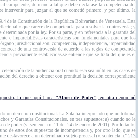
bunal competente, de manera tal que debe declarase la competencia del
e intervenir para juzgar al que se cometió primero; y por último, la
 49.4 de la Constitución de la República Bolivariana de Venezuela. Esta
diccional o que carece de competencia para resolver la controversia; y
 determinada por la ley. Por su parte, y en referencia a la garantía del
ente e imparcial.Estas características son fundamentales para que los
 el órgano jurisdiccional son: competencia, independencia, imparcialidad
ra conocer de una controversia de acuerdo a las reglas de competencia
encia previamente establecidas.se entiende que se trata del que es el
elebración de la audiencia oral cuando esta sea inútil en los casos de
lación del derecho a obtener con prontitud la decisión correspondiente
supuesto, lo que aquí llama
“Abuso de Poder”
, en otra denominó
do un derecho constitucional. La Sala ha interpretado que un tribunal
chos y Garantías Constitucionales, en tres supuestos: a) cuando no le
so de poder (v. sentencia n.° 1 del 24 de enero de 2001). Por lo tanto,
lguno de estos dos supuestos de incompetencia y, por otro lado, que se
nte desfavorece a un determinado sujeto procesal (v. sentencia n.° 213