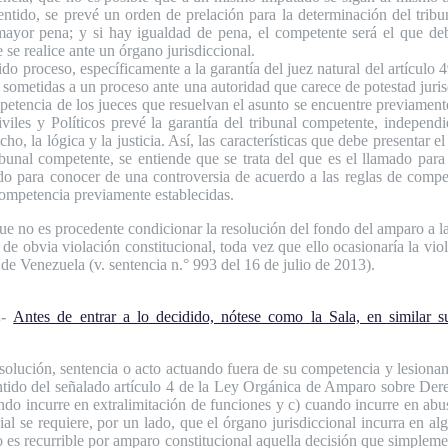
e sentido, se prevé un orden de prelación para la determinación del tri
mayor pena; y si hay igualdad de pena, el competente será el que deb
se realice ante un órgano jurisdiccional.
bido proceso, específicamente a la garantía del juez natural del artículo
r sometidas a un proceso ante una autoridad que carece de potestad juris
ompetencia de los jueces que resuelvan el asunto se encuentre previamente
iviles y Políticos prevé la garantía del tribunal competente, independi
ho, la lógica y la justicia. Así, las características que debe presentar
tribunal competente, se entiende que se trata del que es el llamado pa
ado para conocer de una controversia de acuerdo a las reglas de compet
competencia previamente establecidas.
e no es procedente condicionar la resolución del fondo del amparo a la c
e obvia violación constitucional, toda vez que ello ocasionaría la vio
 de Venezuela (v. sentencia n.° 993 del 16 de julio de 2013).
-
Antes de entrar a lo decidido, nótese como la Sala, en similar 
olución, sentencia o acto actuando fuera de su competencia y lesionan
entido del señalado artículo 4 de la Ley Orgánica de Amparo sobre Dere
ando incurre en extralimitación de funciones y c) cuando incurre en abu
al se requiere, por un lado, que el órgano jurisdiccional incurra en a
o es recurrible por amparo constitucional aquella decisión que simpleme