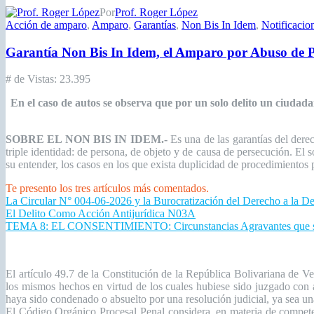
Por
Prof. Roger López
Acción de amparo
,
Amparo
,
Garantías
,
Non Bis In Idem
,
Notificacio
Garantía Non Bis In Idem, el Amparo por Abuso de Po
# de Vistas:
23.395
En
el caso de autos se observa que por un solo delito un ciudad
SOBRE EL NON BIS IN IDEM.-
Es una de las garantías del dere
triple identidad: de persona, de objeto y de causa de persecución. El s
su entender, los casos en los que exista duplicidad de procedimientos 
Te presento los tres artículos más comentados.
La Circular N° 004-06-2026 y la Burocratización del Derecho a la D
El Delito Como Acción Antijurídica N03A
TEMA 8: EL CONSENTIMIENTO: Circunstancias Agravantes que se 
El artículo 49.7 de la Constitución de la República Bolivariana de Ve
los mismos hechos en virtud de los cuales hubiese sido juzgado con a
haya sido condenado o absuelto por una resolución judicial, ya sea una
El Código Orgánico Procesal Penal considera, en materia de competen