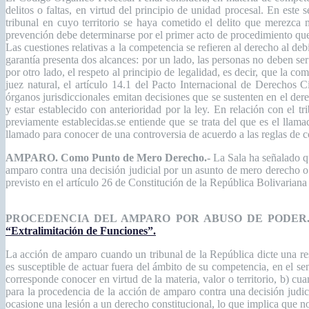
delitos o faltas, en virtud del principio de unidad procesal. En est
tribunal en cuyo territorio se haya cometido el delito que merezca 
prevención debe determinarse por el primer acto de procedimiento que 
Las cuestiones relativas a la competencia se refieren al derecho al de
garantía presenta dos alcances: por un lado, las personas no deben se
por otro lado, el respeto al principio de legalidad, es decir, que la c
juez natural, el artículo 14.1 del Pacto Internacional de Derechos C
órganos jurisdiccionales emitan decisiones que se sustenten en el derec
y estar establecido con anterioridad por la ley. En relación con el 
previamente establecidas.se entiende que se trata del que es el llam
llamado para conocer de una controversia de acuerdo a las reglas de 
AMPARO. Como Punto de Mero Derecho.-
La Sala ha señalado qu
amparo contra una decisión judicial por un asunto de mero derecho o d
previsto en el artículo 26 de Constitución de la República Bolivariana
PROCEDENCIA DEL AMPARO POR ABUSO DE PODER.
“Extralimitación de Funciones”.
La acción de amparo cuando un tribunal de la República dicte una res
es susceptible de actuar fuera del ámbito de su competencia, en el s
corresponde conocer en virtud de la materia, valor o territorio, b) cu
para la procedencia de la acción de amparo contra una decisión judici
ocasione una lesión a un derecho constitucional, lo que implica que n