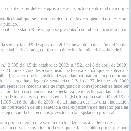
dictar la decisión del 9 de agosto de 2017, actuó dentro del marco que
urisdiccional que se encuentra dentro de las competencias que le son
r público.
Penal del Estado Bolívar, que se presentaría si hubiere incurrido en un
a sentencia del 9 de agosto de 2017 que anuló la decisión del 26 de
 que había declarado, conforme a derecho, la nulidad absoluta de la
s n.° 2.535 del 15 de octubre de 2002; n.° 521 del 8 de abril de 2008).
las 24 horas siguientes a su emisión, salvo excepción que establezca la
alidad, a saber, que los justiciables puedan adoptar en tiempo oportuno
diciales a que haya lugar (v. sentencia n.° 341 del 27 de marzo de 2009
o para ejercer los mecanismos de impugnación correspondientes debe ser
icación de una sentencia crea expectativa de derecho para las partes en
cio de los recursos previstos en la legislación procesal.° 69 del 19 de
a 1.085 del 8 de julio de 2008), de tal manera que hay una vinculación
n de notificación de una sentencia crea expectativa de derecho para las
l ejercicio de los recursos previstos en la legislación procesal.
o proceso, en lo que se refiere a los derechos a la defensa y a la
ar el recurso de casación, toda vez que el fallo emitido por el presunto