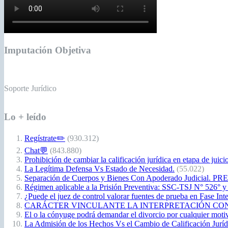
Imputación Objetiva
Soporte Jurídico
Lo + leído
Regístrate✏️
(930.312)
Chat💬
(843.880)
Prohibición de cambiar la calificación jurídica en etapa de juici
La Legítima Defensa Vs Estado de Necesidad.
(55.022)
Separación de Cuerpos y Bienes Con Apoderado Judicial. P
Régimen aplicable a la Prisión Preventiva: SSC-TSJ N° 526° y
¿Puede el juez de control valorar fuentes de prueba en Fase Int
CARÁCTER VINCULANTE LA INTERPRETACIÓN CONSTITUCIO
El o la cónyuge podrá demandar el divorcio por cualquier moti
La Admisión de los Hechos Vs el Cambio de Calificación Jurídic