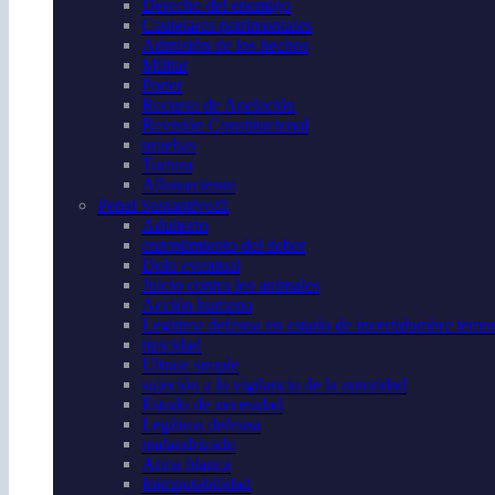
Derecho del enemigo
Cautelares patrimoniales
Admisión de los hechos
Militar
Poder
Recurso de Apelación
Revisión Constitucional
pruebas
Tortura
Allanamiento
Penal Sustantivo⚖️
Adulterio
cumplimiento del deber
Dolo eventual
Juicio contra los animales
Acción humana
Legítima defensa en estado de incertidumbre temor 
tipicidad
Ultraje simple
sujeción a la vigilancia de la autoridad
Estado de necesidad
Legítima defensa
malandrizado
Arma blanca
Inimputabilidad