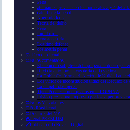
Pena
atenuantes previstas en los numerales 2 y 4 del art
cálculo de la penal
Aberratio Ictus
Teoría del delito
Pena
Imputación
Pena accesoria
Legítima defensa
dosimetría penal
⚖️+Derecho Penal
⚖️Fallos comentados
El elemento subjetivo del tipo penal culposo y el er
Hacia la autonomía acusatoria de la víctima.
La Doble Conformidad. Acción de Nulidad ante el
Los vicios de inconstitucionalidad del Recurso de
La culpabilidad penal
Tipos Penales contemplados en la LOPNNA
Prisión provisional impuesta por los superiores jer
⚖️Fallos Vínculantes
⚖️PodCast Penal
⚖️Doctrina del MP.
💲Penal PREMIUM
🖊️Publicar en la Revista Digital