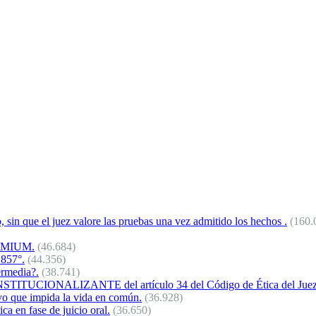
o, sin que el juez valore las pruebas una vez admitido los hechos .
(160.
REMIUM.
(46.684)
 857°.
(44.356)
ermedia?.
(38.741)
NALIZANTE del artículo 34 del Código de Ética del Juez 
vo que impida la vida en común.
(36.928)
a en fase de juicio oral.
(36.650)