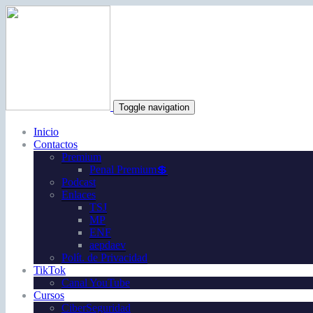
Toggle navigation
Inicio
Contactos
Premium
Penal Premium💲
Podcast
Enlaces
TSJ
MP
ENF
aepdaev
Polít. de Privacidad
TikTok
Canal YouTube
Cursos
CiberSeguridad