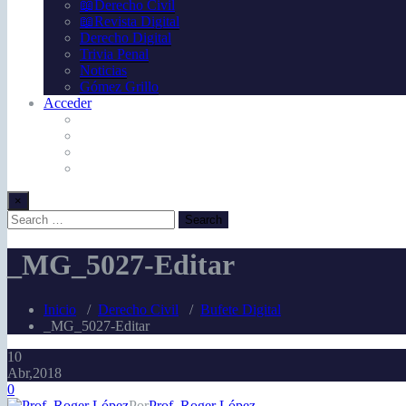
📖Derecho Civil
📖Revista Digital
Derecho Digital
Trivia Penal
Noticias
Gómez Grillo
Acceder
×
_MG_5027-Editar
Inicio
/
Derecho Civil
/
Bufete Digital
_MG_5027-Editar
10
Abr,2018
0
Por
Prof. Roger López