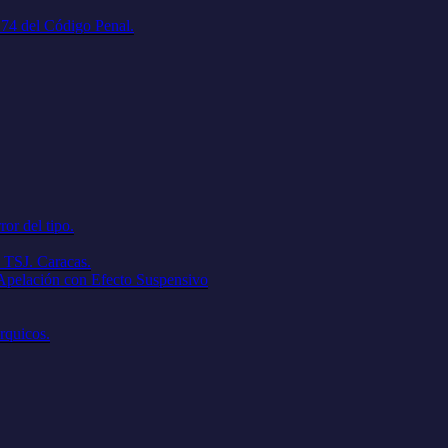
. 74 del Código Penal.
ror del tipo.
 TSJ. Caracas.
 Apelación con Efecto Suspensivo
árquicos.