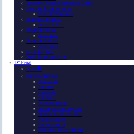
Intensivo Teoría General del Delito
Derecho Penal Superior
Foro de Postgrado
Programa Especial
Foro TE07…
Pregrado N03A
Foro n03a
Pregrado FS03A
Foro fs03a
Ver trabajos👀
Perfil Estudiantil👩‍🎓
D° Penal
Foros🗣️
Penal Adjetivo⚖️
Acusación
Amparo
confesión
nulidades
Sobreseimiento
Incongruencia negativa
Infraestructura racional
Notificaciones
Dolo eventual
Derechos de las víctima