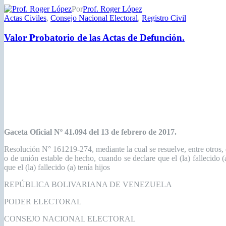
Por
Prof. Roger López
Actas Civiles
,
Consejo Nacional Electoral
,
Registro Civil
Valor Probatorio de las Actas de Defunción.
Gaceta Oficial Nº 41.094 del 13 de febrero de 2017.
Resolución N° 161219-274, mediante la cual se resuelve, entre otros, d
o de unión estable de hecho, cuando se declare que el (la) fallecido
que el (la) fallecido (a) tenía hijos
REPÚBLICA BOLIVARIANA DE VENEZUELA
PODER ELECTORAL
CONSEJO NACIONAL ELECTORAL