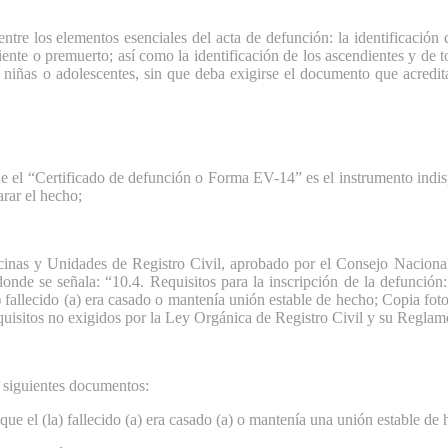
entre los elementos esenciales del acta de defunción: la identificación
iente o premuerto; así como la identificación de los ascendientes y de 
s, niñas o adolescentes, sin que deba exigirse el documento que acredi
ue el “Certificado de defunción o Forma EV-14” es el instrumento indis
arar el hecho;
inas y Unidades de Registro Civil, aprobado por el Consejo Nacional
de se señala: “10.4. Requisitos para la inscripción de la defunción:.
 fallecido (a) era casado o mantenía unión estable de hecho; Copia foto
; requisitos no exigidos por la Ley Orgánica de Registro Civil y su Regla
s siguientes documentos:
ue el (la) fallecido (a) era casado (a) o mantenía una unión estable de 