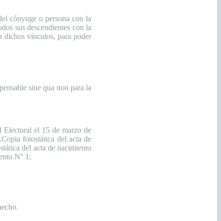
 del cónyuge o persona con la
todos sus descendientes con la
ta dichos vínculos, para poder
pensable sine qua non para la
 Electoral el 15 de marzo de
Copia fotostática del acta de
stática del acta de nacimiento
mento N° 1;
hecho.