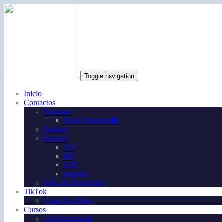
Toggle navigation
Inicio
Contactos
Premium
Penal Premium💲
Podcast
Enlaces
TSJ
MP
ENF
aepdaev
Polít. de Privacidad
TikTok
Canal YouTube
Cursos
CiberSeguridad