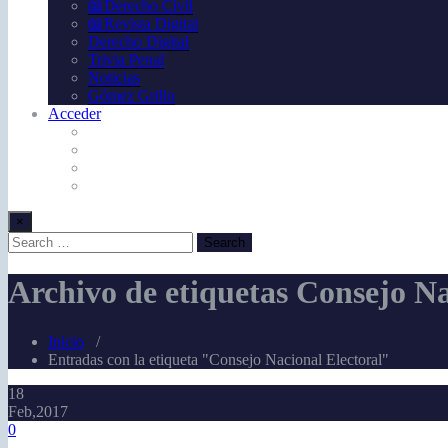
📖Derecho Civil
📖Revista Digital
Derecho Digital
Trivia Penal
Noticias
Gómez Grillo
Acceder
×
Archivo de etiquetas Consejo Na
Inicio
/
Entradas con la etiqueta "Consejo Nacional Electoral"
18
Feb,2017
0