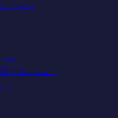
. 74 del Código Penal.
ror del tipo.
 TSJ. Caracas.
 Apelación con Efecto Suspensivo
árquicos.