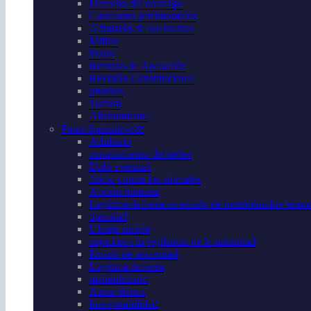
Derecho del enemigo
Cautelares patrimoniales
Admisión de los hechos
Militar
Poder
Recurso de Apelación
Revisión Constitucional
pruebas
Tortura
Allanamiento
Penal Sustantivo⚖️
Adulterio
cumplimiento del deber
Dolo eventual
Juicio contra los animales
Acción humana
Legítima defensa en estado de incertidumbre temor 
tipicidad
Ultraje simple
sujeción a la vigilancia de la autoridad
Estado de necesidad
Legítima defensa
malandrizado
Arma blanca
Inimputabilidad