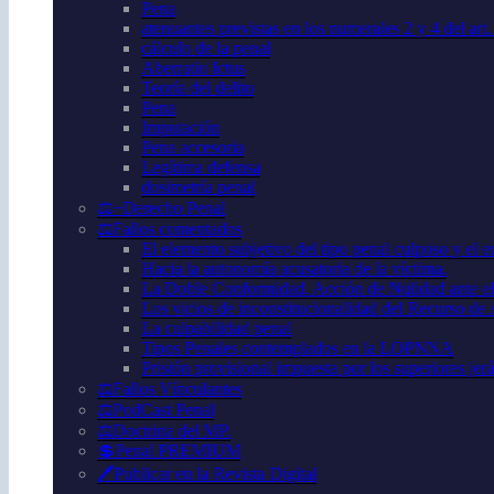
Pena
atenuantes previstas en los numerales 2 y 4 del art
cálculo de la penal
Aberratio Ictus
Teoría del delito
Pena
Imputación
Pena accesoria
Legítima defensa
dosimetría penal
⚖️+Derecho Penal
⚖️Fallos comentados
El elemento subjetivo del tipo penal culposo y el er
Hacia la autonomía acusatoria de la víctima.
La Doble Conformidad. Acción de Nulidad ante el
Los vicios de inconstitucionalidad del Recurso de
La culpabilidad penal
Tipos Penales contemplados en la LOPNNA
Prisión provisional impuesta por los superiores jer
⚖️Fallos Vínculantes
⚖️PodCast Penal
⚖️Doctrina del MP.
💲Penal PREMIUM
🖊️Publicar en la Revista Digital