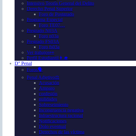
Intensivo Teoría General del Delito
Derecho Penal Superior
Foro de Postgrado
Programa Especial
Foro TE07…
Pregrado N03A
Foro n03a
Pregrado FS03A
Foro fs03a
Ver trabajos👀
Perfil Estudiantil👩‍🎓
D° Penal
Foros🗣️
Penal Adjetivo⚖️
Acusación
Amparo
confesión
nulidades
Sobreseimiento
Incongruencia negativa
Infraestructura racional
Notificaciones
Dolo eventual
Derechos de las víctima