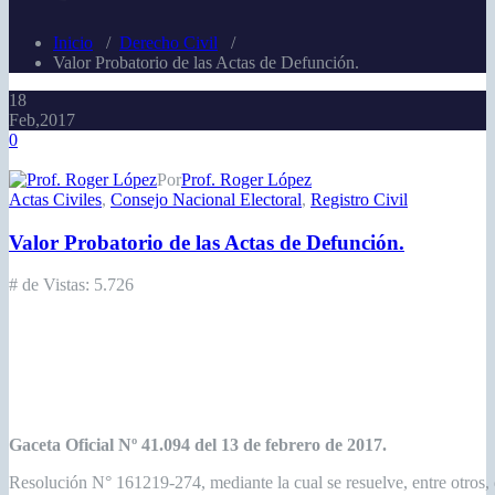
Inicio
/
Derecho Civil
/
Valor Probatorio de las Actas de Defunción.
18
Feb,2017
0
Por
Prof. Roger López
Actas Civiles
,
Consejo Nacional Electoral
,
Registro Civil
Valor Probatorio de las Actas de Defunción.
# de Vistas:
5.726
Gaceta Oficial Nº 41.094 del 13 de febrero de 2017.
Resolución N° 161219-274, mediante la cual se resuelve, entre otros, d