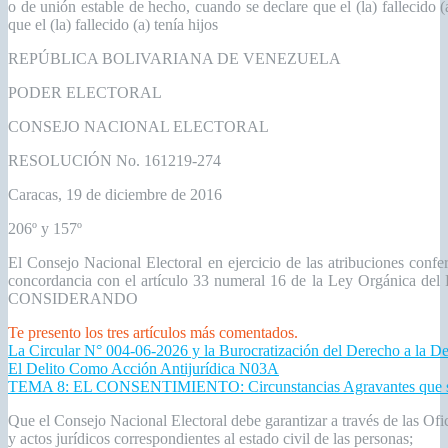
o de unión estable de hecho, cuando se declare que el (la) fallecido
que el (la) fallecido (a) tenía hijos
REPÚBLICA BOLIVARIANA DE VENEZUELA
PODER ELECTORAL
CONSEJO NACIONAL ELECTORAL
RESOLUCIÓN No. 161219-274
Caracas, 19 de diciembre de 2016
206º y 157º
El Consejo Nacional Electoral en ejercicio de las atribuciones confe
concordancia con el artículo 33 numeral 16 de la Ley Orgánica del Po
CONSIDERANDO
Te presento los tres artículos más comentados.
La Circular N° 004-06-2026 y la Burocratización del Derecho a la D
El Delito Como Acción Antijurídica N03A
TEMA 8: EL CONSENTIMIENTO: Circunstancias Agravantes que se 
Que el Consejo Nacional Electoral debe garantizar a través de las Ofi
y actos jurídicos correspondientes al estado civil de las personas;