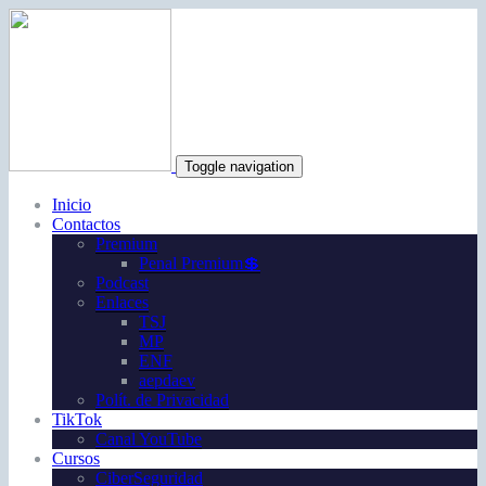
Toggle navigation
Inicio
Contactos
Premium
Penal Premium💲
Podcast
Enlaces
TSJ
MP
ENF
aepdaev
Polít. de Privacidad
TikTok
Canal YouTube
Cursos
CiberSeguridad