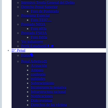
Intensivo Teoría General del Delito
Derecho Penal Superior
Foro de Postgrado
Programa Especial
Foro TE07…
Pregrado N03A
Foro n03a
Pregrado FS03A
Foro fs03a
Ver trabajos👀
Perfil Estudiantil👩‍🎓
D° Penal
Foros🗣️
Penal Adjetivo⚖️
Acusación
Amparo
confesión
nulidades
Sobreseimiento
Incongruencia negativa
Infraestructura racional
Notificaciones
Dolo eventual
Derechos de las víctima