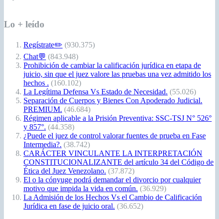
Lo + leído
Regístrate✏️
(930.375)
Chat💬
(843.948)
Prohibición de cambiar la calificación jurídica en etapa de
juicio, sin que el juez valore las pruebas una vez admitido los
hechos .
(160.102)
La Legítima Defensa Vs Estado de Necesidad.
(55.026)
Separación de Cuerpos y Bienes Con Apoderado Judicial.
PREMIUM.
(46.684)
Régimen aplicable a la Prisión Preventiva: SSC-TSJ N° 526°
y 857°.
(44.358)
¿Puede el juez de control valorar fuentes de prueba en Fase
Intermedia?.
(38.742)
CARÁCTER VINCULANTE LA INTERPRETACIÓN
CONSTITUCIONALIZANTE del artículo 34 del Código de
Ética del Juez Venezolano.
(37.872)
El o la cónyuge podrá demandar el divorcio por cualquier
motivo que impida la vida en común.
(36.929)
La Admisión de los Hechos Vs el Cambio de Calificación
Jurídica en fase de juicio oral.
(36.652)