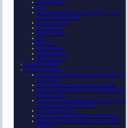
Inimputabilidad
Pena
atenuantes previstas en los numerales 2 y 4 del
art. 74 del Código Penal.
cálculo de la penal
Aberratio Ictus
Teoría del delito
Pena
Imputación
Pena accesoria
Legítima defensa
dosimetría penal
⚖️+Derecho Penal
⚖️Fallos comentados
El elemento subjetivo del tipo penal culposo y el
error del tipo.
Hacia la autonomía acusatoria de la víctima.
La Doble Conformidad. Acción de Nulidad ante
el TSJ. Caracas.
Los vicios de inconstitucionalidad del Recurso de
Apelación con Efecto Suspensivo
La culpabilidad penal
Tipos Penales contemplados en la LOPNNA
Prisión provisional impuesta por los superiores
jerárquicos.