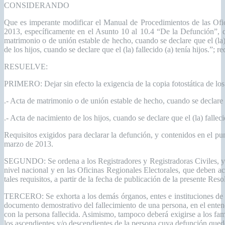
CONSIDERANDO
Que es imperante modificar el Manual de Procedimientos de las Ofic
2013, específicamente en el Asunto 10 al 10.4 “De la Defunción”, don
matrimonio o de unión estable de hecho, cuando se declare que el (la)
de los hijos, cuando se declare que el (la) fallecido (a) tenía hijos.”
RESUELVE:
PRIMERO: Dejar sin efecto la exigencia de la copia fotostática de lo
.- Acta de matrimonio o de unión estable de hecho, cuando se declare q
.- Acta de nacimiento de los hijos, cuando se declare que el (la) fallecid
Requisitos exigidos para declarar la defunción, y contenidos en el p
marzo de 2013.
SEGUNDO: Se ordena a los Registradores y Registradoras Civiles, y a 
nivel nacional y en las Oficinas Regionales Electorales, que deben a
tales requisitos, a partir de la fecha de publicación de la presente Reso
TERCERO: Se exhorta a los demás órganos, entes e instituciones de 
documento demostrativo del fallecimiento de una persona, en el entendi
con la persona fallecida. Asimismo, tampoco deberá exigirse a los famil
los ascendientes y/o descendientes de la persona cuya defunción quedó