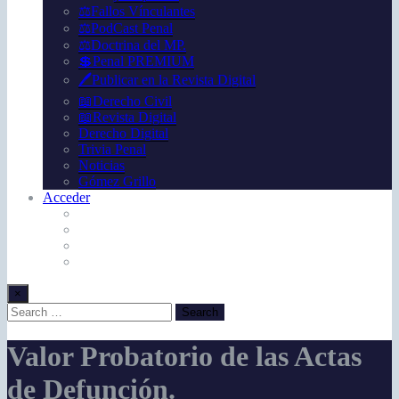
⚖️Fallos Vínculantes
⚖️PodCast Penal
⚖️Doctrina del MP.
💲Penal PREMIUM
🖊️Publicar en la Revista Digital
📖Derecho Civil
📖Revista Digital
Derecho Digital
Trivia Penal
Noticias
Gómez Grillo
Acceder
×
Valor Probatorio de las Actas
de Defunción.