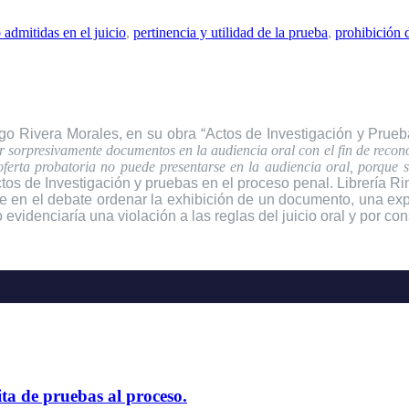
admitidas en el juicio
,
pertinencia y utilidad de la prueba
,
prohibición 
rigo Rivera Morales, en su obra “Actos de Investigación y Prue
 sorpresivamente documentos en la audiencia oral con el fin de recono
ferta probatoria no puede presentarse en la audiencia oral, porque s
tos de Investigación y pruebas en el proceso penal. Librería R
en el debate ordenar la exhibición de un documento, una exper
o evidenciaría una violación a las reglas del juicio oral y por c
ta de pruebas al proceso.