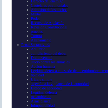
Derecho del enemigo
Cautelares patrimoniales
Admisión de los hechos
Militar
Poder
Recurso de Apelación
Revisión Constitucional
pruebas
Tortura
Allanamiento
Penal Sustantivo⚖️
Adulterio
cumplimiento del deber
Dolo eventual
Juicio contra los animales
Acción humana
Legítima defensa en estado de incertidumbre temor 
tipicidad
Ultraje simple
sujeción a la vigilancia de la autoridad
Estado de necesidad
Legítima defensa
malandrizado
Arma blanca
Inimputabilidad