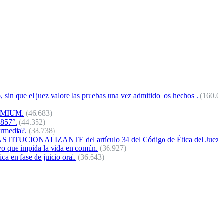
o, sin que el juez valore las pruebas una vez admitido los hechos .
(160.
REMIUM.
(46.683)
 857°.
(44.352)
ermedia?.
(38.738)
NALIZANTE del artículo 34 del Código de Ética del Juez 
vo que impida la vida en común.
(36.927)
a en fase de juicio oral.
(36.643)