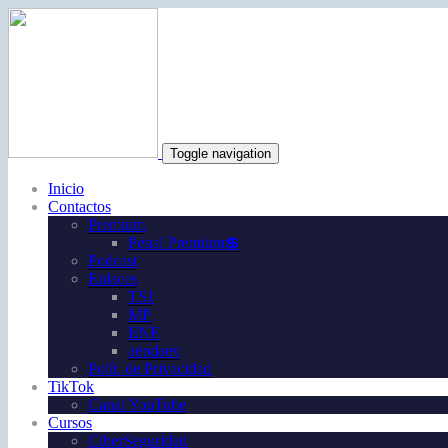
Toggle navigation
Inicio
Contactos
Premium
Penal Premium💲
Podcast
Enlaces
TSJ
MP
ENF
aepdaev
Polít. de Privacidad
TikTok
Canal YouTube
Cursos
CiberSeguridad