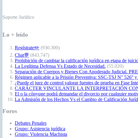
Soporte Jurídico
Lo + leído
Regístrate✏️
(930.300)
Chat💬
(843.747)
Prohibición de cambiar la calificación jurídica en etapa de juici
La Legítima Defensa Vs Estado de Necesidad.
(55.020)
Separación de Cuerpos y Bienes Con Apoderado Judicial. P
Régimen aplicable a la Prisión Preventiva: SSC-TSJ N° 526° y
¿Puede el juez de control valorar fuentes de prueba en Fase Int
CARÁCTER VINCULANTE LA INTERPRETACIÓN CONSTITUCIO
El o la cónyuge podrá demandar el divorcio por cualquier moti
La Admisión de los Hechos Vs el Cambio de Calificación Jurídic
Foros
Debates Penales
Grupo: Asistencia jurídica
Grupo: Violencia Machista