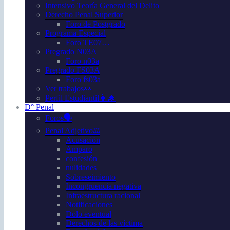
Intensivo Teoría General del Delito
Derecho Penal Superior
Foro de Postgrado
Programa Especial
Foro TE07…
Pregrado N03A
Foro n03a
Pregrado FS03A
Foro fs03a
Ver trabajos👀
Perfil Estudiantil👩‍🎓
D° Penal
Foros🗣️
Penal Adjetivo⚖️
Acusación
Amparo
confesión
nulidades
Sobreseimiento
Incongruencia negativa
Infraestructura racional
Notificaciones
Dolo eventual
Derechos de las víctima