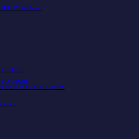
. 74 del Código Penal.
ror del tipo.
 TSJ. Caracas.
 Apelación con Efecto Suspensivo
árquicos.