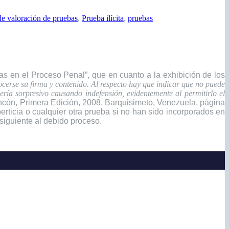
de valoración de pruebas
,
Prueba ilícita
,
pruebas
bas en el Proceso Penal”, que en cuanto a la exhibición de los
cerse su firma y contenido. Al respecto hay que indicar que no puede
ería sorpresivo causando indefensión, evidentemente al permitirlo el
incón, Primera Edición, 2008, Barquisimeto, Venezuela, página
ticia o cualquier otra prueba si no han sido incorporados en
onsiguiente al debido proceso.