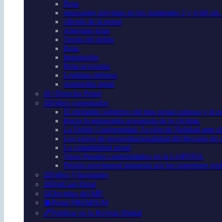
Pena
atenuantes previstas en los numerales 2 y 4 del art
cálculo de la penal
Aberratio Ictus
Teoría del delito
Pena
Imputación
Pena accesoria
Legítima defensa
dosimetría penal
⚖️+Derecho Penal
⚖️Fallos comentados
El elemento subjetivo del tipo penal culposo y el er
Hacia la autonomía acusatoria de la víctima.
La Doble Conformidad. Acción de Nulidad ante el
Los vicios de inconstitucionalidad del Recurso de
La culpabilidad penal
Tipos Penales contemplados en la LOPNNA
Prisión provisional impuesta por los superiores jer
⚖️Fallos Vínculantes
⚖️PodCast Penal
⚖️Doctrina del MP.
💲Penal PREMIUM
🖊️Publicar en la Revista Digital