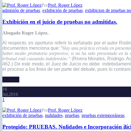
Por
Prof. Roger López
admisión de pruebas
,
exhibición de pruebas
,
exhibicion de pruebas no 
Exhibición en el juicio de pruebas no admitidas.
Abogado Roger López.
Al respecto, es oportuno referir lo señalado por el autor Rod
documentos menciona que:
“
Hay una práctica errada en presentar
haber medio probatorio sorpresivo; si no ha sido presentado en la o
tribunal está causando indefensión.”
(Rivera Morales, Rodrigo. Ac
462.)
De este modo, el Juez de Juicio no debe indebidamente 
el proceso a los fines de ser parte del debate, pues lo contrari
Leer más
16
Jul,2016
1
Por
Prof. Roger López
exhibición de pruebas
,
nulidades
,
pruebas
,
pruebas extemporáneas
Protegido: PRUEBAS. Nulidades e Incorporación ilíci