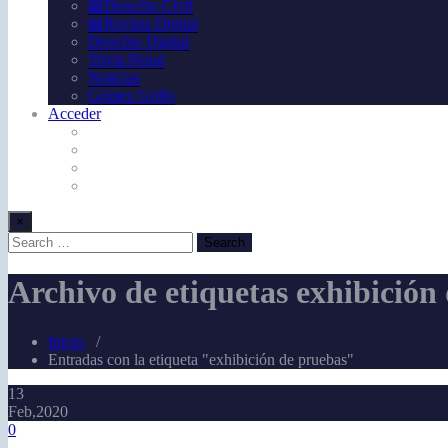
📖Derecho Civil
📖Revista Digital
Derecho Digital
Trivia Penal
Noticias
Gómez Grillo
Acceder
×
Archivo de etiquetas exhibición
Inicio
/
Entradas con la etiqueta "exhibición de pruebas"
13
Feb,2020
0