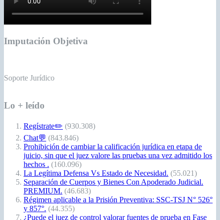
Imputación Objetiva
Soporte Jurídico
Lo + leído
Regístrate✏️
(930.308)
Chat💬
(843.846)
Prohibición de cambiar la calificación jurídica en etapa de
juicio, sin que el juez valore las pruebas una vez admitido los
hechos .
(160.096)
La Legítima Defensa Vs Estado de Necesidad.
(55.021)
Separación de Cuerpos y Bienes Con Apoderado Judicial.
PREMIUM.
(46.683)
Régimen aplicable a la Prisión Preventiva: SSC-TSJ N° 526°
y 857°.
(44.355)
¿Puede el juez de control valorar fuentes de prueba en Fase