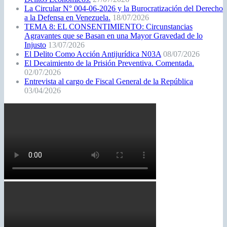
La Circular N° 004-06-2026 y la Burocratización del Derecho
a la Defensa en Venezuela.
18/07/2026
TEMA 8: EL CONSENTIMIENTO: Circunstancias
Agravantes que se Basan en una Mayor Gravedad de lo
Injusto
13/07/2026
El Delito Como Acción Antijurídica N03A
08/07/2026
El Decaimiento de la Prisión Preventiva. Comentada.
02/07/2026
Entrevista al cargo de Fiscal General de la República
03/04/2026