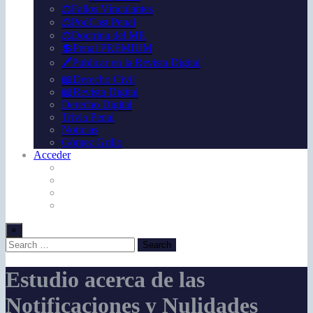
⚖️Fallos Vínculantes
⚖️PodCast Penal
⚖️Doctrina del MP.
💲Penal PREMIUM
🖊️Publicar en la Revista Digital
📖Derecho Civil
📖Revista Digital
Derecho Digital
Trivia Penal
Noticias
Gómez Grillo
Acceder
×
Estudio acerca de las
Notificaciones y Nulidades