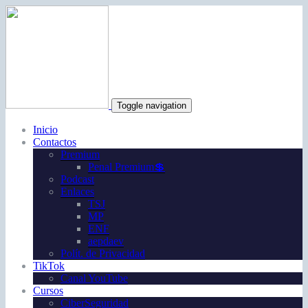
Toggle navigation
Inicio
Contactos
Premium
Penal Premium💲
Podcast
Enlaces
TSJ
MP
ENF
aepdaev
Polít. de Privacidad
TikTok
Canal YouTube
Cursos
CiberSeguridad