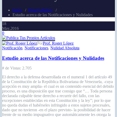
Inicio
/
Penal Adjetivo
/
Estudio acerca de las Notificaciones y Nulidades
18
May,2016
0
Por
Prof. Roger López
Notificación
,
Notificaciones
,
Nulidad Absoluta
Estudio acerca de las Notificaciones y Nulidades
# de Vistas:
2.705
El derecho a la defensa desarrollada en el numeral 1 del artículo 49
de la Constitución de la República Bolivariana de Venezuela, -cuya
acepción es muy amplia- el cual es un contenido esencial del debido
proceso, es una disposición que trae consigo que “… Toda persona
declarada culpable tiene derecho a recurrir del fallo, con las
excepciones establecidas en esta Constitución y la ley”; por lo que
no queda dudas el habérseles infringido a estos sujetos procesales,
dado que no tuvieron -en el plazo previsto- la posibilidad de hacer
frente de su medio impugnativo que automáticamente les otorga la