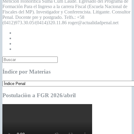
Mención Honorífica Suma Cum Laude. Egresado del Programa de
Formación Para el Ingreso a la carrera Fiscal (Escuela Nacional de
Fiscales del MP). Investigador y Conferencista. Litigante. Consultor
Penal. Docente pre y postgrado. Telfs.: +58
(0412)973.30.05/(0414)320.11.86 roger@actualidadpenal.net
Índice por Materias
Postulaciòn a FGR 2026/abril