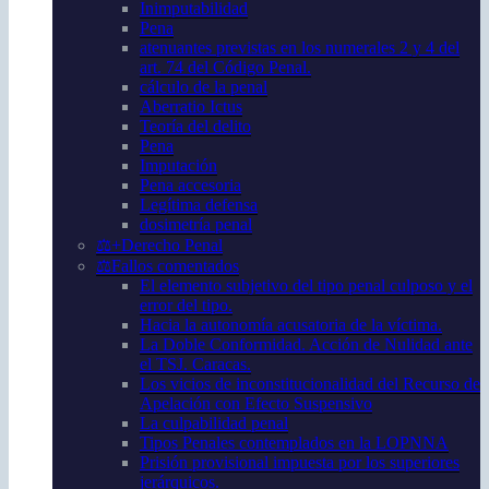
Inimputabilidad
Pena
atenuantes previstas en los numerales 2 y 4 del
art. 74 del Código Penal.
cálculo de la penal
Aberratio Ictus
Teoría del delito
Pena
Imputación
Pena accesoria
Legítima defensa
dosimetría penal
⚖️+Derecho Penal
⚖️Fallos comentados
El elemento subjetivo del tipo penal culposo y el
error del tipo.
Hacia la autonomía acusatoria de la víctima.
La Doble Conformidad. Acción de Nulidad ante
el TSJ. Caracas.
Los vicios de inconstitucionalidad del Recurso de
Apelación con Efecto Suspensivo
La culpabilidad penal
Tipos Penales contemplados en la LOPNNA
Prisión provisional impuesta por los superiores
jerárquicos.