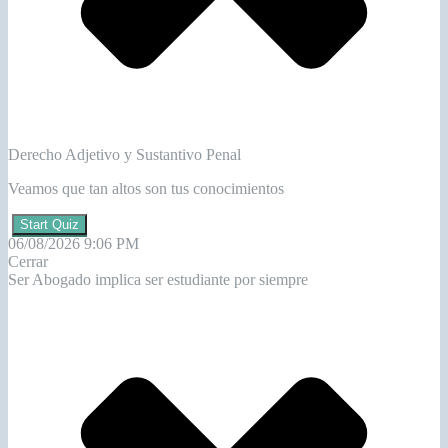
Derecho Adjetivo y Sustantivo Penal
Veamos que tan altos son tus conocimientos
Start Quiz
06/08/2026 9:06 PM
Cerrar
Ser Abogado implica ser estudiante por siempre