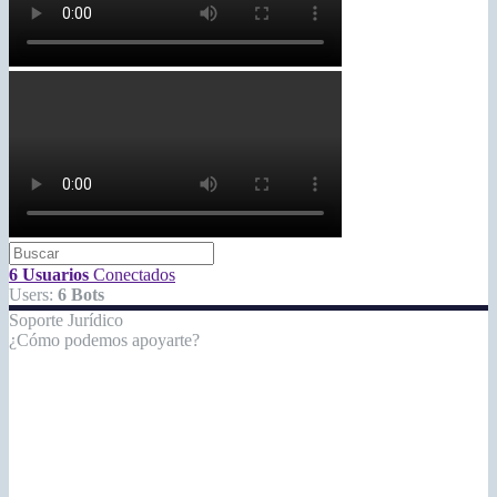
6 Usuarios
Conectados
Users:
6 Bots
Soporte Jurídico
¿Cómo podemos apoyarte?