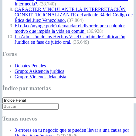
Intermedia?.
(38.740)
CARÁCTER VINCULANTE LA INTERPRETACIÓN
CONSTITUCIONALIZANTE del artículo 34 del Código de
Ética del Juez Venezolano.
(37.864)
El o la cónyuge podrá demandar el divorcio por cualquier
motivo que impida la vida en común.
(36.928)
La Admisión de los Hechos Vs el Cambio de Calificación
Jurídica en fase de juicio oral.
(36.649)
Foros
Debates Penales
Grupo: Asistencia jurídica
Grupo: Violencia Machista
Índice por materias
Temas nuevos
3 errores en tu negocio que te pueden llevar a una causa por
Delitos Económicos:
27/07/2026