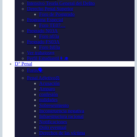
Intensivo Teoría General del Delito
Derecho Penal Superior
Foro de Postgrado
Programa Especial
Foro TE07…
Pregrado N03A
Foro n03a
Pregrado FS03A
Foro fs03a
Ver trabajos👀
Perfil Estudiantil👩‍🎓
D° Penal
Foros🗣️
Penal Adjetivo⚖️
Acusación
Amparo
confesión
nulidades
Sobreseimiento
Incongruencia negativa
Infraestructura racional
Notificaciones
Dolo eventual
Derechos de las víctima