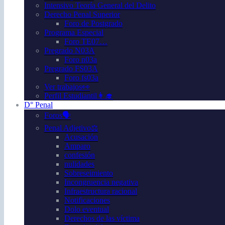
Intensivo Teoría General del Delito
Derecho Penal Superior
Foro de Postgrado
Programa Especial
Foro TE07…
Pregrado N03A
Foro n03a
Pregrado FS03A
Foro fs03a
Ver trabajos👀
Perfil Estudiantil👩‍🎓
D° Penal
Foros🗣️
Penal Adjetivo⚖️
Acusación
Amparo
confesión
nulidades
Sobreseimiento
Incongruencia negativa
Infraestructura racional
Notificaciones
Dolo eventual
Derechos de las víctima