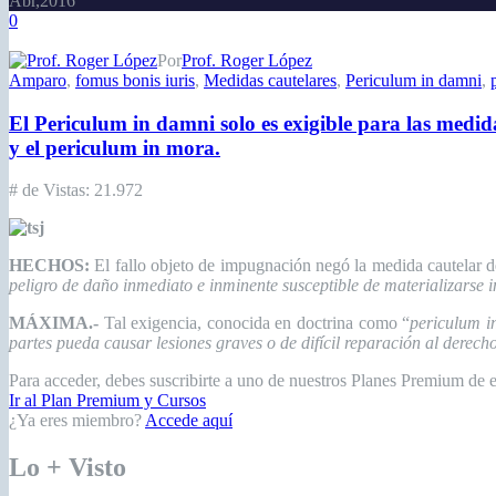
Abr,2016
0
Por
Prof. Roger López
Amparo
,
fomus bonis iuris
,
Medidas cautelares
,
Periculum in damni
,
El Periculum in damni solo es exigible para las medid
y el periculum in mora.
# de Vistas:
21.972
HECHOS:
E
l fallo objeto de impugnación negó la medida cautelar
peligro de daño inmediato e inminente susceptible de materializarse i
MÁXIMA.-
Tal exigencia, conocida en doctrina como “
periculum i
partes pueda causar lesiones graves o de difícil reparación al derech
Para acceder, debes suscribirte a uno de nuestros Planes Premium de 
Ir al Plan Premium y Cursos
¿Ya eres miembro?
Accede aquí
Lo + Visto