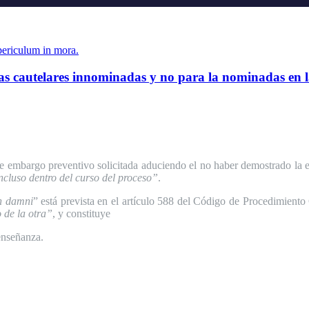
periculum in mora.
as cautelares innominadas y no para la nominadas en las
 de embargo preventivo
solicitada aduciendo el no haber demostrado la 
ncluso dentro del curso del proceso”
.
n damni
” está prevista en el artículo 588 del Código de Procedimiento
o de la otra”
, y constituye
enseñanza.