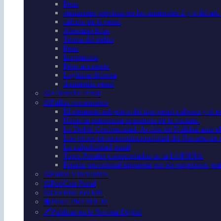
Pena
atenuantes previstas en los numerales 2 y 4 del art
cálculo de la penal
Aberratio Ictus
Teoría del delito
Pena
Imputación
Pena accesoria
Legítima defensa
dosimetría penal
⚖️+Derecho Penal
⚖️Fallos comentados
El elemento subjetivo del tipo penal culposo y el er
Hacia la autonomía acusatoria de la víctima.
La Doble Conformidad. Acción de Nulidad ante el
Los vicios de inconstitucionalidad del Recurso de
La culpabilidad penal
Tipos Penales contemplados en la LOPNNA
Prisión provisional impuesta por los superiores jer
⚖️Fallos Vínculantes
⚖️PodCast Penal
⚖️Doctrina del MP.
💲Penal PREMIUM
🖊️Publicar en la Revista Digital