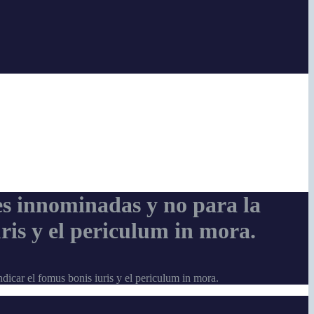
es innominadas y no para la
uris y el periculum in mora.
dicar el fomus bonis iuris y el periculum in mora.