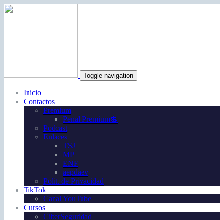
Toggle navigation
Inicio
Contactos
Premium
Penal Premium💲
Podcast
Enlaces
TSJ
MP
ENF
aepdaev
Polít. de Privacidad
TikTok
Canal YouTube
Cursos
CiberSeguridad