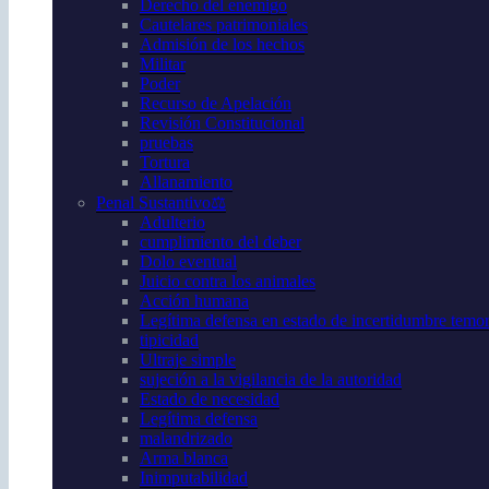
Derecho del enemigo
Cautelares patrimoniales
Admisión de los hechos
Militar
Poder
Recurso de Apelación
Revisión Constitucional
pruebas
Tortura
Allanamiento
Penal Sustantivo⚖️
Adulterio
cumplimiento del deber
Dolo eventual
Juicio contra los animales
Acción humana
Legítima defensa en estado de incertidumbre temor 
tipicidad
Ultraje simple
sujeción a la vigilancia de la autoridad
Estado de necesidad
Legítima defensa
malandrizado
Arma blanca
Inimputabilidad