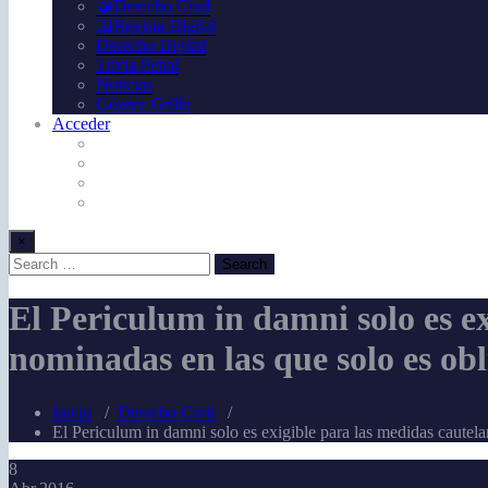
📖Derecho Civil
📖Revista Digital
Derecho Digital
Trivia Penal
Noticias
Gómez Grillo
Acceder
×
El Periculum in damni solo es e
nominadas en las que solo es obl
Inicio
/
Derecho Civil
/
El Periculum in damni solo es exigible para las medidas cautela
8