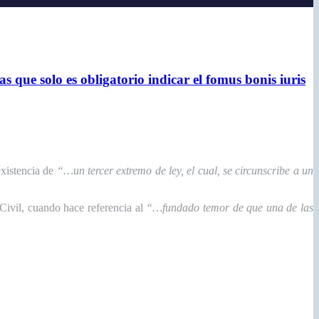
 que solo es obligatorio indicar el fomus bonis iuris
existencia de
“
…un tercer extremo de ley, el cual, se circunscribe a un
 Civil, cuando hace referencia al
“…fundado temor de que una de las