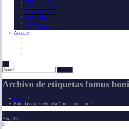
📖Derecho Civil
📖Revista Digital
Derecho Digital
Trivia Penal
Noticias
Gómez Grillo
Acceder
×
Archivo de etiquetas fomus boni
Inicio
/
Entradas con la etiqueta "fomus bonis iuris"
8
Abr,2016
0