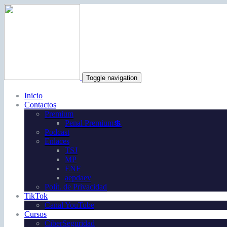
Toggle navigation
Inicio
Contactos
Premium
Penal Premium💲
Podcast
Enlaces
TSJ
MP
ENF
aepdaev
Polít. de Privacidad
TikTok
Canal YouTube
Cursos
CiberSeguridad