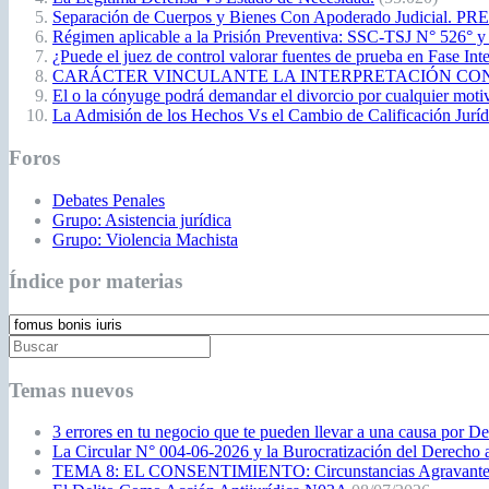
Separación de Cuerpos y Bienes Con Apoderado Judicial. P
Régimen aplicable a la Prisión Preventiva: SSC-TSJ N° 526° y
¿Puede el juez de control valorar fuentes de prueba en Fase Int
CARÁCTER VINCULANTE LA INTERPRETACIÓN CONSTITUCIO
El o la cónyuge podrá demandar el divorcio por cualquier moti
La Admisión de los Hechos Vs el Cambio de Calificación Jurídic
Foros
Debates Penales
Grupo: Asistencia jurídica
Grupo: Violencia Machista
Índice por materias
Temas nuevos
3 errores en tu negocio que te pueden llevar a una causa por D
La Circular N° 004-06-2026 y la Burocratización del Derecho 
TEMA 8: EL CONSENTIMIENTO: Circunstancias Agravantes qu