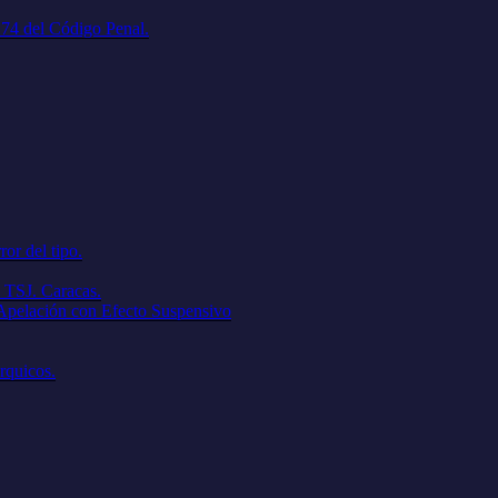
. 74 del Código Penal.
ror del tipo.
 TSJ. Caracas.
 Apelación con Efecto Suspensivo
árquicos.