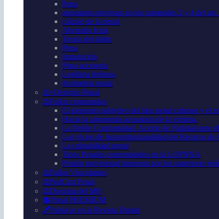
Pena
atenuantes previstas en los numerales 2 y 4 del art
cálculo de la penal
Aberratio Ictus
Teoría del delito
Pena
Imputación
Pena accesoria
Legítima defensa
dosimetría penal
⚖️+Derecho Penal
⚖️Fallos comentados
El elemento subjetivo del tipo penal culposo y el er
Hacia la autonomía acusatoria de la víctima.
La Doble Conformidad. Acción de Nulidad ante el
Los vicios de inconstitucionalidad del Recurso de
La culpabilidad penal
Tipos Penales contemplados en la LOPNNA
Prisión provisional impuesta por los superiores jer
⚖️Fallos Vínculantes
⚖️PodCast Penal
⚖️Doctrina del MP.
💲Penal PREMIUM
🖊️Publicar en la Revista Digital