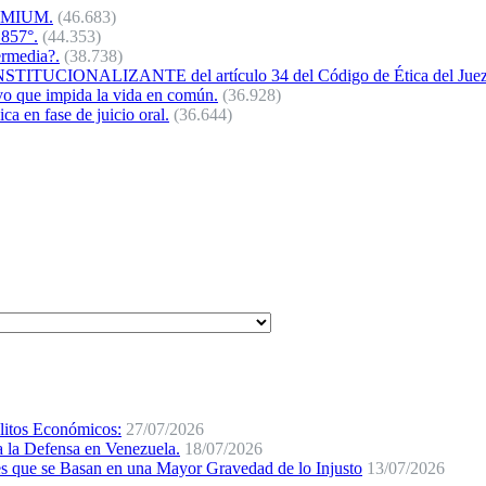
REMIUM.
(46.683)
 857°.
(44.353)
ermedia?.
(38.738)
NALIZANTE del artículo 34 del Código de Ética del Juez 
vo que impida la vida en común.
(36.928)
a en fase de juicio oral.
(36.644)
elitos Económicos:
27/07/2026
a la Defensa en Venezuela.
18/07/2026
e se Basan en una Mayor Gravedad de lo Injusto
13/07/2026