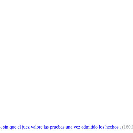
o, sin que el juez valore las pruebas una vez admitido los hechos .
(160.