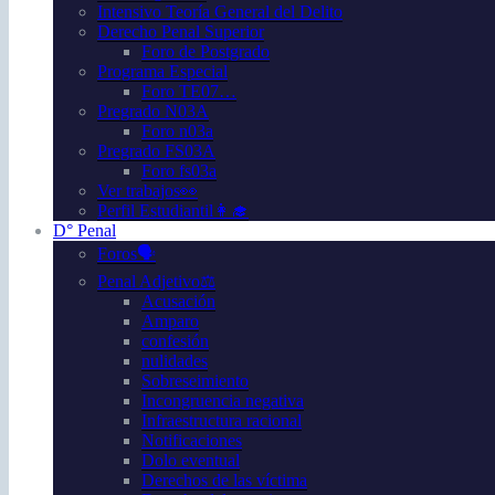
Intensivo Teoría General del Delito
Derecho Penal Superior
Foro de Postgrado
Programa Especial
Foro TE07…
Pregrado N03A
Foro n03a
Pregrado FS03A
Foro fs03a
Ver trabajos👀
Perfil Estudiantil👩‍🎓
D° Penal
Foros🗣️
Penal Adjetivo⚖️
Acusación
Amparo
confesión
nulidades
Sobreseimiento
Incongruencia negativa
Infraestructura racional
Notificaciones
Dolo eventual
Derechos de las víctima