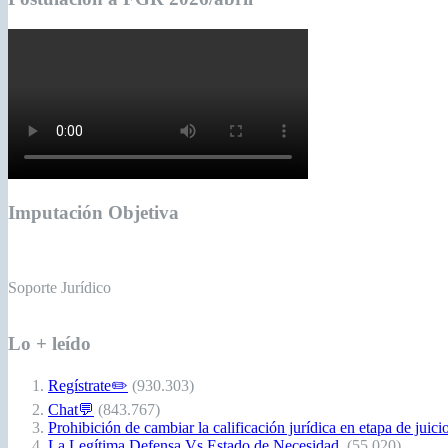
Imputación Objetiva
Soporte Jurídico
Lo + leído
Regístrate✏️
(930.303)
Chat💬
(843.767)
Prohibición de cambiar la calificación jurídica en etapa de juici
La Legítima Defensa Vs Estado de Necesidad.
(55.020)