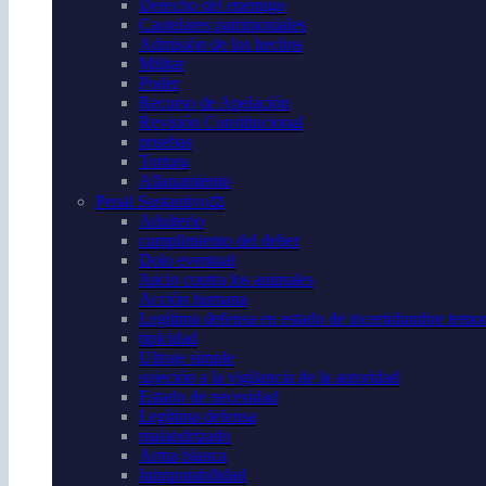
Derecho del enemigo
Cautelares patrimoniales
Admisión de los hechos
Militar
Poder
Recurso de Apelación
Revisión Constitucional
pruebas
Tortura
Allanamiento
Penal Sustantivo⚖️
Adulterio
cumplimiento del deber
Dolo eventual
Juicio contra los animales
Acción humana
Legítima defensa en estado de incertidumbre temor 
tipicidad
Ultraje simple
sujeción a la vigilancia de la autoridad
Estado de necesidad
Legítima defensa
malandrizado
Arma blanca
Inimputabilidad