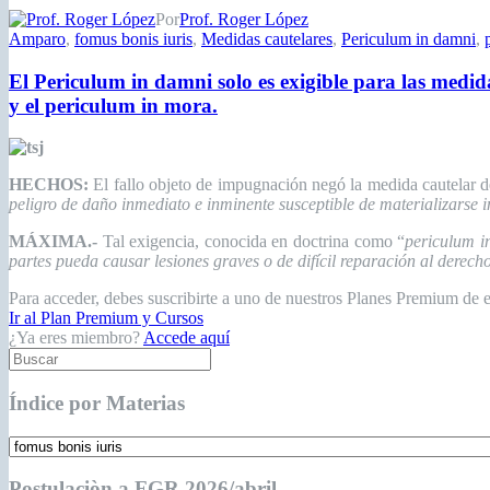
Por
Prof. Roger López
Amparo
,
fomus bonis iuris
,
Medidas cautelares
,
Periculum in damni
,
El Periculum in damni solo es exigible para las medid
y el periculum in mora.
HECHOS:
E
l fallo objeto de impugnación negó la medida cautelar
peligro de daño inmediato e inminente susceptible de materializarse i
MÁXIMA.-
Tal exigencia, conocida en doctrina como “
periculum i
partes pueda causar lesiones graves o de difícil reparación al derech
Para acceder, debes suscribirte a uno de nuestros Planes Premium de 
Ir al Plan Premium y Cursos
¿Ya eres miembro?
Accede aquí
Índice por Materias
Postulaciòn a FGR 2026/abril