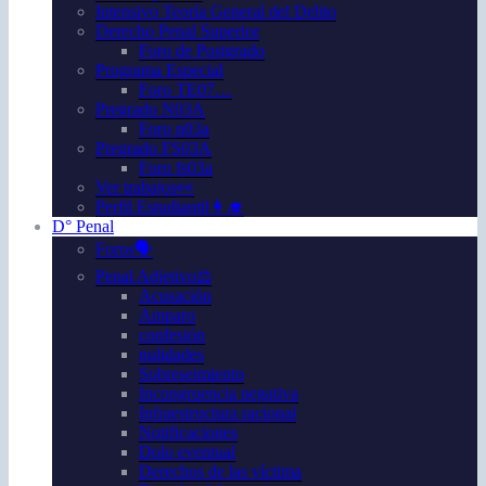
Intensivo Teoría General del Delito
Derecho Penal Superior
Foro de Postgrado
Programa Especial
Foro TE07…
Pregrado N03A
Foro n03a
Pregrado FS03A
Foro fs03a
Ver trabajos👀
Perfil Estudiantil👩‍🎓
D° Penal
Foros🗣️
Penal Adjetivo⚖️
Acusación
Amparo
confesión
nulidades
Sobreseimiento
Incongruencia negativa
Infraestructura racional
Notificaciones
Dolo eventual
Derechos de las víctima