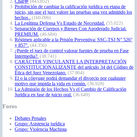
Chat💬
(843.852)
Prohibición de cambiar la calificación jurídica en etapa de
juicio, sin que el juez valore las pruebas una vez admitido los
hechos .
(160.096)
La Legítima Defensa Vs Estado de Necesidad.
(55.022)
Separación de Cuerpos y Bienes Con Apoderado Judicial.
PREMIUM.
(46.684)
Régimen aplicable a la Prisión Preventiva: SSC-TSJ N° 526°
y 857°.
(44.356)
¿Puede el juez de control valorar fuentes de prueba en Fase
Intermedia?.
(38.741)
CARÁCTER VINCULANTE LA INTERPRETACIÓN
CONSTITUCIONALIZANTE del artículo 34 del Código de
Ética del Juez Venezolano.
(37.864)
El o la cónyuge podrá demandar el divorcio por cualquier
motivo que impida la vida en común.
(36.928)
La Admisión de los Hechos Vs el Cambio de Calificación
Jurídica en fase de juicio oral.
(36.649)
Foros
Debates Penales
Grupo: Asistencia jurídica
Grupo: Violencia Machista