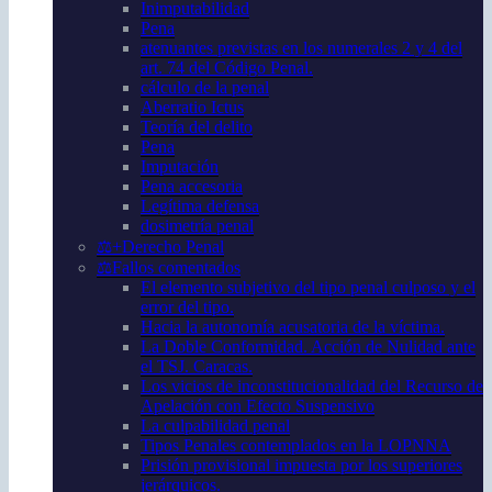
Inimputabilidad
Pena
atenuantes previstas en los numerales 2 y 4 del
art. 74 del Código Penal.
cálculo de la penal
Aberratio Ictus
Teoría del delito
Pena
Imputación
Pena accesoria
Legítima defensa
dosimetría penal
⚖️+Derecho Penal
⚖️Fallos comentados
El elemento subjetivo del tipo penal culposo y el
error del tipo.
Hacia la autonomía acusatoria de la víctima.
La Doble Conformidad. Acción de Nulidad ante
el TSJ. Caracas.
Los vicios de inconstitucionalidad del Recurso de
Apelación con Efecto Suspensivo
La culpabilidad penal
Tipos Penales contemplados en la LOPNNA
Prisión provisional impuesta por los superiores
jerárquicos.