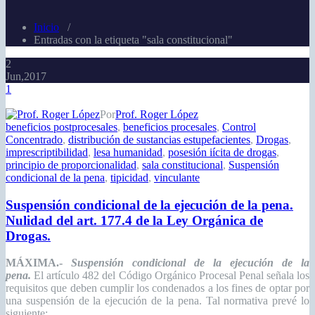
Inicio
/
Entradas con la etiqueta "sala constitucional"
2
Jun,2017
1
Por
Prof. Roger López
beneficios postprocesales
,
beneficios procesales
,
Control
Concentrado
,
distribución de sustancias estupefacientes
,
Drogas
,
imprescriptibilidad
,
lesa humanidad
,
posesión iícita de drogas
,
principio de proporcionalidad
,
sala constitucional
,
Suspensión
condicional de la pena
,
tipicidad
,
vinculante
Suspensión condicional de la ejecución de la pena.
Nulidad del art. 177.4 de la Ley Orgánica de
Drogas.
MÁXIMA.-
Suspensión condicional de la ejecución de la
pena.
El artículo 482 del Código Orgánico Procesal Penal señala los
requisitos que deben cumplir los condenados a los fines de optar por
una suspensión de la ejecución de la pena. Tal normativa prevé lo
siguiente: