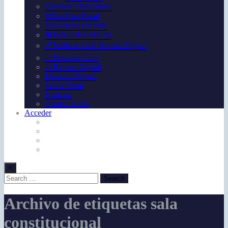
⚖️Fallos Vínculantes
⚖️PodCast Penal
⚖️Doctrina del MP.
💲Penal PREMIUM
🖊️Publicar en la Revista Digital
📖Derecho Civil
📖Revista Digital
Derecho Digital
Trivia Penal
Noticias
Gómez Grillo
Acceder
×
Archivo de etiquetas sala
constitucional