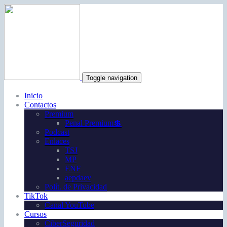
Toggle navigation
Inicio
Contactos
Premium
Penal Premium💲
Podcast
Enlaces
TSJ
MP
ENF
aepdaev
Polít. de Privacidad
TikTok
Canal YouTube
Cursos
CiberSeguridad