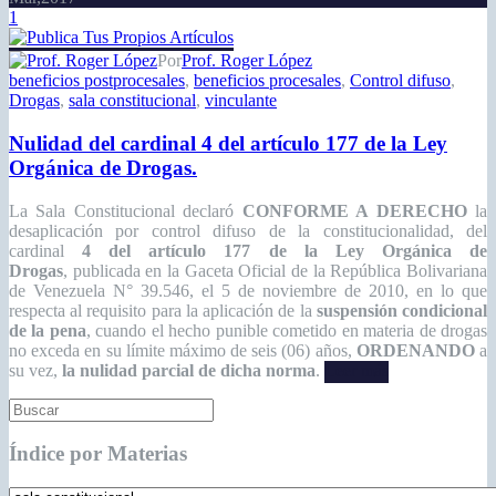
1
Por
Prof. Roger López
beneficios postprocesales
,
beneficios procesales
,
Control difuso
,
Drogas
,
sala constitucional
,
vinculante
Nulidad del cardinal 4 del artículo 177 de la Ley
Orgánica de Drogas.
La Sala Constitucional
declaró
CONFORME A DERECHO
la
desaplicación
por control difuso de
la constitucionalidad, del
cardinal
4 del artículo 177 de la Ley Orgánica de
Drogas
, publicada en la Gaceta Oficial de la República Bolivariana
de Venezuela N° 39.546, el 5 de noviembre de 2010, en lo que
respecta al requisito para la aplicación de la
suspensión condicional
de la pena
, cuando el hecho punible cometido en materia de drogas
no exceda en su límite máximo de seis (06) años,
ORDENANDO
a
su vez,
la nulidad parcial de dicha norma
.
Leer más
Índice por Materias