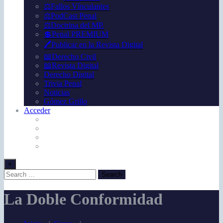
⚖️Fallos Vínculantes
⚖️PodCast Penal
⚖️Doctrina del MP.
💲Penal PREMIUM
🖊️Publicar en la Revista Digital
📖Derecho Civil
📖Revista Digital
Derecho Digital
Trivia Penal
Noticias
Gómez Grillo
Acceder
×
La Doble Conformidad