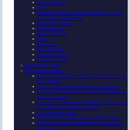
Inimputabilidad
Pena
atenuantes previstas en los numerales 2 y 4 del
art. 74 del Código Penal.
cálculo de la penal
Aberratio Ictus
Teoría del delito
Pena
Imputación
Pena accesoria
Legítima defensa
dosimetría penal
⚖️+Derecho Penal
⚖️Fallos comentados
El elemento subjetivo del tipo penal culposo y el
error del tipo.
Hacia la autonomía acusatoria de la víctima.
La Doble Conformidad. Acción de Nulidad ante
el TSJ. Caracas.
Los vicios de inconstitucionalidad del Recurso de
Apelación con Efecto Suspensivo
La culpabilidad penal
Tipos Penales contemplados en la LOPNNA
Prisión provisional impuesta por los superiores
jerárquicos.