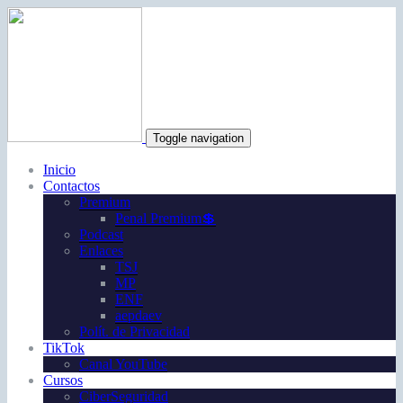
Toggle navigation
Inicio
Contactos
Premium
Penal Premium💲
Podcast
Enlaces
TSJ
MP
ENF
aepdaev
Polít. de Privacidad
TikTok
Canal YouTube
Cursos
CiberSeguridad