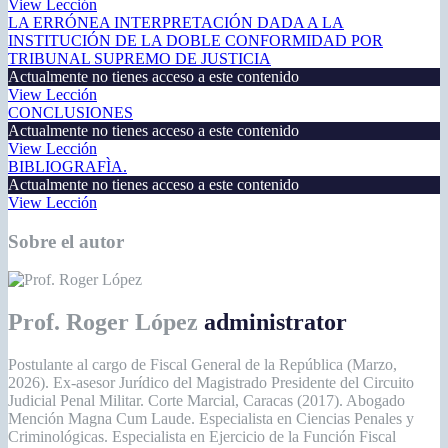
View Lección
LA ERRÓNEA INTERPRETACIÓN DADA A LA
INSTITUCIÓN DE LA DOBLE CONFORMIDAD POR
TRIBUNAL SUPREMO DE JUSTICIA
Actualmente no tienes acceso a este contenido
View Lección
CONCLUSIONES
Actualmente no tienes acceso a este contenido
View Lección
BIBLIOGRAFÌA.
Actualmente no tienes acceso a este contenido
View Lección
Sobre el autor
Prof. Roger López
administrator
Postulante al cargo de Fiscal General de la República (Marzo,
2026). Ex-asesor Jurídico del Magistrado Presidente del Circuito
Judicial Penal Militar. Corte Marcial, Caracas (2017). Abogado
Mención Magna Cum Laude. Especialista en Ciencias Penales y
Criminológicas. Especialista en Ejercicio de la Función Fiscal