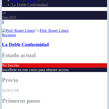
Inicio
/
Curso
/
La Doble Conformidad
10
Sep,2021
0
Por
Prof. Roger López
Recursos
La Doble Conformidad
Estado actual
No Inscrito
Inscríbete en este curso para obtener acceso
Precio
20,00 US$
Primeros pasos