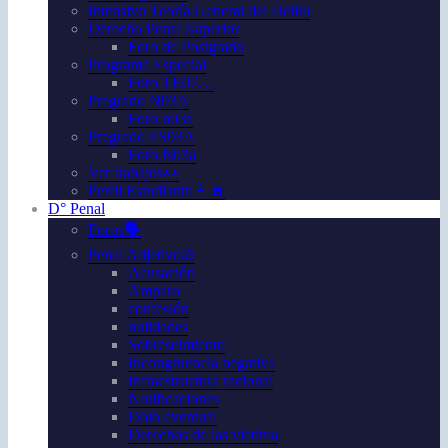
Intensivo Teoría General del Delito
Derecho Penal Superior
Foro de Postgrado
Programa Especial
Foro TE07…
Pregrado N03A
Foro n03a
Pregrado FS03A
Foro fs03a
Ver trabajos👀
Perfil Estudiantil👩‍🎓
D° Penal
Foros🗣️
Penal Adjetivo⚖️
Acusación
Amparo
confesión
nulidades
Sobreseimiento
Incongruencia negativa
Infraestructura racional
Notificaciones
Dolo eventual
Derechos de las víctima