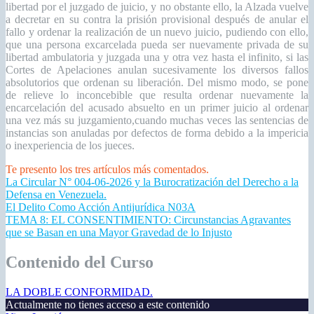
libertad por el juzgado de juicio, y no obstante ello, la Alzada vuelve
a decretar en su contra la prisión provisional después de anular el
fallo y ordenar la realización de un nuevo juicio, pudiendo con ello,
que una persona excarcelada pueda ser nuevamente privada de su
libertad ambulatoria y juzgada una y otra vez hasta el infinito, si las
Cortes de Apelaciones anulan sucesivamente los diversos fallos
absolutorios que ordenan su liberación. Del mismo modo, se pone
de relieve lo inconcebible que resulta ordenar nuevamente la
encarcelación del acusado absuelto en un primer juicio al ordenar
una vez más su juzgamiento,cuando muchas veces las sentencias de
instancias son anuladas por defectos de forma debido a la impericia
o inexperiencia de los jueces.
Te presento los tres artículos más comentados.
La Circular N° 004-06-2026 y la Burocratización del Derecho a la
Defensa en Venezuela.
El Delito Como Acción Antijurídica N03A
TEMA 8: EL CONSENTIMIENTO: Circunstancias Agravantes
que se Basan en una Mayor Gravedad de lo Injusto
Contenido del Curso
LA DOBLE CONFORMIDAD.
Actualmente no tienes acceso a este contenido