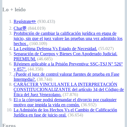
Lo + leído
Regístrate✏️
(930.433)
Chat💬
(844.019)
Prohibición de cambiar la calificación jurídica en etapa de
juicio, sin que el juez valore las pruebas una vez admitido los
hechos .
(160.109)
La Legítima Defensa Vs Estado de Necesidad.
(55.027)
Separación de Cuerpos y Bienes Con Apoderado Judicial.
PREMIUM.
(46.685)
Régimen aplicable a la Prisión Preventiva: SSC-TSJ N° 526°
y 857°.
(44.358)
¿Puede el juez de control valorar fuentes de prueba en Fase
Intermedia?.
(38.744)
CARÁCTER VINCULANTE LA INTERPRETACIÓN
CONSTITUCIONALIZANTE del artículo 34 del Código de
Ética del Juez Venezolano.
(37.876)
El o la cónyuge podrá demandar el divorcio por cualquier
motivo que impida la vida en común.
(36.932)
La Admisión de los Hechos Vs el Cambio de Calificación
Jurídica en fase de juicio oral.
(36.654)
Foros