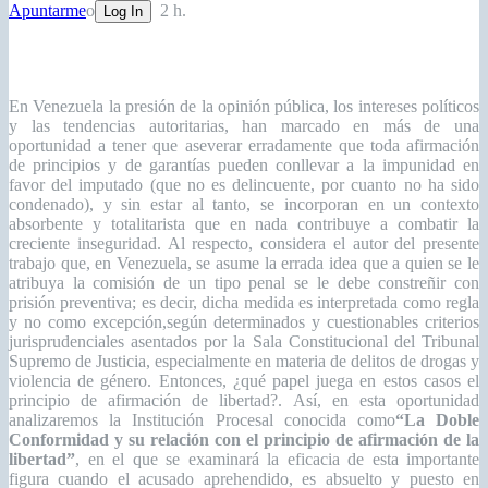
Apuntarme
o
2 h.
Log In
Esp. Roger López
En Venezuela la presión de la opinión pública, los intereses políticos
y las tendencias autoritarias, han marcado en más de una
oportunidad a tener que aseverar erradamente que toda afirmación
de principios y de garantías pueden conllevar a la impunidad en
favor del imputado (que no es delincuente, por cuanto no ha sido
condenado), y sin estar al tanto, se incorporan en un contexto
absorbente y totalitarista que en nada contribuye a combatir la
creciente inseguridad. Al respecto, considera el autor del presente
trabajo que, en Venezuela, se asume la errada idea que a quien se le
atribuya la comisión de un tipo penal se le debe constreñir con
prisión preventiva; es decir, dicha medida es interpretada como regla
y no como excepción,según determinados y cuestionables criterios
jurisprudenciales asentados por la Sala Constitucional del Tribunal
Supremo de Justicia, especialmente en materia de delitos de drogas y
violencia de género. Entonces, ¿qué papel juega en estos casos el
principio de afirmación de libertad?. Así, en esta oportunidad
analizaremos la Institución Procesal conocida como
“La Doble
Conformidad y su relación con el principio de afirmación de la
libertad”
, en el que se examinará la eficacia de esta importante
figura cuando el acusado aprehendido, es absuelto y puesto en