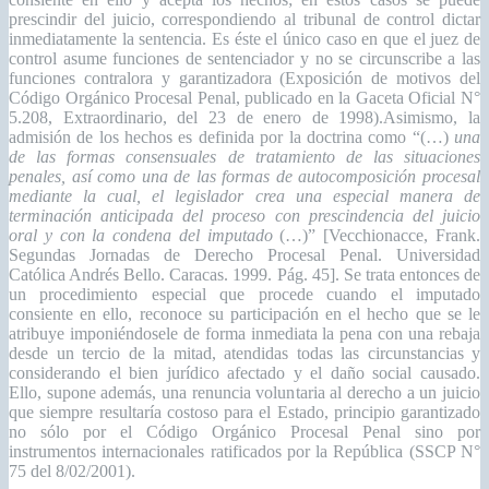
prescindir del juicio, correspondiendo al tribunal de control dictar
inmediatamente la sentencia. Es éste el único caso en que el juez de
control asume funciones de sentenciador y no se circunscribe a las
funciones contralora y garantizadora (Exposición de motivos del
Código Orgánico Procesal Penal, publicado en la Gaceta Oficial N°
5.208, Extraordinario, del 23 de enero de 1998).Asimismo, la
admisión de los hechos es definida por la doctrina como
“(…)
una
de las formas consensuales de tratamiento de las situaciones
penales, así como una de las formas de autocomposición procesal
mediante la cual, el legislador crea una especial manera de
terminación anticipada del proceso con prescindencia del juicio
oral y con la condena del imputado
(…)” [Vecchionacce, Frank.
Segundas Jornadas de Derecho Procesal Penal. Universidad
Católica Andrés Bello. Caracas. 1999. Pág. 45]. Se trata entonces de
un procedimiento especial que procede cuando el imputado
consiente en ello, reconoce su participación en el hecho que se le
atribuye imponiéndosele de forma inmediata la pena con una rebaja
desde un tercio de la mitad, atendidas todas las circunstancias y
considerando el bien jurídico afectado y el daño social causado.
Ello, supone además, una renuncia voluntaria al derecho a un juicio
que siempre resultaría costoso para el Estado, principio garantizado
no sólo por el Código Orgánico Procesal Penal sino por
instrumentos internacionales ratificados por la República (SSCP N°
75 del 8/02/2001).