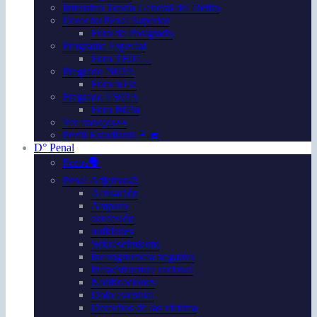
Intensivo Teoría General del Delito
Derecho Penal Superior
Foro de Postgrado
Programa Especial
Foro TE07…
Pregrado N03A
Foro n03a
Pregrado FS03A
Foro fs03a
Ver trabajos👀
Perfil Estudiantil👩‍🎓
D° Penal
Foros🗣️
Penal Adjetivo⚖️
Acusación
Amparo
confesión
nulidades
Sobreseimiento
Incongruencia negativa
Infraestructura racional
Notificaciones
Dolo eventual
Derechos de las víctima