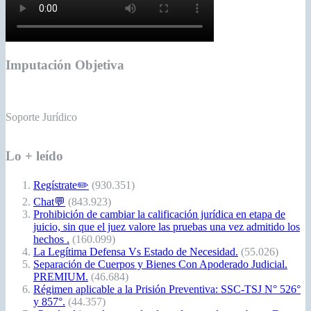
Imputación Objetiva
Soporte Jurídico
Lo + leído
Regístrate✏️
(930.351)
Chat💬
(843.923)
Prohibición de cambiar la calificación jurídica en etapa de
juicio, sin que el juez valore las pruebas una vez admitido los
hechos .
(160.099)
La Legítima Defensa Vs Estado de Necesidad.
(55.026)
Separación de Cuerpos y Bienes Con Apoderado Judicial.
PREMIUM.
(46.684)
Régimen aplicable a la Prisión Preventiva: SSC-TSJ N° 526°
y 857°.
(44.357)