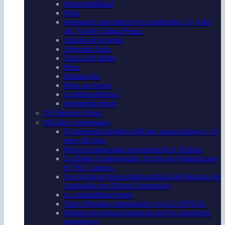
Inimputabilidad
Pena
atenuantes previstas en los numerales 2 y 4 del
art. 74 del Código Penal.
cálculo de la penal
Aberratio Ictus
Teoría del delito
Pena
Imputación
Pena accesoria
Legítima defensa
dosimetría penal
⚖️+Derecho Penal
⚖️Fallos comentados
El elemento subjetivo del tipo penal culposo y el
error del tipo.
Hacia la autonomía acusatoria de la víctima.
La Doble Conformidad. Acción de Nulidad ante
el TSJ. Caracas.
Los vicios de inconstitucionalidad del Recurso de
Apelación con Efecto Suspensivo
La culpabilidad penal
Tipos Penales contemplados en la LOPNNA
Prisión provisional impuesta por los superiores
jerárquicos.