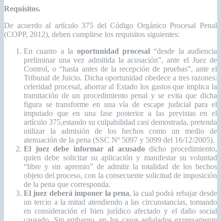
Requisitos.
De acuerdo al artículo 375 del Código Orgánico Procesal Penal
(COPP, 2012), deben cumplirse los requisitos siguientes:
En cuanto a la
oportunidad procesal
“desde la audiencia
preliminar una vez admitida la acusación”, ante el Juez de
Control, o “hasta antes de la recepción de pruebas”, ante el
Tribunal de Juicio. Dicha oportunidad obedece a tres razones:
celeridad procesal, ahorrar al Estado los gastos que implica la
tramitación de un procedimiento penal y se evita que dicha
figura se transforme en una vía de escape judicial para el
imputado que en una fase posterior a las previstas en el
artículo 375,estando su culpabilidad casi demostrada, pretenda
utilizar la admisión de los hechos como un medio de
atenuación de la pena (SSC Nº 5097 y 5099 del 16/12/2005).
El juez debe
informar al acusado
dicho procedimiento,
quien debe solicitar su aplicación y manifestar su voluntad
“libre y sin apremio” de admitir la totalidad de los hechos
objeto del proceso, con la consecuente solicitud de imposición
de la pena que corresponda.
El juez deberá imponer la pena
, la cual podrá rebajar desde
un tercio a la mitad atendiendo a las circunstancias, tomando
en consideración el bien jurídico afectado y el daño social
causado. Sin embargo, en los casos señalados expresamente