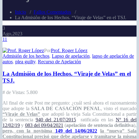
Inicio
/
Fallos Comentados
/
La Admisiòn de los Hechos. “Viraje de Velas” en el TSJ.
3
Ago,2023
11
Por
Prof. Roger López
Admisión de los hechos
,
Lapso de apelación
,
lapso de apelación de
autos
,
plea guilty
,
Recurso de Apelación
La Admisiòn de los Hechos. “Viraje de Velas” en el
TSJ.
# de Vistas:
5.800
Al final de este Post me pregunto: ¿cuál será ahora el razonamiento
que adopte la
SALA DE CASACIÓN PENAL
, visto el marcado
“Viraje de Velas”
que adoptó la vieja Sala Constitucional a partir
de la sentencia
940 del 21/07/2015
ratificada en las
Nº 16 del
12/02/19
y
083 del 09/04/2021
(
apelación de sentencia definitiva
),
pero, con la novísima
149 del 14/06/2022
la “nueva” Sala
Constitucional precisó que debe apelarse y tramitarse la misma