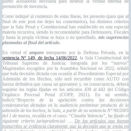
partes acusadoras necesaria para destruir la verdad interina de
presunción de inocencia.
Como indiqué al comienzo de estas líneas, les presento (para que al
final de este post me dejes tus comentarios), los distintos criterios
que la Sala Penal y Constitucional han establecido en esta especial
materia recursiva, siendo lo recomendable para Defensores, Fiscales
y hasta la propia víctima se haya o no querellado,
mis sugerencias
plasmadas al final del artículo
.
En virtud el
amparo
interpuesto por la Defensa Privada, en la
sentencia Nº 149, de fecha 14/06/2022
, la Sala Constitucional del
Tribunal Supremo de Justicia, integrada por los “nuevos”
Magistrados escogidos por la Asamblea Nacional en 2022, señaló
que toda decisiòn dictada con ocasión al Procedimiento Especial por
Admisión de los Hechos, sólo será recurrible como AUTO con
fuerza definitiva que causa un gravamen y, en consecuencia, deberá
seguirse las reglas fijadas en los artículos 439 al 442 del Código
Orgánico Procesal Penal (COPP, 2021). En tal sentido,
indicó:
“Respecto de la apelación contra las decisiones
condenatorias dictadas en la audiencia preliminar producto de la
admisión de los hechos, la Sala, a partir de su sentencia N° 90/2005
del 1 de marzo, recaída en el caso: “Claudia Valencia”, ha fijado el
siguiente criterio jurisprudencial: …
De los artículos que fueron
transcritos se evidencia claramente que la decisión que se emita en