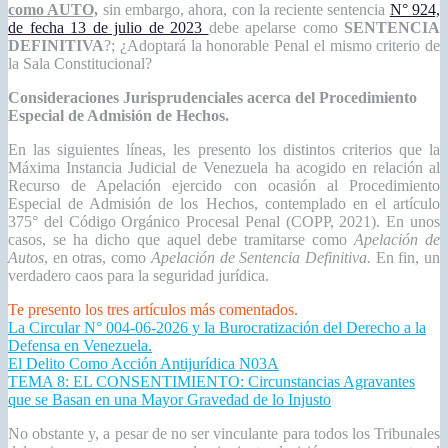
como AUTO,
sin embargo, ahora, con la reciente sentencia
N° 924,
de fecha 13 de julio de 2023
debe apelarse como
SENTENCIA
DEFINITIVA
?; ¿Adoptará la honorable Penal el mismo criterio de
la Sala Constitucional?
Consideraciones Jurisprudenciales acerca del Procedimiento
Especial de Admisión de Hechos.
En las siguientes líneas, les presento los distintos criterios que la
Máxima Instancia Judicial de Venezuela ha acogido en relación al
Recurso de Apelación ejercido con ocasión al Procedimiento
Especial de Admisión de los Hechos, contemplado en el artículo
375° del Código Orgánico Procesal Penal (COPP, 2021). En unos
casos, se ha dicho que aquel debe tramitarse como
Apelación de
Autos
, en otras, como
Apelación de Sentencia Definitiva.
En fin, un
verdadero caos para la seguridad jurídica.
Te presento los tres artículos más comentados.
La Circular N° 004-06-2026 y la Burocratización del Derecho a la
Defensa en Venezuela.
El Delito Como Acción Antijurídica N03A
TEMA 8: EL CONSENTIMIENTO: Circunstancias Agravantes
que se Basan en una Mayor Gravedad de lo Injusto
No obstante y, a pesar de no ser vinculante para todos los Tribunales