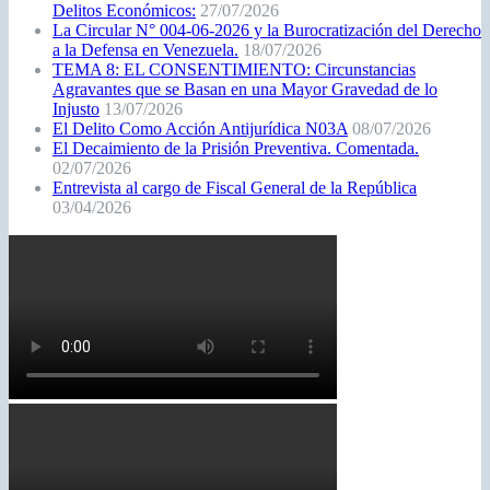
Delitos Económicos:
27/07/2026
La Circular N° 004-06-2026 y la Burocratización del Derecho
a la Defensa en Venezuela.
18/07/2026
TEMA 8: EL CONSENTIMIENTO: Circunstancias
Agravantes que se Basan en una Mayor Gravedad de lo
Injusto
13/07/2026
El Delito Como Acción Antijurídica N03A
08/07/2026
El Decaimiento de la Prisión Preventiva. Comentada.
02/07/2026
Entrevista al cargo de Fiscal General de la República
03/04/2026