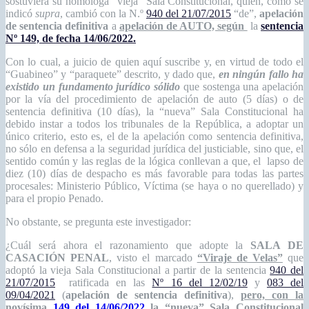
sostuviera su homóloga “vieja” Sala Constitucional, quien, como se
indicó
supra
, cambió con la N.º
940 del 21/07/2015
“de”,
apelación
de sentencia definitiva
a
apelación de AUTO, según
la
sentencia
Nº 149, de fecha 14/06/2022.
Con lo cual, a juicio de quien aquí suscribe y, en virtud de todo el
“Guabineo” y “paraquete” descrito, y dado que,
en ningún fallo ha
existido un fundamento jurídico sólido
que sostenga una apelación
por la vía del procedimiento de apelación de auto (5 días) o de
sentencia definitiva (10 días), la “nueva” Sala Constitucional ha
debido instar a todos los tribunales de la República, a adoptar un
único criterio, esto es, el de la apelación como sentencia definitiva,
no sólo en defensa a la seguridad jurídica del justiciable, sino que, el
sentido común y las reglas de la lógica conllevan a que, el lapso de
diez (10) días de despacho es más favorable para todas las partes
procesales: Ministerio Público, Víctima (se haya o no querellado) y
para el propio Penado.
No obstante, se pregunta este investigador:
¿Cuál será ahora el razonamiento que adopte la
SALA DE
CASACIÓN PENAL
, visto el marcado
“Viraje de Velas”
que
adoptó la vieja Sala Constitucional a partir de la sentencia
940 del
21/07/2015
ratificada en las
Nº 16 del 12/02/19
y
083 del
09/04/2021
(
apelación de sentencia definitiva
),
pero, con la
novísima
149 del 14/06/2022
la “nueva” Sala Constitucional