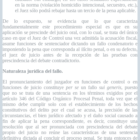
en la norma (violación homicidio intencional, secuestro, etc.),
el Juez sólo podrá rebajar hasta un tercio de la pena aplicable.
De lo expuesto, se evidencia que lo que caracteriza
fundamentalmente este procedimiento especial es que en su
aplicación se prescinde del juicio oral, con lo cual, se trata del único
caso en que el Juez de Control una vez admitida la acusación fiscal,
asume funciones de sentenciador dictando un fallo condenatorio e
imponiendo la pena que corresponda al ilícito penal, o en su defecto,
el juez de juicio antes de la recepción de las pruebas con
prescindencia del debate contradictorio.
Naturaleza jurídica del fallo.
El pronunciamiento del juzgador en funciones de control o en
funciones de juicio constituye
per se
un fallo
sui generis
, puesto
que no se trata de una sentencia en los términos exigidos por el
artículo 346 del Código Orgánico Procesal Penal, toda vez que el
mismo debe cumplir solo con el establecimiento de los hechos
constitutivos del delito por el cual se acusa, la precisión de las
circunstancias, el bien jurídico afectado y el daño social causado a
fin de aplicar la pena correspondiente, es decir, constituye una
resolución que al ser pronunciada con prescindencia del debate
propio del juicio no reúne las características de una sentencia
definitiva dictada al concluir el proceso penal. Se trata entonces de