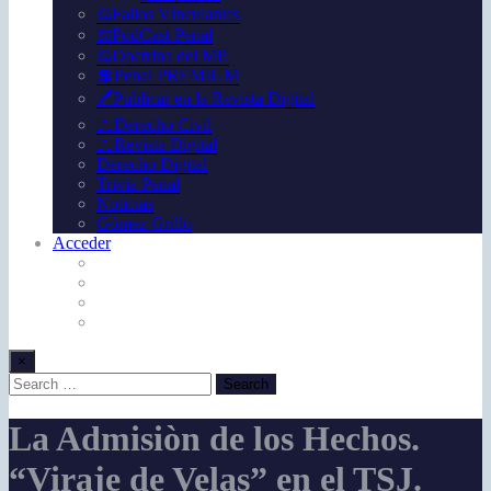
⚖️Fallos Vínculantes
⚖️PodCast Penal
⚖️Doctrina del MP.
💲Penal PREMIUM
🖊️Publicar en la Revista Digital
📖Derecho Civil
📖Revista Digital
Derecho Digital
Trivia Penal
Noticias
Gómez Grillo
Acceder
×
La Admisiòn de los Hechos.
“Viraje de Velas” en el TSJ.