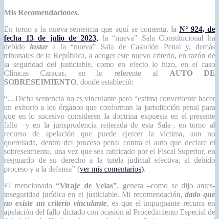
Mis Recomendaciones.
En torno a la nueva sentencia que aquí se comenta, la
N° 924, de
fecha 13 de julio de 2023
,
la “nueva” Sala Constitucional ha
debido
instar
a la “nueva” Sala de Casación Penal y, demás
tribunales de la República, a acoger este nuevo criterio, en razón de
la seguridad del justiciable, como en efecto lo hizo, en el caso
Clínicas Caracas, en lo referente al
AUTO DE
SOBRESEIMIENTO
, donde estableció:
“…Dicha sentencia no es vinculante pero “estima conveniente hacer
un exhorto a los órganos que conforman la jurisdicción penal para
que en lo sucesivo consideren la doctrina expuesta en el presente
fallo –y en la jurisprudencia reiterada de esta Sala-, en torno al
recurso de apelación que puede ejercer la víctima, aun no
querellada, dentro del proceso penal contra el auto que declare el
sobreseimiento, una vez que sea ratificado por el Fiscal Superior, en
resguardo de su derecho a la tutela judicial efectiva, al debido
proceso y a la defensa” (
ver mis comentarios)
.
El mencionado
“Viraje de Velas”
, genera –como se dijo antes-
inseguridad jurídica en el justiciable. Mi recomendación,
dado que
no existe un criterio vinculante
, es que el impugnante recurra en
apelación del fallo dictado con ocasión al Procedimiento Especial de