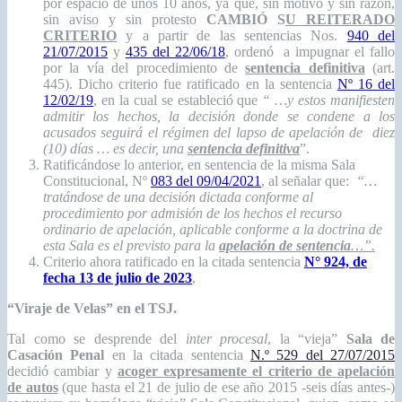
por espacio de unos 10 años, ya que, sin motivo y sin razón,
sin aviso y sin protesto
CAMBIÓ S
U
REITERADO
CRITERIO
y a partir de las sentencias Nos.
940 del
21/07/2015
y
435 del 22/06/18
, ordenó a impugnar el fallo
por la vía del procedimiento de
sentencia definitiva
(art.
445). Dicho criterio fue ratificado en la sentencia
Nº 16 del
12/02/19
, en la cual se estableció que
“ …y estos manifiesten
admitir los hechos, la decisión donde se condene a los
acusados seguirá el régimen del lapso de apelación de diez
(10) días … es decir, una
sentencia definitiva
”.
Ratificándose lo anterior, en sentencia de la misma Sala
Constitucional, Nº
083 del 09/04/2021
, al señalar que:
“…
tratándose de una decisión dictada conforme al
procedimiento por admisión de los hechos el recurso
ordinario de apelación, aplicable conforme a la doctrina de
esta Sala es el previsto para la
apelación de sentencia
…”.
Criterio ahora ratificado en la citada sentencia
N° 924, de
fecha 13 de julio de 2023
,
“Viraje de Velas” en el TSJ.
Tal como se desprende del
inter procesal
, la “vieja”
Sala de
Casación Penal
en la citada sentencia
N.º 529 del 27/07/2015
decidió cambiar y
acoger expresamente el criterio de apelación
de autos
(que hasta el 21 de julio de ese año 2015 -seis días antes-)