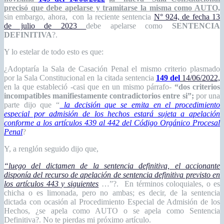
precisó que debe apelarse y tramitarse la misma como AUTO,
sin embargo, ahora, con la reciente sentencia
N° 924, de fecha 13
de julio de 2023
debe apelarse como
SENTENCIA
DEFINITIVA
?.
Y lo estelar de todo esto es que:
¿Adoptaría la Sala de Casación Penal el mismo criterio plasmado
por la Sala Constitucional en la citada sentencia
149 del
14/06/2022,
en la que estableció -casi que en un mismo párrafo-
“dos criterios
incompatibles manifiestamente contradictorios entre si”;
por una
parte dijo que “
la decisión que se emita en el procedimiento
especial por admisión de los hechos estará sujeta a apelación
conforme a los artículos 439 al 442 del Código Orgánico Procesal
Penal
?
Y, a renglón seguido dijo que,
“luego del dictamen de la sentencia definitiva, el accionante
disponía del recurso de apelación de sentencia definitiva previsto en
los artículos 443 y siguientes
…”?. En términos coloquiales, o es
chicha o es limonada, pero no ambas; es decir, de la sentencia
dictada con ocasión al Procedimiento Especial de Admisión de los
Hechos, ¿se apela como AUTO o se apela como Sentencia
Definitiva?. No te pierdas mi próximo artículo.