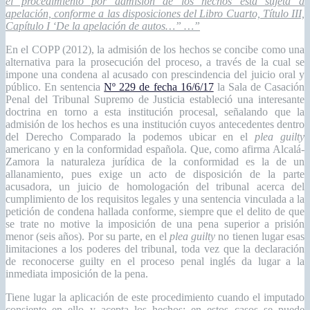
el procedimiento por admisión de los hechos está sujeta a
apelación, conforme a las disposiciones del Libro Cuarto, Título III,
Capítulo I ‘De la apelación de autos…” …”
En el COPP (2012), la admisión de los hechos se concibe como una
alternativa para la prosecución del proceso, a través de la cual se
impone una condena al acusado con prescindencia del juicio oral y
público. En sentencia
Nº 229 de fecha 16/6/17
la Sala de Casación
Penal del Tribunal Supremo de Justicia estableció una interesante
doctrina en torno a esta institución procesal, señalando que la
admisión de los hechos es una institución cuyos antecedentes dentro
del Derecho Comparado la podemos ubicar en el
plea guilty
americano y en la conformidad española. Que, como afirma Alcalá-
Zamora la naturaleza jurídica de la conformidad es la de un
allanamiento, pues exige un acto de disposición de la parte
acusadora, un juicio de homologación del tribunal acerca del
cumplimiento de los requisitos legales y una sentencia vinculada a la
petición de condena hallada conforme, siempre que el delito de que
se trate no motive la imposición de una pena superior a prisión
menor (seis años). Por su parte, en el
plea guilty
no tienen lugar esas
limitaciones a los poderes del tribunal, toda vez que la declaración
de reconocerse guilty en el proceso penal inglés da lugar a la
inmediata imposición de la pena.
Tiene lugar la aplicación de este procedimiento cuando el imputado
consiente en ello y acepta los hechos; en estos casos se puede