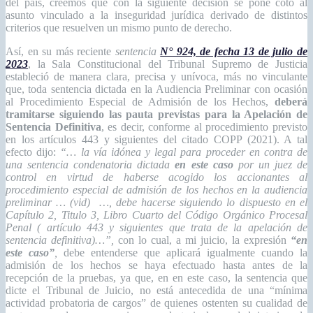
del pais, creemos que con la siguiente decisión se pone coto al
asunto vinculado a la inseguridad jurídica derivado de distintos
criterios que resuelven un mismo punto de derecho.
Así, en su más reciente
sentencia
N° 924, de fecha 13 de julio de
2023
, la Sala Constitucional del Tribunal Supremo de Justicia
estableció de manera clara, precisa y unívoca, más no vinculante
que, toda sentencia dictada en la Audiencia Preliminar con ocasión
al Procedimiento Especial de Admisión de los Hechos,
deberá
tramitarse siguiendo las pauta previstas para la Apelación de
Sentencia Definitiva
, es decir, conforme al procedimiento previsto
en los artículos 443 y siguientes del citado COPP (2021). A tal
efecto dijo:
“… la vía idónea y legal para proceder en contra de
una sentencia condenatoria dictada
en este caso
por un juez de
control en virtud de
haberse acogido los accionantes al
procedimiento especial de admisión de los hechos en la audiencia
preliminar … (vid) …
, debe hacerse siguiendo lo dispuesto en el
Capítulo 2, Titulo 3, Libro Cuarto del Código Orgánico Procesal
Penal ( artículo 443 y siguientes que trata de la apelación de
sentencia definitiva)…”,
con lo cual, a mi juicio, la expresión
“en
este caso”
,
debe entenderse que aplicará igualmente cuando la
admisión de los hechos se haya efectuado hasta antes de la
recepción de la pruebas, ya que, en en este caso, la sentencia que
dicte el Tribunal de Juicio, no está antecedida de una “mínima
actividad probatoria de cargos” de quienes ostenten su cualidad de