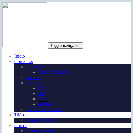
Toggle navigation
Inicio
Contactos
Premium
Penal Premium💲
Podcast
Enlaces
TSJ
MP
ENF
aepdaev
Polít. de Privacidad
TikTok
Canal YouTube
Cursos
CiberSeguridad